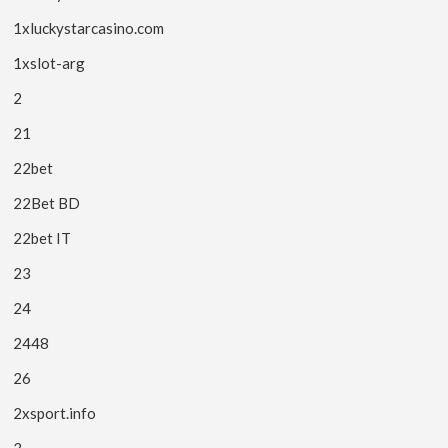
1xluckystarcasino.com
1xslot-arg
2
21
22bet
22Bet BD
22bet IT
23
24
2448
26
2xsport.info