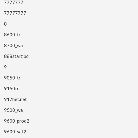
7777777
77777777
8
8600_tr
8700_wa
888starz bd
9
9050_tr
9150tr
917bet.net
9500_wa
9600_prod2
9600_sat2