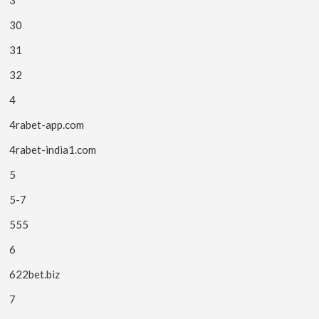
3
30
31
32
4
4rabet-app.com
4rabet-india1.com
5
5-7
555
6
622bet.biz
7