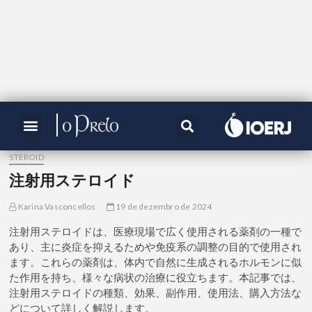
STEROID
注射用ステロイド
Karina Vasconcellos
19 de dezembro de 2024
注射用ステロイドは、医療現場で広く使用される薬剤の一種で
あり、主に炎症を抑えるためや免疫系の調整の目的で使用され
ます。これらの薬剤は、体内で自然に生成されるホルモンに似
た作用を持ち、様々な病状の治療に役立ちます。本記事では、
注射用ステロイドの種類、効果、副作用、使用法、購入方法な
どについて詳しく解説します。