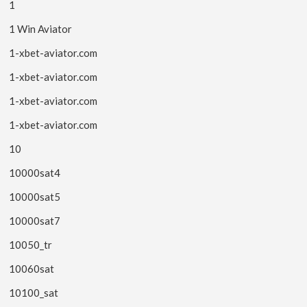
1
1 Win Aviator
1-xbet-aviator.com
1-xbet-aviator.com
1-xbet-aviator.com
1-xbet-aviator.com
10
10000sat4
10000sat5
10000sat7
10050_tr
10060sat
10100_sat