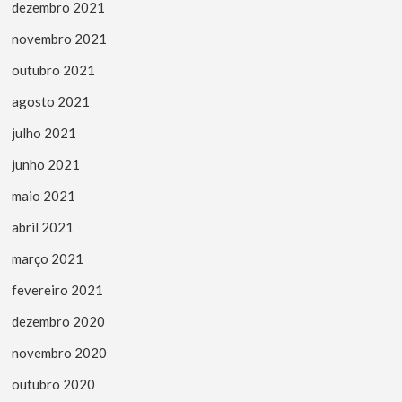
dezembro 2021
novembro 2021
outubro 2021
agosto 2021
julho 2021
junho 2021
maio 2021
abril 2021
março 2021
fevereiro 2021
dezembro 2020
novembro 2020
outubro 2020