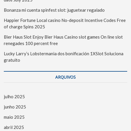
Bonanza mi cuenta spinfest slot: juguetear regalado
Happier Fortune Local casino No-deposit Incentive Codes Free
of charge Spins 2025
Bier Haus Slot Enjoy Bier Haus Casino slot games On line slot
renegades 100 percent free
Lucky Larry’s Lobstermania dos bonificación 1XSlot Soluciona
gratuito
ARQUIVOS
julho 2025
junho 2025
maio 2025
abril 2025