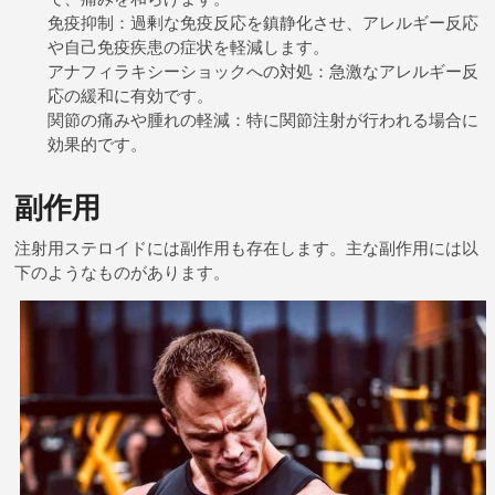
免疫抑制：過剰な免疫反応を鎮静化させ、アレルギー反応
や自己免疫疾患の症状を軽減します。
アナフィラキシーショックへの対処：急激なアレルギー反
応の緩和に有効です。
関節の痛みや腫れの軽減：特に関節注射が行われる場合に
効果的です。
副作用
注射用ステロイドには副作用も存在します。主な副作用には以
下のようなものがあります。