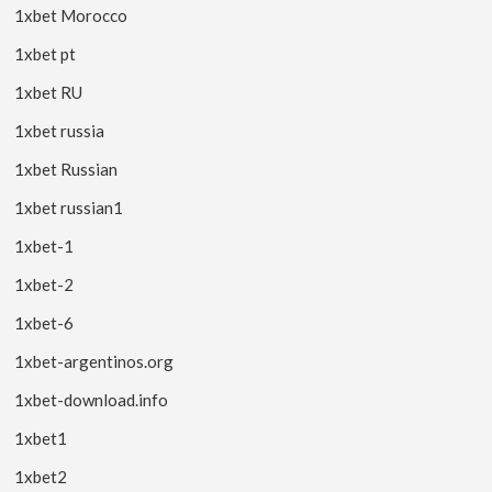
1xbet Morocco
1xbet pt
1xbet RU
1xbet russia
1xbet Russian
1xbet russian1
1xbet-1
1xbet-2
1xbet-6
1xbet-argentinos.org
1xbet-download.info
1xbet1
1xbet2