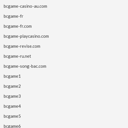
bcgame-casino-au.com
bcgame-fr
bcgame-fr.com
bcgame-playcasino.com
bcgame-revise.com
bcgame-ru.net
bcgame-song-bac.com
bcgame1
bcgame2
bcgame3
bcgame4
bcgame5
bcgame6