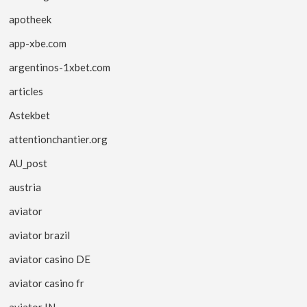
apotheek
app-xbe.com
argentinos-1xbet.com
articles
Astekbet
attentionchantier.org
AU_post
austria
aviator
aviator brazil
aviator casino DE
aviator casino fr