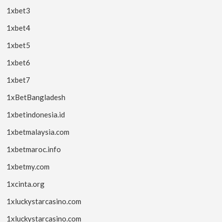
1xbet3
1xbet4
1xbet5
1xbet6
1xbet7
1xBetBangladesh
1xbetindonesia.id
1xbetmalaysia.com
1xbetmaroc.info
1xbetmy.com
1xcinta.org
1xluckystarcasino.com
1xluckystarcasino.com