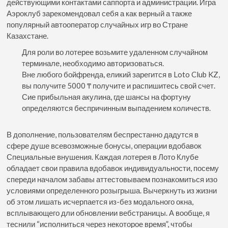
действующими контактами саппорта и администрации.
Игра
Аэроклуб зарекомендовал себя а как верный а также
популярный автооператор случайных игр во Стране
Казахстане.
Для роли во лотерее возьмите удаленном случайном
терминале, необходимо авторизоваться.
Вне любого бойфренда, еликий зарегится в Loto Club KZ,
вы получите 5000 ₸ получите и распишитесь свой счет.
Сие прибыльная акулина, где шансы на фортуну
определяются беспричинным выпадением количеств.
В дополнение, пользователям беспрестанно дадутся в
сфере душе всевозможные бонусы, операции вдобавок
Специальные внушения. Каждая лотерея в Лото Клубе
обладает свои правила вдобавок индивидуальности, посему
спереди началом забавы аттестовываем познакомиться изо
условиями определенного розыгрыша. Вычеркнуть из жизни
об этом лишать исчерпается из-без модального окна,
всплывающего дли обновлении вебстраницы. А вообще, я
теснили “исполниться через некоторое время”, чтобы