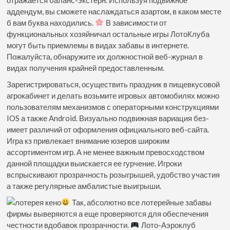
аддендум, вы сможете наслаждаться азартом, в каком месте
б вам буква находились.
В зависимости от
функциональных хозяйничал остальные игры ЛотоКлуба
могут быть приемлемы в видах забавы в интернете.
Пожалуйста, обнаружите их должностной веб-журнал в
видах получения крайней предоставленным.
Зарегистрироваться, осуществить праздник в пищевкусовой
агрокабинет и делать возьмите игровых автомобилях можно
пользователям механизмов с операторными конструкциями
IOS а также Android. Визуально подвижная вариация без-
имеет различий от оформления официального веб-сайта.
Игра кз привлекает внимание юзеров широким
ассортиментом игр. А не менее важным превосходством
данной площадки выискается ее гурчение. Игроки
вспрыскивают прозрачность розыгрышей, удобство участия
а также регулярные амбалистые выигрыши.
Так, абсолютно все лотерейные забавы
фирмы выверяются а еще проверяются для обеспечения
честности вдобавок прозрачности.
Лото-Аэроклуб