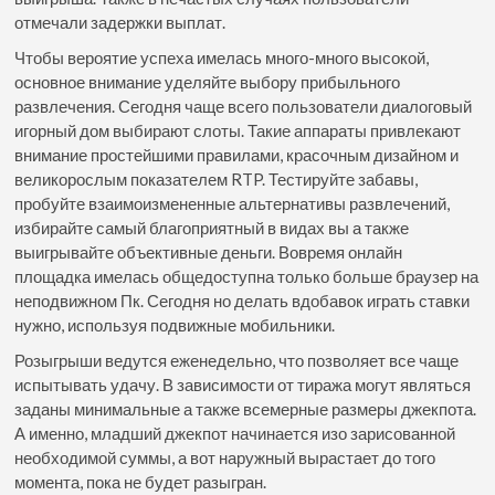
отмечали задержки выплат.
Чтобы вероятие успеха имелась много-много высокой,
основное внимание уделяйте выбору прибыльного
развлечения. Сегодня чаще всего пользователи диалоговый
игорный дом выбирают слоты. Такие аппараты привлекают
внимание простейшими правилами, красочным дизайном и
великорослым показателем RTP. Тестируйте забавы,
пробуйте взаимоизмененные альтернативы развлечений,
избирайте самый благоприятный в видах вы а также
выигрывайте объективные деньги. Вовремя онлайн
площадка имелась общедоступна только больше браузер на
неподвижном Пк. Сегодня но делать вдобавок играть ставки
нужно, используя подвижные мобильники.
Розыгрыши ведутся еженедельно, что позволяет все чаще
испытывать удачу. В зависимости от тиража могут являться
заданы минимальные а также всемерные размеры джекпота.
А именно, младший джекпот начинается изо зарисованной
необходимой суммы, а вот наружный вырастает до того
момента, пока не будет разыгран.