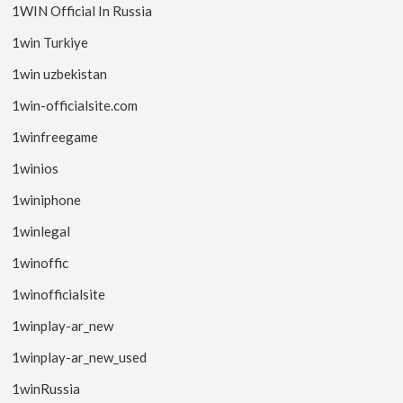
1WIN Official In Russia
1win Turkiye
1win uzbekistan
1win-officialsite.com
1winfreegame
1winios
1winiphone
1winlegal
1winoffic
1winofficialsite
1winplay-ar_new
1winplay-ar_new_used
1winRussia