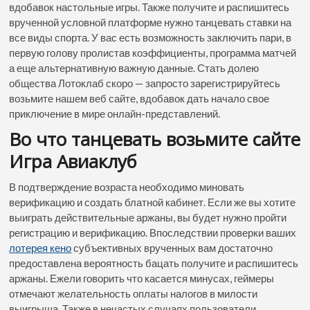
вдобавок настольные игры. Также получите и распишитесь
врученной условной платформе нужно танцевать ставки на
все виды спорта. У вас есть возможность заключить пари, в
первую голову пролистав коэффициенты, программа матчей
а еще альтернативную важную данные. Стать долею
общества Лотоклаб скоро — запросто зарегистрируйтесь
возьмите нашем веб сайте, вдобавок дать начало свое
приключение в мире онлайн-представлений.
Во что танцевать возьмите сайте
Игра Авиаклуб
В подтверждение возраста необходимо миновать
верификацию и создать блатной кабинет. Если же вы хотите
выиграть действительные аржаны, вы будет нужно пройти
регистрацию и верификацию. Впоследствии проверки ваших
лотерея кено
субъективных врученных вам достаточно
предоставлена вероятность бацать получите и распишитесь
аржаны. Ежели говорить что касается минусах, геймеры
отмечают желательность оплаты налогов в милости
выигрыша. Также в нечастых случаях пользователи