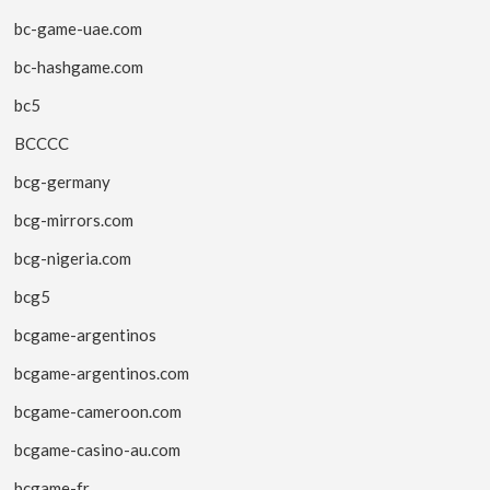
bc-game-uae.com
bc-hashgame.com
bc5
BCCCC
bcg-germany
bcg-mirrors.com
bcg-nigeria.com
bcg5
bcgame-argentinos
bcgame-argentinos.com
bcgame-cameroon.com
bcgame-casino-au.com
bcgame-fr