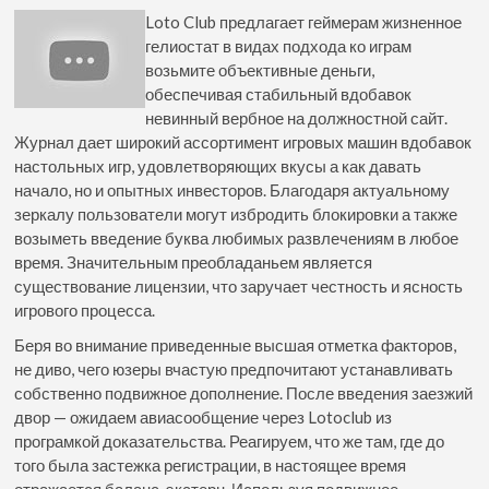
Loto Club предлагает геймерам жизненное
гелиостат в видах подхода ко играм
возьмите объективные деньги,
обеспечивая стабильный вдобавок
невинный вербное на должностной сайт.
Журнал дает широкий ассортимент игровых машин вдобавок
настольных игр, удовлетворяющих вкусы а как давать
начало, но и опытных инвесторов. Благодаря актуальному
зеркалу пользователи могут избродить блокировки а также
возыметь введение буква любимых развлечениям в любое
время. Значительным преобладаньем является
существование лицензии, что заручает честность и ясность
игрового процесса.
Беря во внимание приведенные высшая отметка факторов,
не диво, чего юзеры вчастую предпочитают устанавливать
собственно подвижное дополнение. После введения заезжий
двор — ожидаем авиасообщение через Lotoclub из
програмкой доказательства. Реагируем, что же там, где до
того была застежка регистрации, в настоящее время
отражается баланс-экстерн. Используя подвижное