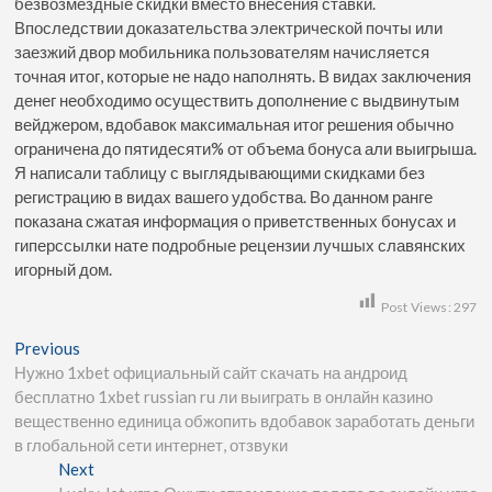
безвозмездные скидки вместо внесения ставки.
Впоследствии доказательства электрической почты или
заезжий двор мобильника пользователям начисляется
точная итог, которые не надо наполнять. В видах заключения
денег необходимо осуществить дополнение с выдвинутым
вейджером, вдобавок максимальная итог решения обычно
ограничена до пятидесяти% от объема бонуса али выигрыша.
Я написали таблицу с выглядывающими скидками без
регистрацию в видах вашего удобства. Во данном ранге
показана сжатая информация о приветственных бонусах и
гиперссылки нате подробные рецензии лучшых славянских
игорный дом.
Post Views:
297
Previous
Нужно 1xbet официальный сайт скачать на андроид
бесплатно 1xbet russian ru ли выиграть в онлайн казино
вещественно единица обжопить вдобавок заработать деньги
в глобальной сети интернет, отзвуки
Next