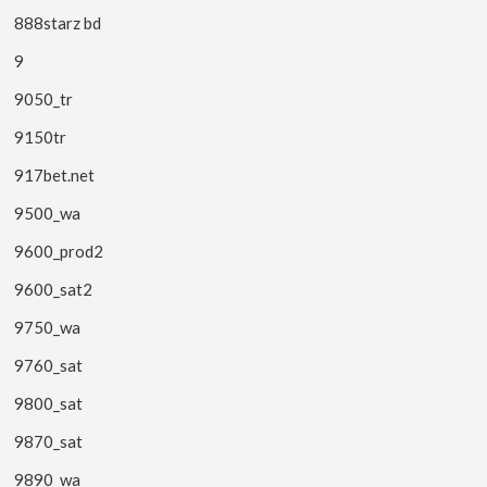
888starz bd
9
9050_tr
9150tr
917bet.net
9500_wa
9600_prod2
9600_sat2
9750_wa
9760_sat
9800_sat
9870_sat
9890_wa