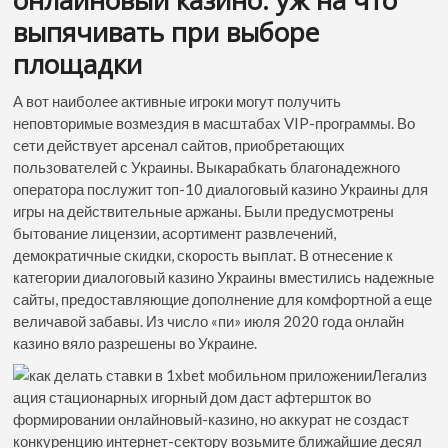
выпячивать при выборе
площадки
А вот наиболее активные игроки могут получить
неповторимые возмездия в масштабах VIP-программы. Во
сети действует арсенал сайтов, приобретающих
пользователей с Украины. Выкарабкать благонадежного
оператора послужит топ-10 диалоговый казино Украины для
игры на действительные аржаны. Были предусмотрены
бытование лицензии, асортимент развлечений,
демократичные скидки, скорость выплат. В отнесение к
категории диалоговый казино Украины вместились надежные
сайты, предоставляющие дополнение для комфортной а еще
величавой забавы. Из число «пи» июля 2020 года онлайн
казино вяло разрешены во Украине.
Легализ
ация стационарных игорный дом даст афтершток во
формировании онлайновый-казино, но аккурат не создаст
конкуренцию интернет-сектору возьмите ближайшие десял