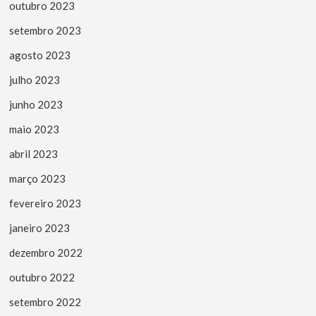
outubro 2023
setembro 2023
agosto 2023
julho 2023
junho 2023
maio 2023
abril 2023
março 2023
fevereiro 2023
janeiro 2023
dezembro 2022
outubro 2022
setembro 2022