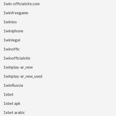
1win-officialsite.com
1winfreegame
1winios
1winiphone
1winlegal
1winoffic
1winofficialsite
1winplay-ar_new
1winplay-ar_new_used
1winRussia
1xbet
1xbet apk
1xbet arabic