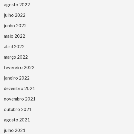
agosto 2022
julho 2022
junho 2022
maio 2022
abril 2022
março 2022
fevereiro 2022
janeiro 2022
dezembro 2021
novembro 2021
outubro 2021
agosto 2021
julho 2021