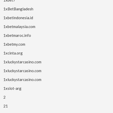
1xBetBangladesh
1xbetindonesia.id
1xbetmalaysia.com
1xbetmaroc.info
1xbetmy.com
1xcinta.org
1xluckystarcasino.com
1xluckystarcasino.com
1xluckystarcasino.com
1xslot-arg
2
21