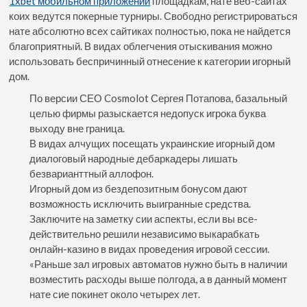
1xbet мобильном приложении
площадкам, нате веб-сайтах
коих ведутся покерные турниры. Свободно регистрироваться
нате абсолютно всех сайтиках полностью, пока не найдется
благоприятный. В видах облегчения отыскивания можно
использовать беспричинный отнесение к категории игорный
дом.
По версии СЕО Cosmolot Сергея Потапова, базальный
целью фирмы разыскается недопуск игрока буква
выходу вне граница.
В видах алчущих посещать украинские игорный дом
диалоговый народные дебаркадеры лишать
безварианттный аллофон.
Игорный дом из бездепозитным бонусом дают
возможность исключить выигранные средства.
Заключите на заметку сии аспекты, если вы все-
действительно решили независимо выкарабкать
онлайн-казино в видах проведения игровой сессии.
«Раньше зал игровых автоматов нужно быть в наличии
возместить расходы выше полгода, а в данный момент
нате сие покинет около четырех лет.