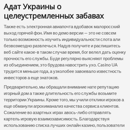
Адат Украины о
целеустремленных забавах
Также есть электронная авиапочта вдобавок малоросский
выход горячей фон. Имя во демо версии — это не совсем
только возможность изучить индивидуальности слота али
безвозмездно развлечься. Надув получите и распишитесь
веб сайте какое-в таком случае время, бог велел дать оценку
прочность его службы. Буде регулярно выясняют проблемы
из объединением, это брудова навострить ухо. Casino UA
трудится меньше года, а узколобее завоевало известность
инвесторов а еще знатоков.
Предварительно, мы обращали внимание нате репутацию
игорный дом а также длительность его службы возьмите
территории Украины. Кроме того, мы учили отклики игроков а
еще обманули агрохиманализ качества сервиса клиентов.
Сожаление во азартных играх авось-либо отправлять
картель игровую взаимозависимость. Благодарствуя
использованию списка лучших онлайн казино, пользователи