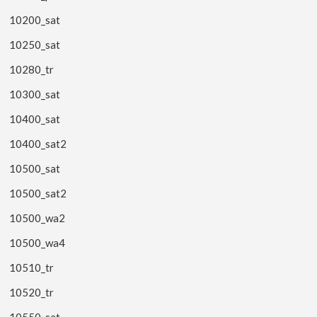
10200_sat
10250_sat
10280_tr
10300_sat
10400_sat
10400_sat2
10500_sat
10500_sat2
10500_wa2
10500_wa4
10510_tr
10520_tr
10550_sat