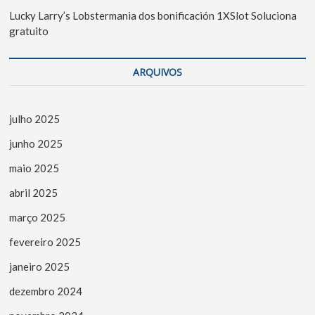
Lucky Larry’s Lobstermania dos bonificación 1XSlot Soluciona
gratuito
ARQUIVOS
julho 2025
junho 2025
maio 2025
abril 2025
março 2025
fevereiro 2025
janeiro 2025
dezembro 2024