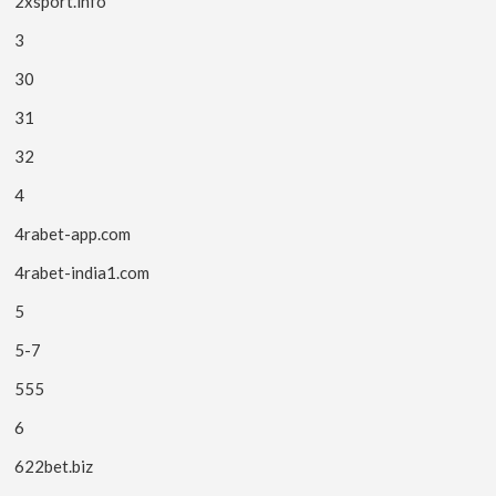
2xsport.info
3
30
31
32
4
4rabet-app.com
4rabet-india1.com
5
5-7
555
6
622bet.biz