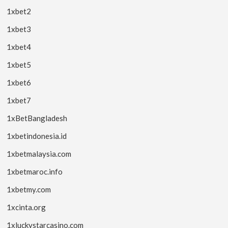
1xbet2
1xbet3
1xbet4
1xbet5
1xbet6
1xbet7
1xBetBangladesh
1xbetindonesia.id
1xbetmalaysia.com
1xbetmaroc.info
1xbetmy.com
1xcinta.org
1xluckystarcasino.com