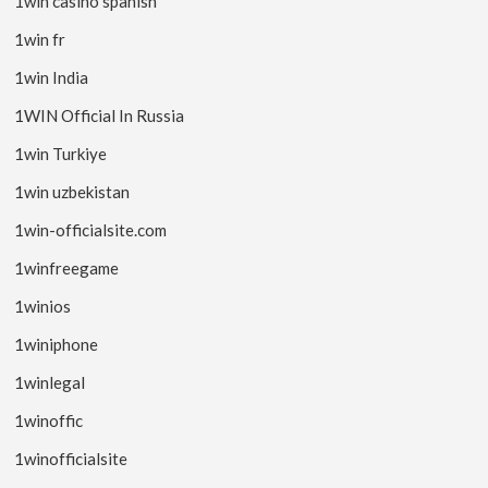
1win casino spanish
1win fr
1win India
1WIN Official In Russia
1win Turkiye
1win uzbekistan
1win-officialsite.com
1winfreegame
1winios
1winiphone
1winlegal
1winoffic
1winofficialsite