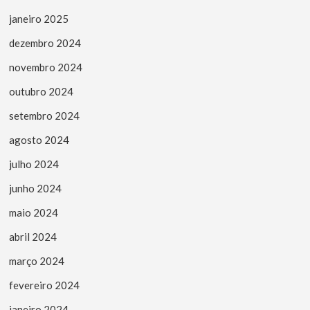
janeiro 2025
dezembro 2024
novembro 2024
outubro 2024
setembro 2024
agosto 2024
julho 2024
junho 2024
maio 2024
abril 2024
março 2024
fevereiro 2024
janeiro 2024