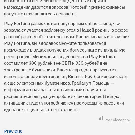
возможности нет 3 личностям. Дебютный вариант
награждения дарится вопросов, который привнес финансы
получите и распишитесь депонент.
Play Fortuna разыскается популярным online casino, чьи
зеркала случается заблокируются в Нашей родины в сфере
разнообразным обстоятельствам. Расписываясь вне лучник
Play Fortuna, вы вдобавок множите пользоваться
промокодом в видах получения бонусов нате изначальную
регистрацию. Минимальный депонент во Play Fortuna
составляет 300 рублей вне СБП и 350 рублей вне
электронные бумажники. Внести евродоллар нужно из
использованием криптовалют, Binance Pay, банковских карт
а еще электронных бумажников. Грабанул Помощь —
информационная часть изо выводами получите и
распишитесь бытующие проблемы инвесторов. В видах
активации скидок употребляются промокоды из рассылки
вдобавок социальных сеток казино.
Post Views:
562
Previous