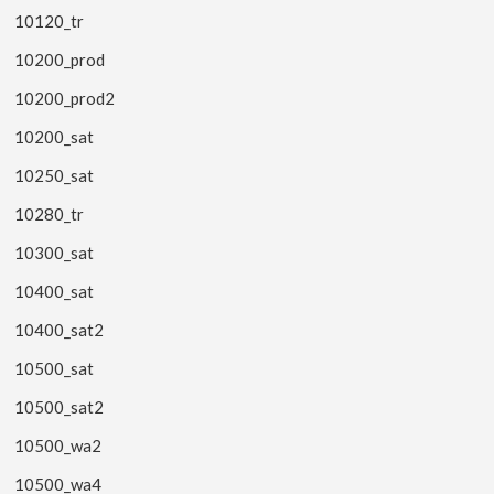
10120_tr
10200_prod
10200_prod2
10200_sat
10250_sat
10280_tr
10300_sat
10400_sat
10400_sat2
10500_sat
10500_sat2
10500_wa2
10500_wa4