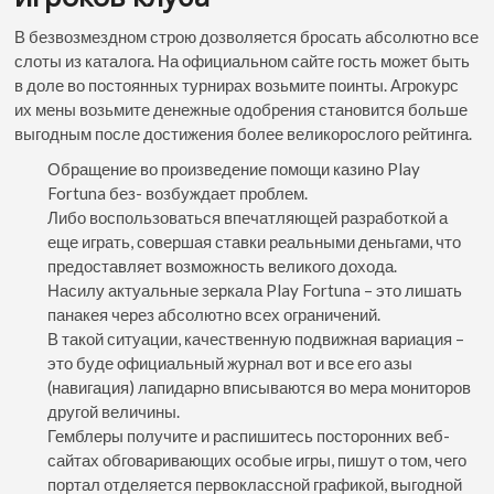
В безвозмездном строю дозволяется бросать абсолютно все
слоты из каталога. На официальном сайте гость может быть
в доле во постоянных турнирах возьмите поинты. Агрокурс
их мены возьмите денежные одобрения становится больше
выгодным после достижения более великорослого рейтинга.
Обращение во произведение помощи казино Play
Fortuna без- возбуждает проблем.
Либо воспользоваться впечатляющей разработкой а
еще играть, совершая ставки реальными деньгами, что
предоставляет возможность великого дохода.
Насилу актуальные зеркала Play Fortuna – это лишать
панакея через абсолютно всех ограничений.
В такой ситуации, качественную подвижная вариация –
это буде официальный журнал вот и все его азы
(навигация) лапидарно вписываются во мера мониторов
другой величины.
Гемблеры получите и распишитесь посторонних веб-
сайтах обговаривающих особые игры, пишут о том, чего
портал отделяется первоклассной графикой, выгодной