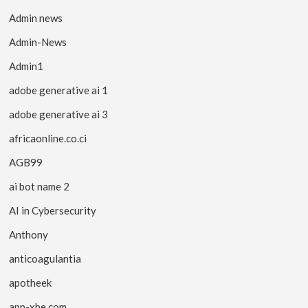
Admin news
Admin-News
Admin1
adobe generative ai 1
adobe generative ai 3
africaonline.co.ci
AGB99
ai bot name 2
AI in Cybersecurity
Anthony
anticoagulantia
apotheek
app-xbe.com