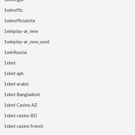
1winoffic
1winofficialsite
1winplay-ar_new
1winplay-ar_new_used
1winRussia
1xbet
1xbet apk
1xbet arabic
1xbet Bangladesh
1xbet Casino AZ
1xbet casino BD
1xbet casino french