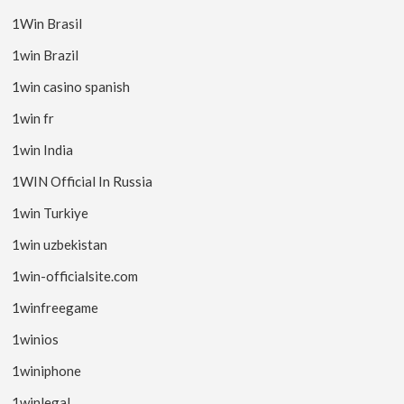
1Win Brasil
1win Brazil
1win casino spanish
1win fr
1win India
1WIN Official In Russia
1win Turkiye
1win uzbekistan
1win-officialsite.com
1winfreegame
1winios
1winiphone
1winlegal