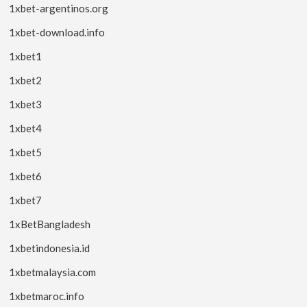
1xbet-argentinos.org
1xbet-download.info
1xbet1
1xbet2
1xbet3
1xbet4
1xbet5
1xbet6
1xbet7
1xBetBangladesh
1xbetindonesia.id
1xbetmalaysia.com
1xbetmaroc.info