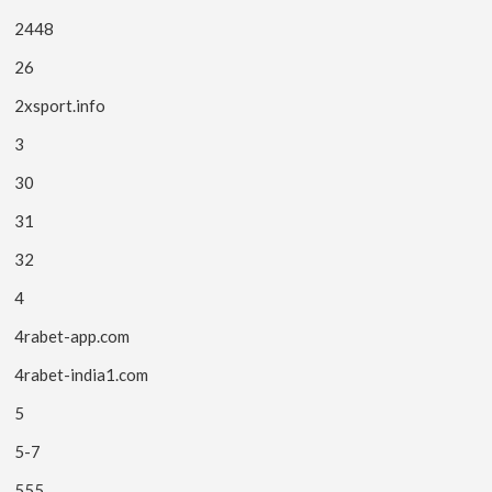
2448
26
2xsport.info
3
30
31
32
4
4rabet-app.com
4rabet-india1.com
5
5-7
555