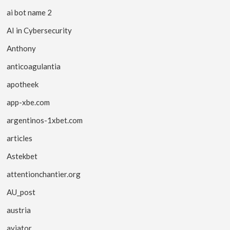
ai bot name 2
AI in Cybersecurity
Anthony
anticoagulantia
apotheek
app-xbe.com
argentinos-1xbet.com
articles
Astekbet
attentionchantier.org
AU_post
austria
aviator