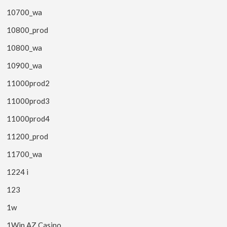
10700_wa
10800_prod
10800_wa
10900_wa
11000prod2
11000prod3
11000prod4
11200_prod
11700_wa
1224 i
123
1w
1Win AZ Casino