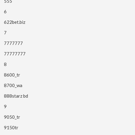
555
6
622bet.biz
7
7777777
77777777
8
8600_tr
8700_wa
888starz bd
9
9050_tr
9150tr