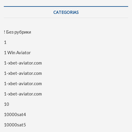
CATEGORIAS
! Без рубрики
1
1 Win Aviator
1-xbet-aviator.com
1-xbet-aviator.com
1-xbet-aviator.com
1-xbet-aviator.com
10
10000sat4
10000sat5