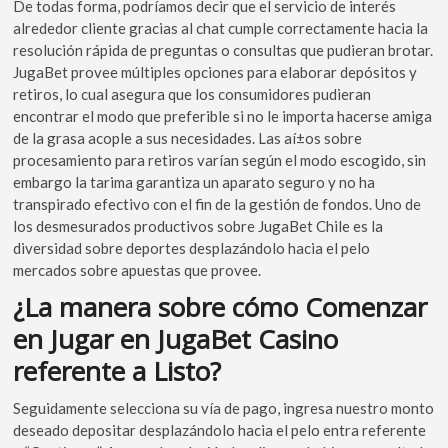
De todas forma, podrí­amos decir que el servicio de interés
alrededor cliente gracias al chat cumple correctamente hacia la
resolución rápida de preguntas o consultas que pudieran brotar.
JugaBet provee múltiples opciones para elaborar depósitos y
retiros, lo cual asegura que los consumidores pudieran
encontrar el modo que preferible si no le importa hacerse amiga
de la grasa acople a sus necesidades. Las aí±os sobre
procesamiento para retiros varían según el modo escogido, sin
embargo la tarima garantiza un aparato seguro y no ha
transpirado efectivo con el fin de la gestión de fondos. Uno de
los desmesurados productivos sobre JugaBet Chile es la
diversidad sobre deportes desplazándolo hacia el pelo
mercados sobre apuestas que provee.
¿La manera sobre cómo Comenzar
en Jugar en JugaBet Casino
referente a Listo?
Seguidamente selecciona su ví­a de pago, ingresa nuestro monto
deseado depositar desplazándolo hacia el pelo entra referente