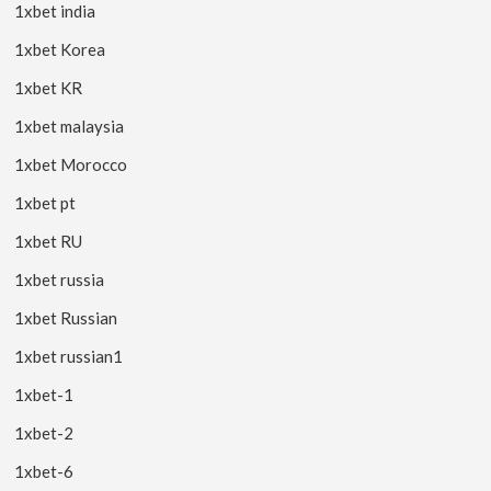
1xbet india
1xbet Korea
1xbet KR
1xbet malaysia
1xbet Morocco
1xbet pt
1xbet RU
1xbet russia
1xbet Russian
1xbet russian1
1xbet-1
1xbet-2
1xbet-6