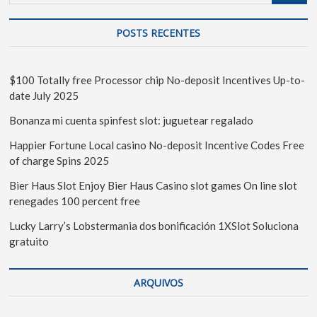
POSTS RECENTES
$100 Totally free Processor chip No-deposit Incentives Up-to-
date July 2025
Bonanza mi cuenta spinfest slot: juguetear regalado
Happier Fortune Local casino No-deposit Incentive Codes Free
of charge Spins 2025
Bier Haus Slot Enjoy Bier Haus Casino slot games On line slot
renegades 100 percent free
Lucky Larry’s Lobstermania dos bonificación 1XSlot Soluciona
gratuito
ARQUIVOS