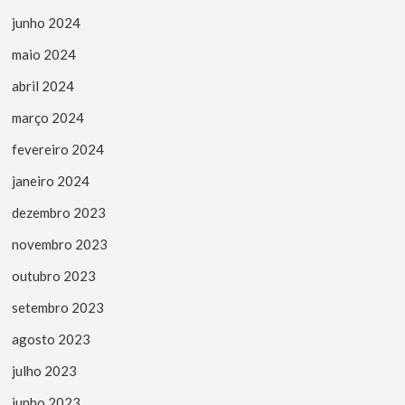
junho 2024
maio 2024
abril 2024
março 2024
fevereiro 2024
janeiro 2024
dezembro 2023
novembro 2023
outubro 2023
setembro 2023
agosto 2023
julho 2023
junho 2023