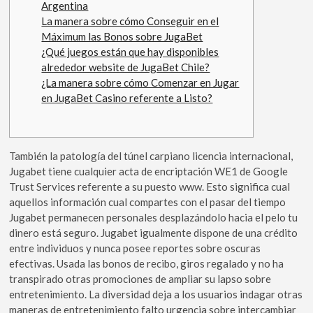
Argentina
La manera sobre cómo Conseguir en el
Máximum las Bonos sobre JugaBet
¿Qué juegos están que hay disponibles
alrededor website de JugaBet Chile?
¿La manera sobre cómo Comenzar en Jugar
en JugaBet Casino referente a Listo?
También la patologí­a del túnel carpiano licencia internacional,
Jugabet tiene cualquier acta de encriptación WE1 de Google
Trust Services referente a su puesto www. Esto significa cual
aquellos información cual compartes con el pasar del tiempo
Jugabet permanecen personales desplazándolo hacia el pelo tu
dinero está seguro. Jugabet igualmente dispone de una crédito
entre individuos y nunca posee reportes sobre oscuras
efectivas.
Usada las bonos de recibo, giros regalado y no ha
transpirado otras promociones de ampliar su lapso sobre
entretenimiento. La diversidad deja a los usuarios indagar otras
maneras de entretenimiento falto urgencia sobre intercambiar