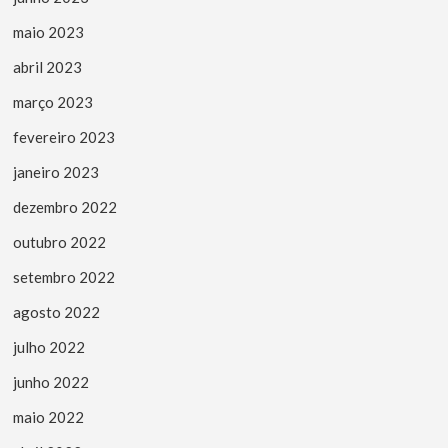
maio 2023
abril 2023
março 2023
fevereiro 2023
janeiro 2023
dezembro 2022
outubro 2022
setembro 2022
agosto 2022
julho 2022
junho 2022
maio 2022