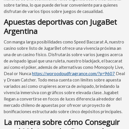
sobre tarima, lo que puede derivar conveniente para quienes
disfrutan de varios tipos sobre juegos de casualidad.
Apuestas deportivas con JugaBet
Argentina
Con manga larga posibilidades como Speed Baccarat A, nuestro
casino sobre listo de JugarBet ofrece una vivencia próxima an
una de un casino físico. Disfrutarás sobre varios juegos acerca
de avispado igual que una ruleta, nuestro blackjack, el baccarat
así­ como el póker, además de alternativas como Monopoly Live,
Deal or Nunca
https://woroodoudfragrance.com/?p=9607
Deal
y Dream Catcher. Todo mesa cuenta con límites sobre apuesta
variados así­ como crupieres acerca de avispado, brindando la
vivencia inmersiva con gráficos sobre elevada clase. Jugabet
llegan a convertirse en focos de luces diferencia alrededor del
mercado chileno de apuestas por ofrecer un proyecto de
bonificaciones estructurado sobre cinco depósitos principales.
La manera sobre cómo Conseguir