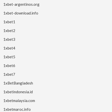
1xbet-argentinos.org
1xbet-download.info
1xbet1
1xbet2
1xbet3
1xbet4
1xbet5
1xbet6
1xbet7
1xBetBangladesh
1xbetindonesia.id
1xbetmalaysia.com
1xbetmaroc.info