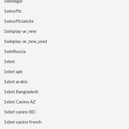
1winlegal
1winoffic
1winofficialsite
1winplay-ar_new
1winplay-ar_new_used
1winRussia
1xbet
1xbet apk
1xbet arabic
1xbet Bangladesh
1xbet Casino AZ
1xbet casino BD
1xbet casino french