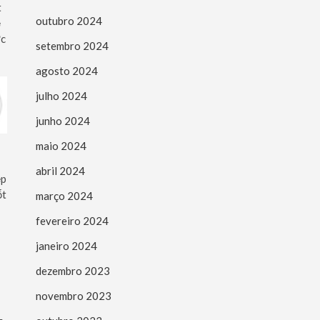
t
outubro 2024
ể
ớc
setembro 2024
agosto 2024
julho 2024
junho 2024
maio 2024
abril 2024
ệp
ốt
março 2024
fevereiro 2024
janeiro 2024
dezembro 2023
novembro 2023