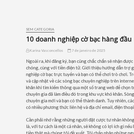
SEM CATEGORIA
10 doanh nghiệp cờ bạc hàng đầu 
Karina Vasconcellos
7 de janeiro de 2025
Ngoài ra, khi đăng ký, bạn cũng chắc chắn sẽ nhận được
chóng, cùng với tiền điện tử. Giới thiệu hướng dẫn trợ g
nghiệp cờ bạc trực tuyến và bạn có thể chơi trò chơi. Tr
và cập nhật về các sòng bạc chuyên nghiệp trên internet
khăn khi tìm kiếm thông qua một số trang web để chọn tr
chuyên gia đã làm điều đó trong khu vực khó khăn. Sòng
chuyên gia mới và bạn có thể thành danh. Tuy nhiên, cá
có nhiều phương thức liên hệ và địa chỉ email, điện thoạ
Cần phải nhớ rằng những người đặt cược tư nhân không b
là, với tư cách là một cá nhân, sẽ không có lợi ích gì 
tiền thật mà chúng tôi đề xuất. Tôi chấp nhận những n