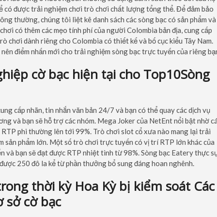
thể có được trải nghiệm chơi trò chơi chất lượng tổng thể. Để đảm bảo
hông thường, chúng tôi liệt kê danh sách các sòng bạc có sản phẩm và
 chơi có thêm các mẹo tính phí của người Colombia bản địa, cung cấp
trò chơi dành riêng cho Colombia có thiết kế và bố cục kiểu Tây Nam.
o nên điểm nhấn mới cho trải nghiệm sòng bạc trực tuyến của riêng bạ
ghiệp cờ bạc hiện tại cho Top10Sòng
ng cấp nhãn, tin nhắn văn bản 24/7 và bạn có thể quay các dịch vụ
ương và bạn sẽ hỗ trợ các nhóm. Mega Joker của NetEnt nổi bật nhờ c
lệ RTP phi thường lên tới 99%. Trò chơi slot cổ xưa nào mang lại trải
 sản phẩm lớn. Một số trò chơi trực tuyến có vị trí RTP lớn khác của
iển và bạn sẽ đạt được RTP nhiệt tình từ 98%. Sòng bạc Eatery thực s
 được 250 đô la kể từ phần thưởng bổ sung đáng hoan nghênh.
rong thời kỳ Hoa Kỳ bị kiểm soát Các
ơ sở cờ bạc