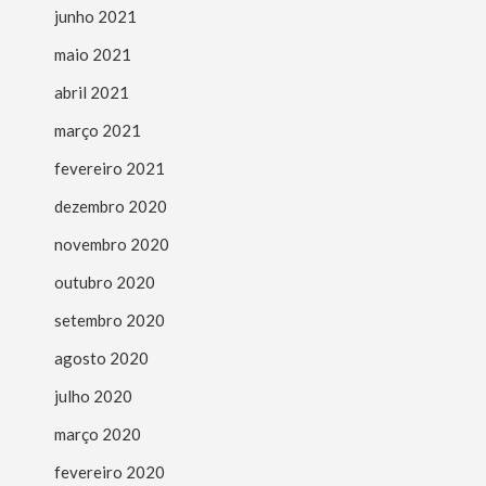
junho 2021
maio 2021
abril 2021
março 2021
fevereiro 2021
dezembro 2020
novembro 2020
outubro 2020
setembro 2020
agosto 2020
julho 2020
março 2020
fevereiro 2020