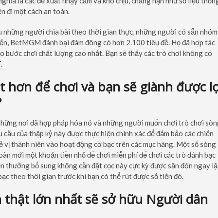
ghĩa là các đề xuất nhạy cảm và khó chịu, chẳng hạn như số liệu thốn
ền đi một cách an toàn.
u những người chia bài theo thời gian thực, những người có sẵn nhóm
yến, BetMGM đánh bại đám đông có hơn 2.100 tiêu đề. Họ đã hợp tác
ho bước chơi chất lượng cao nhất. Bạn sẽ thấy các trò chơi không có
.
 hơn để chơi và bạn sẽ giành được lợ
?
những nơi đã hợp pháp hóa nó và những người muốn chơi trò chơi sò
u cầu của thập kỷ này được thực hiện chính xác để đảm bảo các chiến
rẻ vị thành niên vào hoạt động cờ bạc trên các mục hàng. Một số sòng
àn mới một khoản tiền nhỏ để chơi miễn phí để chơi các trò đánh bạc
tiền thưởng bổ sung không cần đặt cọc này cực kỳ được săn đón ngay l
bạc theo thời gian trước khi bạn có thể rút được số tiền đó.
n thật lớn nhất sẽ sở hữu Người dân