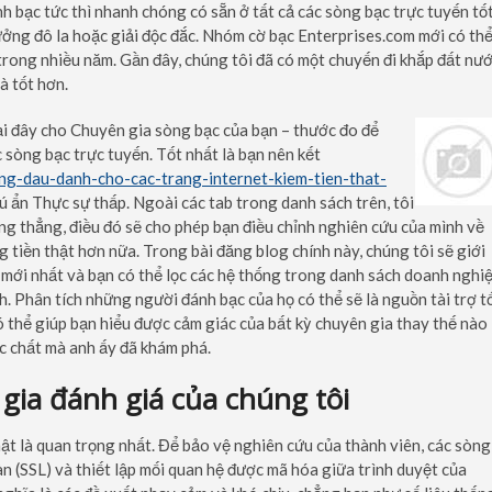
ánh bạc tức thì nhanh chóng có sẵn ở tất cả các sòng bạc trực tuyến tố
thưởng đô la hoặc giải độc đắc. Nhóm cờ bạc Enterprises.com mới có th
 trong nhiều năm. Gần đây, chúng tôi đã có một chuyến đi khắp đất nư
à tốt hơn.
tại đây cho Chuyên gia sòng bạc của bạn – thước đo để
 sòng bạc trực tuyến. Tốt nhất là bạn nên kết
ang-dau-danh-cho-cac-trang-internet-kiem-tien-that-
rú ẩn Thực sự thấp. Ngoài các tab trong danh sách trên, tôi
ng thẳng, điều đó sẽ cho phép bạn điều chỉnh nghiên cứu của mình về
g tiền thật hơn nữa. Trong bài đăng blog chính này, chúng tôi sẽ giới
u mới nhất và bạn có thể lọc các hệ thống trong danh sách doanh nghi
h. Phân tích những người đánh bạc của họ có thể sẽ là nguồn tài trợ t
ó thể giúp bạn hiểu được cảm giác của bất kỳ chuyên gia thay thế nào
ực chất mà anh ấy đã khám phá.
gia đánh giá của chúng tôi
ật là quan trọng nhất. Để bảo vệ nghiên cứu của thành viên, các sòng
 (SSL) và thiết lập mối quan hệ được mã hóa giữa trình duyệt của