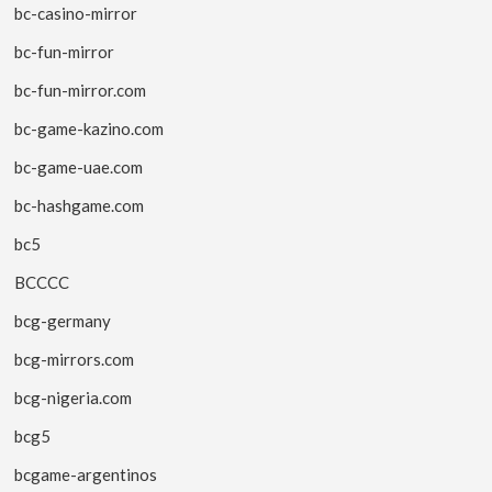
bc-casino-mirror
bc-fun-mirror
bc-fun-mirror.com
bc-game-kazino.com
bc-game-uae.com
bc-hashgame.com
bc5
BCCCC
bcg-germany
bcg-mirrors.com
bcg-nigeria.com
bcg5
bcgame-argentinos