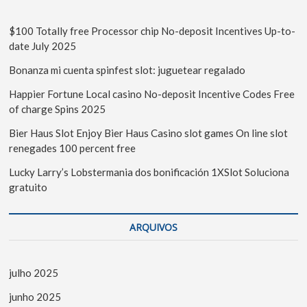
$100 Totally free Processor chip No-deposit Incentives Up-to-
date July 2025
Bonanza mi cuenta spinfest slot: juguetear regalado
Happier Fortune Local casino No-deposit Incentive Codes Free
of charge Spins 2025
Bier Haus Slot Enjoy Bier Haus Casino slot games On line slot
renegades 100 percent free
Lucky Larry’s Lobstermania dos bonificación 1XSlot Soluciona
gratuito
ARQUIVOS
julho 2025
junho 2025