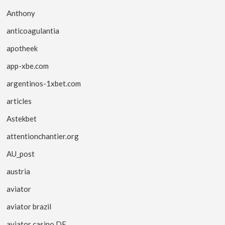
Anthony
anticoagulantia
apotheek
app-xbe.com
argentinos-1xbet.com
articles
Astekbet
attentionchantier.org
AU_post
austria
aviator
aviator brazil
aviator casino DE