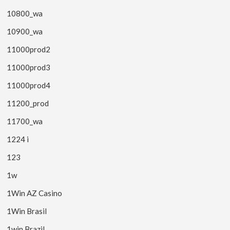
10800_wa
10900_wa
11000prod2
11000prod3
11000prod4
11200_prod
11700_wa
1224 i
123
1w
1Win AZ Casino
1Win Brasil
1win Brazil