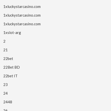
1xluckystarcasino.com
1xluckystarcasino.com
1xluckystarcasino.com
1xslot-arg
2
21
22bet
22Bet BD
22bet IT
23
24
2448
26