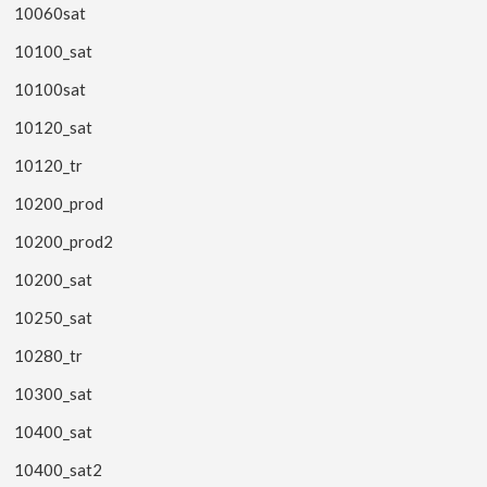
10060sat
10100_sat
10100sat
10120_sat
10120_tr
10200_prod
10200_prod2
10200_sat
10250_sat
10280_tr
10300_sat
10400_sat
10400_sat2