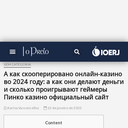
SEM CATEGORIA
А как скооперировано онлайн-казино
во 2024 году: а как они делают деньги
и сколько проигрывают геймеры
Пинко казино официальный сайт
Karina Vasconcellos
13 de janeiro de 2025
Content