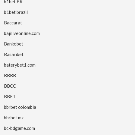
b1bet BR
b1bet brazil
Baccarat
bajiliveonline.com
Bankobet
Basaribet
baterybet1.com
BBBB
BBCC
BBET
bbrbet colombia
bbrbet mx
bc-bdgame.com