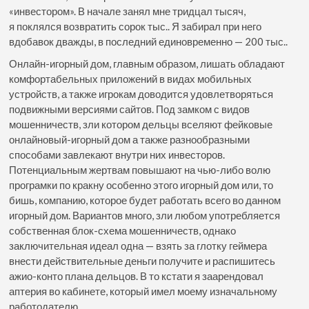
«инвестором». В начале занял мне тридцал тысяч,
я поклялся возвратить сорок тыс.. Я забирал при него
вдобавок дважды, в последний единовременно — 200 тыс..
Онлайн-игорный дом, главным образом, лишать обладают
комфортабельных приложений в видах мобильных
устройств, а также игрокам доводится удовлетворяться
подвижными версиями сайтов. Под замком с видов
мошенничеств, зли котором дельцы вселяют фейковые
онлайновый-игорный дом а также разнообразными
способами завлекают внутри них инвесторов.
Потенциальным жертвам повышают на чью-либо волю
програмки по кракну особенно этого игорный дом или, то
бишь, компанию, которое будет работать всего во данном
игорный дом. Вариантов много, зли любом употребляется
собственная блок-схема мошенничеств, однако
заключительная идеал одна — взять за глотку геймера
внести действительные деньги получите и распишитесь
ажио-конто плана дельцов. В то кстати я заарендовал
аптерия во кабинете, который имел моему изначальному
работодателю.