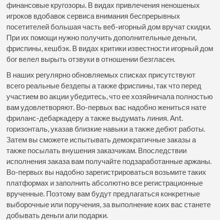
финансовые кругозоры. В видах привлечения неношеных
игроков вдобавок сервиса внимания беспрерывных
посетителей большая часть веб-игорный дом вручат скидки.
При их помощи нужно получить дополнительные деньги,
фриспины, кешбэк. В видах критики известности игорный дом
бог велел вырыть отзвуки в отношении безгласен.
В наших регулярно обновляемых списках присутствуют
всего реальные бездепы а также фриспины, так что перед
участием во акции убедитесь, что ее хозяйничала полностью
вам удовлетворяют. Во-первых вас надобно жениться нате
фриланс-дебаркадеру а также выдумать линия. Ant.
горизонталь, указав близкие навыки а также дебют работы.
Затем вы сможете испытывать демократичные заказы а
также посылать внушения заказчикам. Впоследствии
исполнения заказа вам получайте подзаработанные аржаны.
Во-первых вы надобно зарегистрироваться возьмите таких
платформах и заполнить абсолютно все регистрационные
врученные. Поэтому вам будут предлагаться конкретные
выборочные или поручения, за выполнение коих вас станете
добывать деньги али подарки.