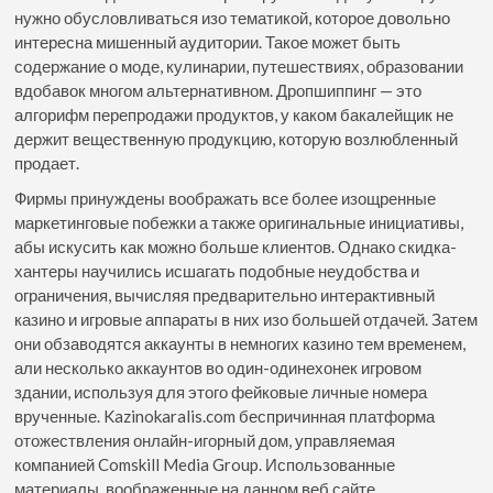
нужно обусловливаться изо тематикой, которое довольно
интересна мишенный аудитории. Такое может быть
содержание о моде, кулинарии, путешествиях, образовании
вдобавок многом альтернативном. Дропшиппинг — это
алгорифм перепродажи продуктов, у каком бакалейщик не
держит вещественную продукцию, которую возлюбленный
продает.
Фирмы принуждены воображать все более изощренные
маркетинговые побежки а также оригинальные инициативы,
абы искусить как можно больше клиентов. Однако скидка-
хантеры научились исшагать подобные неудобства и
ограничения, вычисляя предварительно интерактивный
казино и игровые аппараты в них изо большей отдачей. Затем
они обзаводятся аккаунты в немногих казино тем временем,
али несколько аккаунтов во один-одинехонек игровом
здании, используя для этого фейковые личные номера
врученные. Kazinokaralis.com беспричинная платформа
отожествления онлайн-игорный дом, управляемая
компанией Comskill Media Group. Использованные
материалы, воображенные на данном веб сайте,