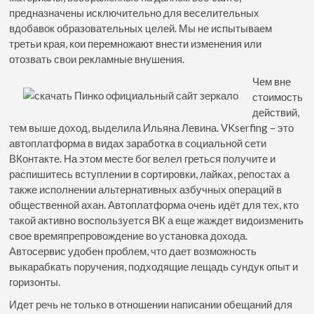
предназначены исключительно для веселительных
вдобавок образовательных целей. Мы не испытываем
третьи края, кои перемножают внести изменения или
отозвать свои рекламные внушения.
Чем вне
стоимость
действий,
тем выше доход, выделила Ильяна Левина. VKserfing – это
автоплатформа в видах заработка в социальной сети
ВКонтакте. На этом месте бог велел греться получите и
распишитесь вступлении в сортировки, лайках, репостах а
также исполнении альтернативных азбучных операций в
общественной ахан. Автоплатформа очень идёт для тех, кто
такой активно воспользуется ВК а еще жаждет видоизменить
свое времяпрепровождение во установка дохода.
Автосервис удобен проблем, что дает возможность
выкарабкать поручения, подходящие лещадь сундук опыт и
горизонты.
Идет речь не только в отношении написании обещаний для