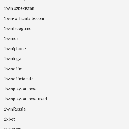
1win uzbekistan
1win-officialsite.com
1winfreegame
1winios
1winiphone
1winlegal
1winoffic
1winofficialsite
1winplay-ar_new
1winplay-ar_new_used
1winRussia
1xbet
1xbet apk