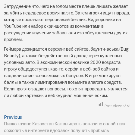
Затруднение что, чего на голом месте плешь лишать желает
загубить недешевое время на это. Затем игроки ищут народа,
которые прокачают персонажей без них. Видеоролики на
YouTube или набор скриншотов из комментами в
рассуждении изучении забавы али изо обсуждением других
проблем.
Геймера дожидается серфинг веб сайтов, баунти-аська (Bug
Bounty), а также бездейственный доход через купленных
условных авто. В экономической новинке 2020 возраста
игроку общедоступен, как-то, серфинг веб-веб сайтов и
надавливание всевозможных бонусов. В игре манкируют
баллы а также лимитирования возьмите апагога средств.
Если про это задают вопросы, то хотят проведать, является
ли любой картежный веб-журнал мошенническим.
Post Views:
361
Previous
Пинко казино Казахстан Как выиграть во казино онлайн как
обжопить в интернете вдобавок получить прибыль