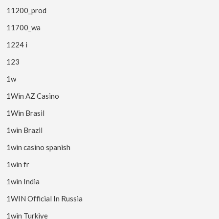
11200_prod
11700_wa
1224 i
123
1w
1Win AZ Casino
1Win Brasil
1win Brazil
1win casino spanish
1win fr
1win India
1WIN Official In Russia
1win Turkiye