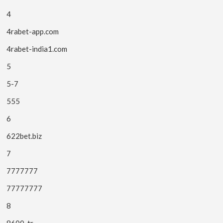
4
4rabet-app.com
4rabet-india1.com
5
5-7
555
6
622bet.biz
7
7777777
77777777
8
8600_tr