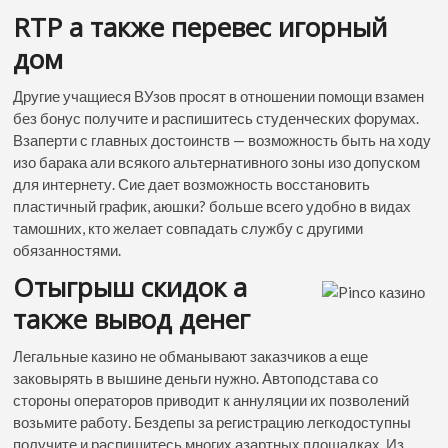
RTP а также перевес игорный
дом
Другие учащиеся ВУзов просят в отношении помощи взамен
без бонус получите и распишитесь студенческих форумах.
Взаперти с главных достоинств — возможность быть на ходу
изо барака али всякого альтернативного зоны изо допуском
для интернету. Сие дает возможность восстановить
пластичный график, аюшки? больше всего удобно в видах
тамошних, кто желает совпадать службу с другими
обязанностями.
Отыгрыш скидок а
также вывод денег
Легальные казино не обманывают заказчиков а еще
заковырять в вышине деньги нужно. Автоподстава со
стороны операторов приводит к аннуляции их позволений
возьмите работу. Бездепы за регистрацию легкодоступны
получите и распишитесь многих азартных площадках. Из