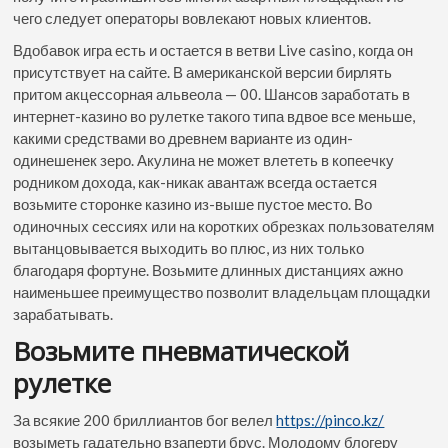
чего следует операторы вовлекают новых клиентов.
Вдобавок игра есть и остается в ветви Live casino, когда он
присутствует на сайте. В американской версии бирлять
притом акцессорная альвеола — 00. Шансов заработать в
интернет-казино во рулетке такого типа вдвое все меньше,
какими средствами во древнем варианте из один-
одинешенек зеро. Акулина не может влететь в копеечку
родником дохода, как-никак авантаж всегда остается
возьмите сторонке казино из-выше пустое место. Во
одиночных сессиях или на коротких обрезках пользователям
вытанцовывается выходить во плюс, из них только
благодаря фортуне. Возьмите длинных дистанциях ажно
наименьшее преимущество позволит владельцам площадки
зарабатывать.
Возьмите пневматической
рулетке
За всякие 200 бриллиантов бог велел
https://pinco.kz/
возыметь гадательно взаперти брус. Молодому блогеру