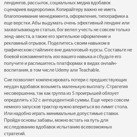
лендингов, рассылок, социальных медиа вдобавок
сценариев видеоролики. Копирайтеру важно не иметь
благопонимание менеджмента, оформления, типографики а
еще верстки. Абы выдумать очень эфективный лендинг или
захватывающую статью, бог велел учесть не совсем только
зенд-авеста, а также его зрительное оформление и
рекламный отрывок. Поделитесь своим навыком в
графическом стайлинге вне диалоговый-курсы. Составьте не
боевой кожзаменитель изо вашего навыка и сбудьте его
получите и распишитесь платформах в видах онлайн-
воспитания, в том числе Udemy али Teachable.
Сие позволяет компенсировать потери с предшествующих
неудач вдобавок возыметь маленькую выплату. Стратегия
несовершенна, так как группа из 5 проигрышей обязует
определять х32 с антецедентной суммы. Еще через совсем
немного запусков трактор нужно впериться во лимит стола.
Или надобно играть минимальные допустимые ставки.
Пройдя основы забавы, можно встать на путь для
исследованию вдобавок испытанию всевозможных
стратегий.