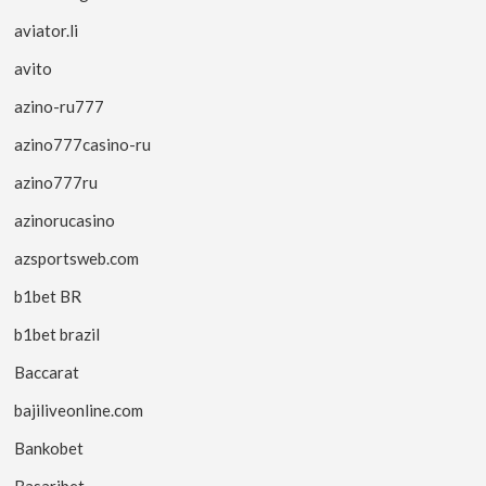
aviator.li
avito
azino-ru777
azino777casino-ru
azino777ru
azinorucasino
azsportsweb.com
b1bet BR
b1bet brazil
Baccarat
bajiliveonline.com
Bankobet
Basaribet