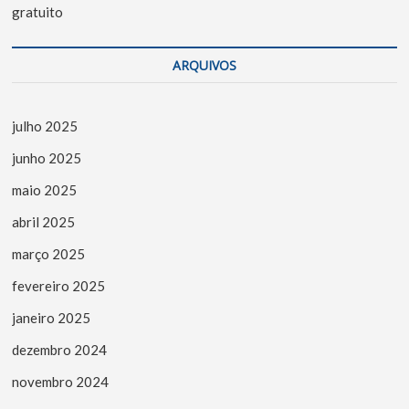
gratuito
ARQUIVOS
julho 2025
junho 2025
maio 2025
abril 2025
março 2025
fevereiro 2025
janeiro 2025
dezembro 2024
novembro 2024