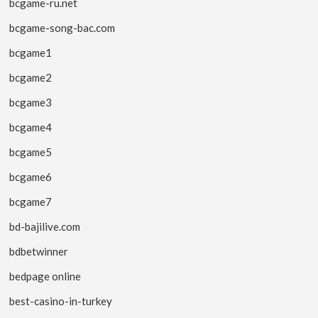
bcgame-ru.net
bcgame-song-bac.com
bcgame1
bcgame2
bcgame3
bcgame4
bcgame5
bcgame6
bcgame7
bd-bajilive.com
bdbetwinner
bedpage online
best-casino-in-turkey