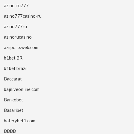
azino-ru777
azino777casino-ru
azino777ru
azinorucasino
azsportsweb.com
b1bet BR
b1bet brazil
Baccarat
bajiliveonline.com
Bankobet
Basaribet
baterybet1.com
BBBB