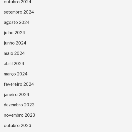
outubro 2024
setembro 2024
agosto 2024
julho 2024
junho 2024
maio 2024
abril 2024
março 2024
fevereiro 2024
janeiro 2024
dezembro 2023
novembro 2023
outubro 2023