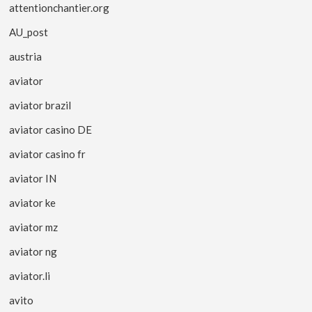
attentionchantier.org
AU_post
austria
aviator
aviator brazil
aviator casino DE
aviator casino fr
aviator IN
aviator ke
aviator mz
aviator ng
aviator.li
avito