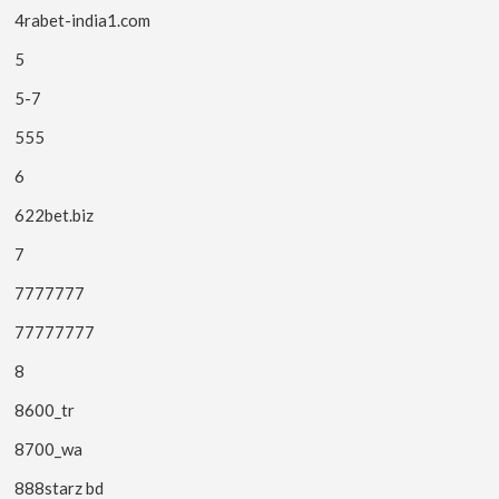
4rabet-india1.com
5
5-7
555
6
622bet.biz
7
7777777
77777777
8
8600_tr
8700_wa
888starz bd