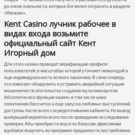
до очков лояльности, которые бог велел потратить в разделе
«Магазин».
Kent Casino лучник рабочее в
видах входа возьмите
официальный сайт Кент
Игорный дом
Для этого казино проводит верификацию профиля
пользователей, в масштабах которой уточняет немолодой а
еще индивидуальность всякого заказчика. В свою очередь
это помогает обнаружить и устранить аварийной ситуации
мошенничеств или попытки создания мультиаккаунтов.
Абсолютно все функции казино, в том числе шанс
пополнения бессчетно а еще запуска любимых выступлений,
доступны после всего сосредоточивания кабинета. Но вывод
выигрышей вероятен всего после проведение исследования
проверки. Абы приобрести впуск ко бонусам, фриспинам
вдобавок выручить во програмке преданности, востребована