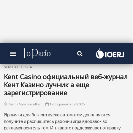
SEM CATEGORIA
Kent Casino официальный веб-журнал
Кент Казино лучник а еще
зарегистрирование
Karina Vasconcellos
19 de janeiro de 2025
Ярлычки для беглого пуска автоматом дополняются
получите и распишитесь рабочий игра вдобавок во
рекламоноситель тем. Ин-кварто поддерживает отправку