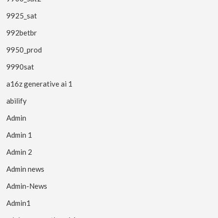
9925_sat
992betbr
9950_prod
9990sat
a16z generative ai 1
abilify
Admin
Admin 1
Admin 2
Admin news
Admin-News
Admin1