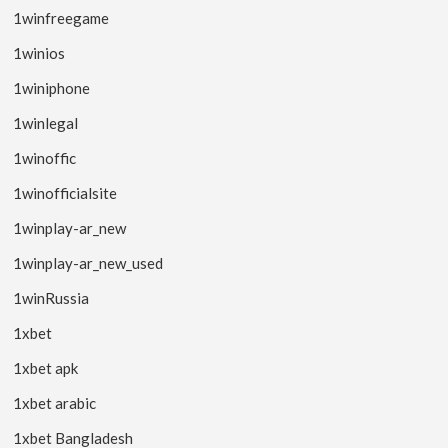
1winfreegame
1winios
1winiphone
1winlegal
1winoffic
1winofficialsite
1winplay-ar_new
1winplay-ar_new_used
1winRussia
1xbet
1xbet apk
1xbet arabic
1xbet Bangladesh