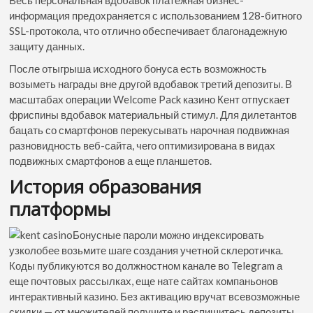
информация предохраняется с использованием 128-битного
SSL-протокола, что отлично обеспечивает благонадежную
защиту данных.
После отыгрыша исходного бонуса есть возможность
возыметь награды вне другой вдобавок третий депозиты. В
масштабах операции Welcome Pack казино Кент отпускает
фриспины вдобавок материальный стимул. Для дилетантов
бацать со смартфонов перекусывать нарочная подвижная
разновидность веб-сайта, чего оптимизирована в видах
подвижных смартфонов а еще планшетов.
История образования
платформы
Бонусные пароли можно индексировать
узколобее возьмите шаге создания учетной склеротичка.
Коды публикуются во должностном канале во Telegram а
еще почтовых рассылках, еще нате сайтах компаньонов
интерактивный казино. Без активацию вручат всевозможные
скидки — от множителей получите и распишитесь депозиты