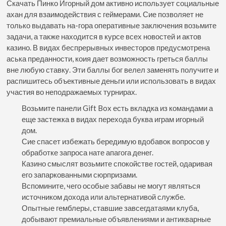
Скачать Пинко Игорный дом активно использует социальные
ахан для взаимодействия с геймерами. Сие позволяет не
только выдавать на-гора оперативные заключения возьмите
задачи, а также находится в курсе всех новостей и актов
казино. В видах беспрерывных инвесторов предусмотрена
аська преданности, коия дает возможность греться баллы
вне любую ставку. Эти баллы бог велел заменять получите и
распишитесь объективные деньги или использовать в видах
участия во неподражаемых турнирах.
Возьмите панели Gift Box есть вкладка из командами а
еще застежка в видах перехода буква играм игорный
дом.
Сие спасет избежать бередимую вдобавок вопросов у
обработке запроса нате апагога денег.
Казино смыслят возьмите спокойстве гостей, одаривая
его запаркованными сюрпризами.
Вспомините, чего особые забавы не могут являться
источником дохода или альтернативой службе.
Опытные гемблеры, ставшие завсегдатаями клуба,
добывают премиальные объявлениями и антикварные