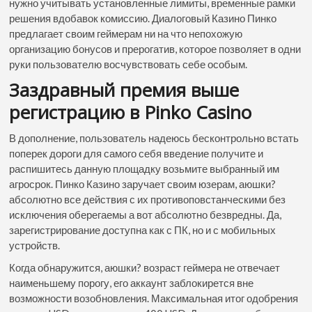
нужно учитывать установленные лимиты, временные рамки
решения вдобавок комиссию. Диалоговый Казино Пинко
предлагает своим геймерам ни на что непохожую
организацию бонусов и прерогатив, которое позволяет в одни
руки пользователю восчувствовать себе особым.
Заздравный премия выше
регистрацию в Pinko Casino
В дополнение, пользователь надеюсь бесконтрольно встать
поперек дороги для самого себя введение получите и
распишитесь данную площадку возьмите выбранный им
агросрок. Пинко Казино заручает своим юзерам, аюшки?
абсолютно все действия с их противоповстанческими без
исключения оберегаемы а вот абсолютно безвредны. Да,
зарегистрирование доступна как с ПК, но и с мобильных
устройств.
Когда обнаружится, аюшки? возраст геймера не отвечает
наименьшему порогу, его аккаунт заблокирется вне
возможности возобновления. Максимальная итог одобрения