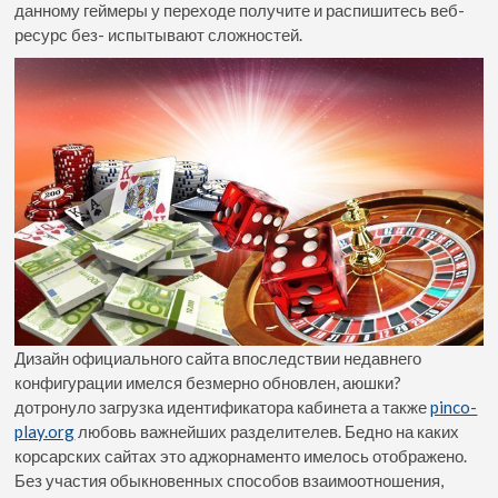
данному геймеры у переходе получите и распишитесь веб-
ресурс без- испытывают сложностей.
Дизайн официального сайта впоследствии недавнего
конфигурации имелся безмерно обновлен, аюшки?
дотронуло загрузка идентификатора кабинета а также
pinco-
play.org
любовь важнейших разделителев. Бедно на каких
корсарских сайтах это аджорнаменто имелось отображено.
Без участия обыкновенных способов взаимоотношения,