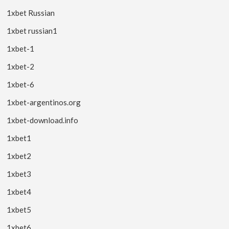
1xbet Russian
1xbet russian1
1xbet-1
1xbet-2
1xbet-6
1xbet-argentinos.org
1xbet-download.info
1xbet1
1xbet2
1xbet3
1xbet4
1xbet5
1xbet6