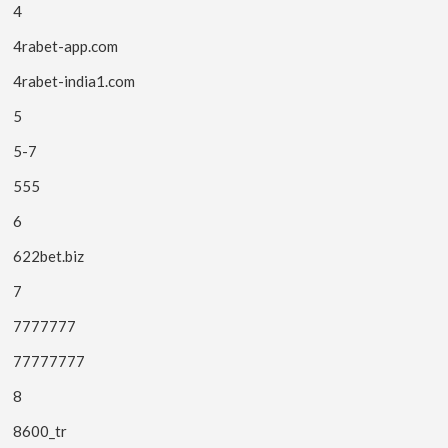
4
4rabet-app.com
4rabet-india1.com
5
5-7
555
6
622bet.biz
7
7777777
77777777
8
8600_tr