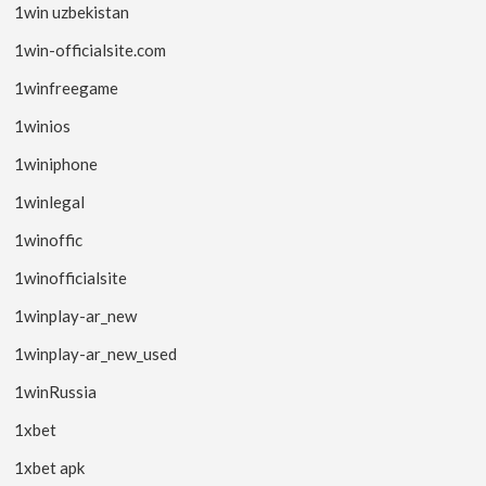
1win uzbekistan
1win-officialsite.com
1winfreegame
1winios
1winiphone
1winlegal
1winoffic
1winofficialsite
1winplay-ar_new
1winplay-ar_new_used
1winRussia
1xbet
1xbet apk