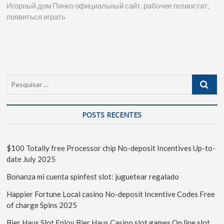
Игорный дом Пинко официальный сайт, рабочее гелиостат,
появиться играть
POSTS RECENTES
$100 Totally free Processor chip No-deposit Incentives Up-to-
date July 2025
Bonanza mi cuenta spinfest slot: juguetear regalado
Happier Fortune Local casino No-deposit Incentive Codes Free
of charge Spins 2025
Bier Haus Slot Enjoy Bier Haus Casino slot games On line slot