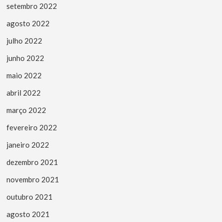
setembro 2022
agosto 2022
julho 2022
junho 2022
maio 2022
abril 2022
março 2022
fevereiro 2022
janeiro 2022
dezembro 2021
novembro 2021
outubro 2021
agosto 2021