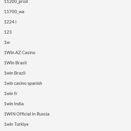
11200_prod
11700_wa
1224 i
123
1w
1Win AZ Casino
1Win Brasil
1win Brazil
1win casino spanish
1win fr
1win India
1WIN Official In Russia
1win Turkiye