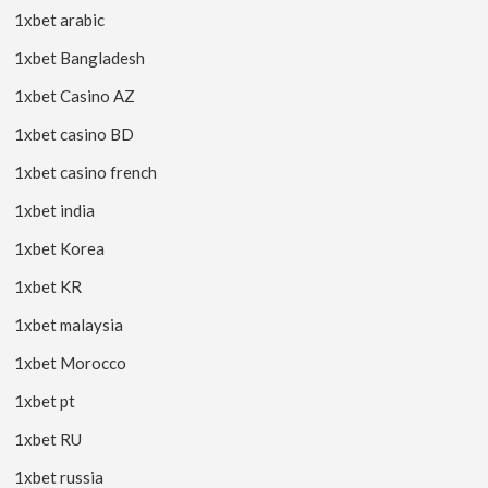
1xbet arabic
1xbet Bangladesh
1xbet Casino AZ
1xbet casino BD
1xbet casino french
1xbet india
1xbet Korea
1xbet KR
1xbet malaysia
1xbet Morocco
1xbet pt
1xbet RU
1xbet russia