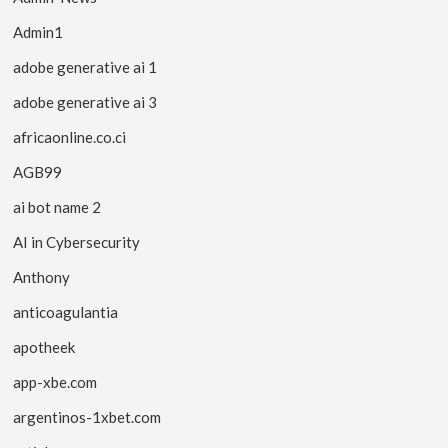
Admin1
adobe generative ai 1
adobe generative ai 3
africaonline.co.ci
AGB99
ai bot name 2
AI in Cybersecurity
Anthony
anticoagulantia
apotheek
app-xbe.com
argentinos-1xbet.com