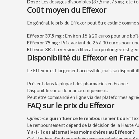
Dose :
Les dosages disponibles (37,5 mg, 75 mg, etc.) o
Coût moyen du Effexor
En général, le prix du Effexor peut être estimé comme s
Effexor 37,5 mg :
Environ 15 à 20 euros pour une boît
Effexor 75 mg :
Prix variant de 25 à 30 euros pour une 
Effexor XR :
La version à libération prolongée est gén
Disponibilité du Effexor en Fran
Le Effexor est largement accessible, mais sa disponibilit
Présent dans la plupart des pharmacies en France.
Disponible sur ordonnance uniquement.
Peut être commandé en ligne via des plateformes agré
FAQ sur le prix du Effexor
Qu’est-ce qui influence le remboursement du Effex
Le remboursement dépend de la décision de la Haute Aut
Y a-t-il des alternatives moins chères au Effexor ?
Oui, il existe d’autres antidépresseurs génériques qui 