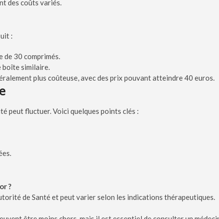
nt des coûts variés.
uit :
e de 30 comprimés.
boîte similaire.
éralement plus coûteuse, avec des prix pouvant atteindre 40 euros.
ce
é peut fluctuer. Voici quelques points clés :
ées.
or ?
orité de Santé et peut varier selon les indications thérapeutiques.
peuvent être moins chers, mais il est essentiel de consulter un médeci