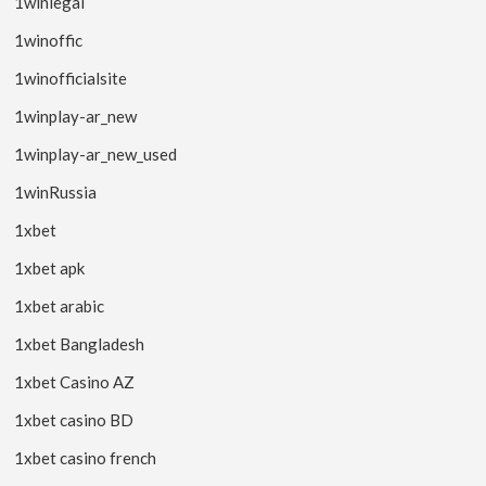
1winlegal
1winoffic
1winofficialsite
1winplay-ar_new
1winplay-ar_new_used
1winRussia
1xbet
1xbet apk
1xbet arabic
1xbet Bangladesh
1xbet Casino AZ
1xbet casino BD
1xbet casino french