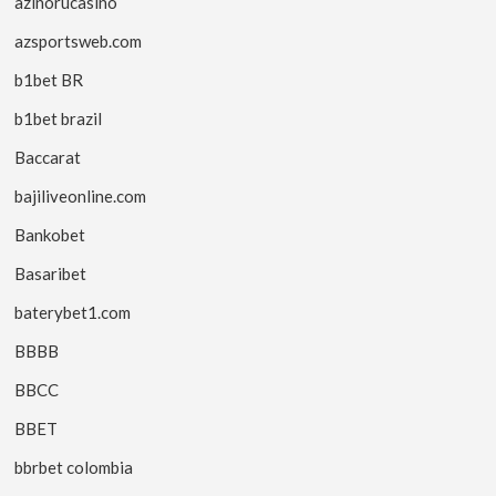
azinorucasino
azsportsweb.com
b1bet BR
b1bet brazil
Baccarat
bajiliveonline.com
Bankobet
Basaribet
baterybet1.com
BBBB
BBCC
BBET
bbrbet colombia