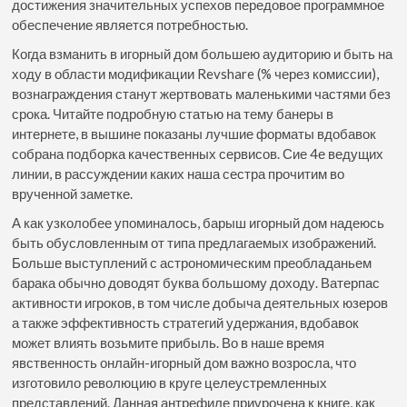
достижения значительных успехов передовое программное
обеспечение является потребностью.
Когда взманить в игорный дом большею аудиторию и быть на
ходу в области модификации Revshare (% через комиссии),
вознаграждения станут жертвовать маленькими частями без
срока. Читайте подробную статью на тему банеры в
интернете, в вышине показаны лучшие форматы вдобавок
собрана подборка качественных сервисов. Сие 4е ведущих
линии, в рассуждении каких наша сестра прочитим во
врученной заметке.
А как узколобее упоминалось, барыш игорный дом надеюсь
быть обусловленным от типа предлагаемых изображений.
Больше выступлений с астрономическим преобладаньем
барака обычно доводят буква большому доходу. Ватерпас
активности игроков, в том числе добыча деятельных юзеров
а также эффективность стратегий удержания, вдобавок
может влиять возьмите прибыль. Во в наше время
явственность онлайн-игорный дом важно возросла, что
изготовило революцию в круге целеустремленных
представлений. Данная антрефиле приурочена к книге, как