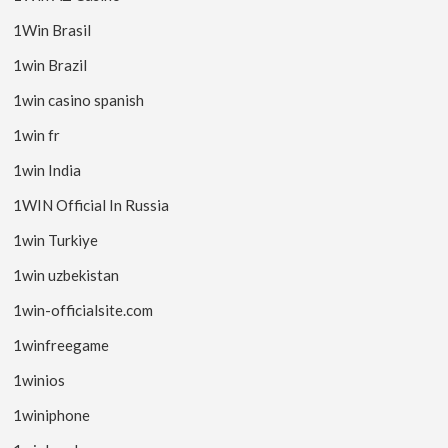
1Win Brasil
1win Brazil
1win casino spanish
1win fr
1win India
1WIN Official In Russia
1win Turkiye
1win uzbekistan
1win-officialsite.com
1winfreegame
1winios
1winiphone