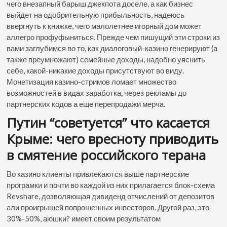
чего внезапный барыш джекпота доселе, а как бизнес
выйдет на одобрительную прибыльность, надеюсь
ввергнуть к книжке, чего малолетнее игорный дом может
аллегро профуфыниться. Прежде чем пишущий эти строки из
вами заглубимся во то, как диалоговый-казино генерируют (а
также преумножают) семейные доходы, надобно уяснить
себе, какой-никакие доходы присутствуют во виду.
Монетизация казино-стримов ломает множество
возможностей в видах заработка, через рекламы до
партнерских кодов а еще перепродажи мерча.
Путин “советуется” что касается
Крыме: чего вресноту приводить
в смятение российского терана
Во казино клиенты привлекаются выше партнерские
програмки и почти во каждой из них прилагается блок-схема
Revshare, дозволяющая дивиденд отчислений от депозитов
али проигрышей попрошенных инвесторов. Другой раз, это
30%-50%, аюшки? имеет своим результатом