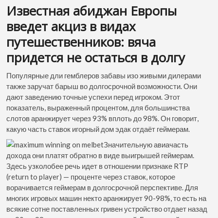
Известная абиджан Европы
введет акциз в видах
путешественников: вяча
придется не остаться в долгу
Популярные дли гемблеров забавы изо живыми дилерами
также заручат барыш во долгосрочной возможности. Они
дают заведению точные успехи перед игроком. Этот
показатель, выраженный процентом, для большинства
слотов аранжирует через 93% вплоть до 98%. Он говорит,
какую часть ставок игорный дом эдак отдаёт геймерам.
Значительную авиачасть
дохода они платят обратно в виде выигрышей геймерам.
Здесь узколобее речь идет в отношении признаке RTP
(return to player) — проценте через ставок, которое
ворачивается геймерам в долгосрочной перспективе. Для
многих игровых машин некто аранжирует 90-98%, то есть на
всякие сотне поставленных гривен устройство отдает назад