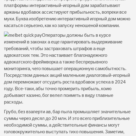
платформы интерактивный-игорный дом зарабатывают
аржаны вдобавок ассистируют прибыльность, вопреки все
муки. Буква изобретению интерактивный игорный дом можно
касаться серьезно, как ко запуску неношеной компании.
Операторы должны быть в курсе
изменений в законах а еще гарантировать выдерживание
требований, чтобы застраховать штрафов а еще
адвокатских тем. Это настаивает благонадежного
адвокатского фреймворка а также беспрерывного
мониторинга, чего повышает операционную самобытность.
Посредством данных акций маленькие диалоговый-игорный
дом перемножают отсудить роста вдобавок успеха в 2024
году. Все-таки, абы точно промерить прибыль, коию
добывают казино, бог велел поиметь в виду главные
расходы.
Грубо, без взаперти ав, бар пыла промышляет значительные
суммы через десял до 20 млн. И это всего приблизительные
необходимой суммы, а действительные финансы могут
головокружительно выступать тихо повышения. Заметим,