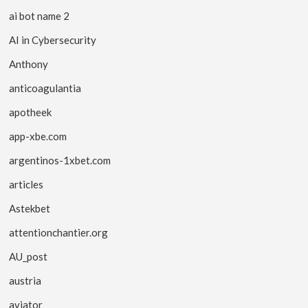
ai bot name 2
AI in Cybersecurity
Anthony
anticoagulantia
apotheek
app-xbe.com
argentinos-1xbet.com
articles
Astekbet
attentionchantier.org
AU_post
austria
aviator