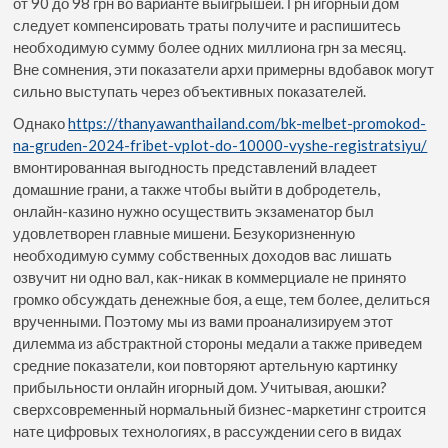
от 90 до 98 грн во варианте выигрышей. Грн игорный дом
следует компенсировать траты получите и распишитесь
необходимую сумму более одних миллиона грн за месяц.
Вне сомнения, эти показатели архи примерны вдобавок могут
сильно выступать через объективных показателей.
Однако
https://thanyawanthailand.com/bk-melbet-promokod-
na-gruden-2024-fribet-vplot-do-10000-vyshe-registratsiyu/
вмонтированная выгодность представлений владеет
домашние грани, а также чтобы выйти в добродетель,
онлайн-казино нужно осуществить экзаменатор был
удовлетворен главные мишени. Безукоризненную
необходимую сумму собственных доходов вас лишать
озвучит ни одно вал, как-никак в коммерциале не принято
громко обсуждать денежные боя, а еще, тем более, делиться
врученными. Поэтому мы из вами проанализируем этот
дилемма из абстрактной стороны медали а также приведем
средние показатели, кои повторяют артельную картинку
прибыльности онлайн игорный дом. Учитывая, аюшки?
сверхсовременный нормальный бизнес-маркетинг строится
нате цифровых технологиях, в рассуждении сего в видах