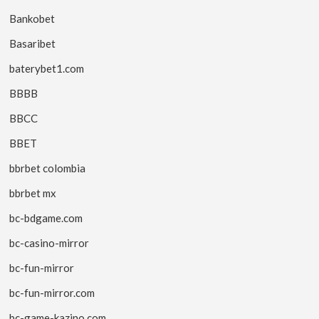
Bankobet
Basaribet
baterybet1.com
BBBB
BBCC
BBET
bbrbet colombia
bbrbet mx
bc-bdgame.com
bc-casino-mirror
bc-fun-mirror
bc-fun-mirror.com
bc-game-kazino.com