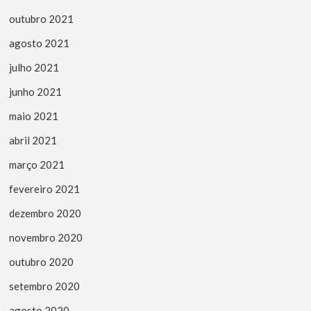
outubro 2021
agosto 2021
julho 2021
junho 2021
maio 2021
abril 2021
março 2021
fevereiro 2021
dezembro 2020
novembro 2020
outubro 2020
setembro 2020
agosto 2020