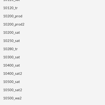
10120_tr
10200_prod
10200_prod2
10200_sat
10250_sat
10280_tr
10300_sat
10400_sat
10400_sat2
10500_sat
10500_sat2
10500_wa2