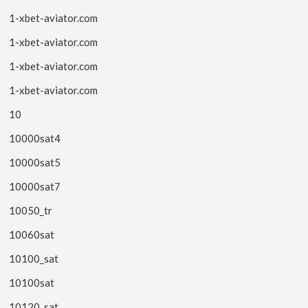
1-xbet-aviator.com
1-xbet-aviator.com
1-xbet-aviator.com
1-xbet-aviator.com
10
10000sat4
10000sat5
10000sat7
10050_tr
10060sat
10100_sat
10100sat
10120_sat