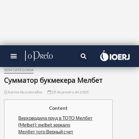
SEM CATEGORIA
Сумматор букмекера Мелбет
Karina Vasconcellos
29 de janeiro de 2025
Content
Верховодила пруд в ТОТО Мелбет
(Melbet): melbet зеркало
Мелбет тото Верный счет