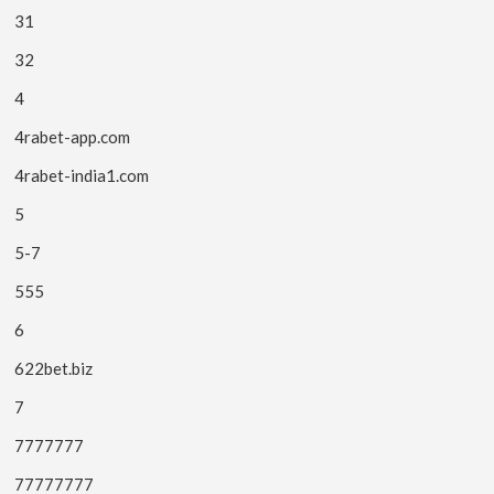
31
32
4
4rabet-app.com
4rabet-india1.com
5
5-7
555
6
622bet.biz
7
7777777
77777777