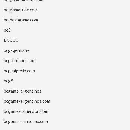
bc-game-uae.com
bc-hashgame.com
bc5
BCCCC
bcg-germany
bcg-mirrors.com
bcg-nigeria.com
bcg5
bcgame-argentinos
bcgame-argentinos.com
bcgame-cameroon.com
bcgame-casino-au.com