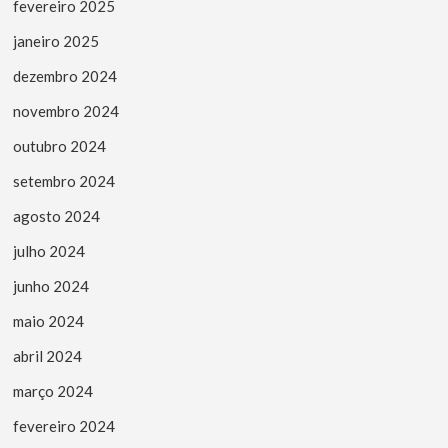
fevereiro 2025
janeiro 2025
dezembro 2024
novembro 2024
outubro 2024
setembro 2024
agosto 2024
julho 2024
junho 2024
maio 2024
abril 2024
março 2024
fevereiro 2024