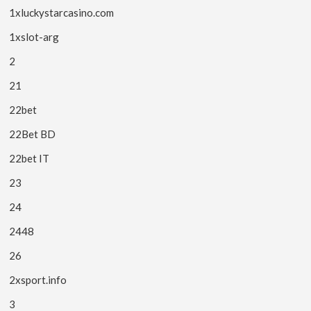
1xluckystarcasino.com
1xslot-arg
2
21
22bet
22Bet BD
22bet IT
23
24
2448
26
2xsport.info
3