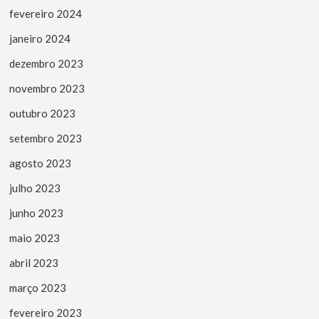
fevereiro 2024
janeiro 2024
dezembro 2023
novembro 2023
outubro 2023
setembro 2023
agosto 2023
julho 2023
junho 2023
maio 2023
abril 2023
março 2023
fevereiro 2023