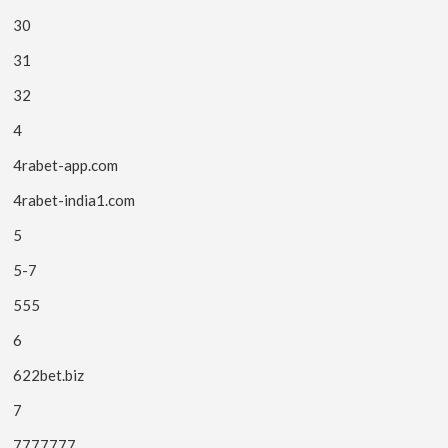
30
31
32
4
4rabet-app.com
4rabet-india1.com
5
5-7
555
6
622bet.biz
7
7777777