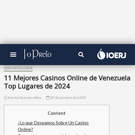
SEM CATEGORIA
11 Mejores Casinos Online de Venezuela
Top Lugares de 2024
Karina Vasconcellos
30 de janeiro de 2025
Content
¿Lo que Deseamos Sobre Un Casino
Online?