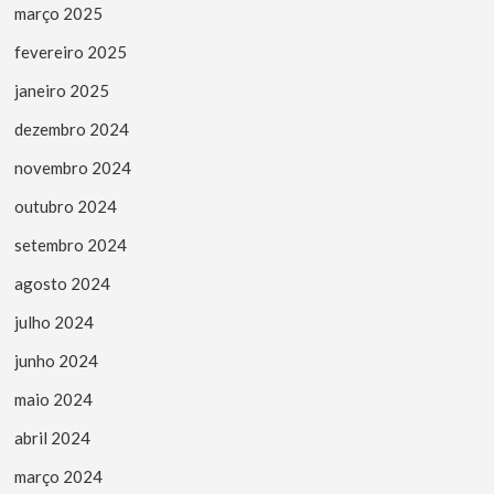
março 2025
fevereiro 2025
janeiro 2025
dezembro 2024
novembro 2024
outubro 2024
setembro 2024
agosto 2024
julho 2024
junho 2024
maio 2024
abril 2024
março 2024