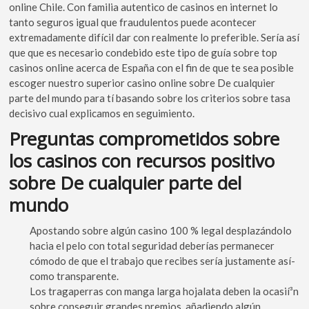
online Chile. Con familia autentico de casinos en internet lo
tanto seguros igual que fraudulentos puede acontecer
extremadamente difícil dar con realmente lo preferible. Serí­a así
que que es necesario condebido este tipo de guía sobre top
casinos online acerca de España con el fin de que te sea posible
escoger nuestro superior casino online sobre De cualquier
parte del mundo para tí basando sobre los criterios sobre tasa
decisivo cual explicamos en seguimiento.
Preguntas comprometidos sobre
los casinos con recursos positivo
sobre De cualquier parte del
mundo
Apostando sobre algún casino 100 % legal desplazándolo
hacia el pelo con total seguridad deberías permanecer
cómodo de que el trabajo que recibes serí­a justamente así­
como transparente.
Los tragaperras con manga larga hojalata deben la ocasií³n
sobre conseguir grandes premios, añadiendo algún