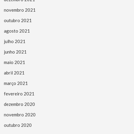
novembro 2021
outubro 2021
agosto 2021
julho 2021
junho 2021
maio 2021
abril 2021
março 2021
fevereiro 2021
dezembro 2020
novembro 2020
outubro 2020