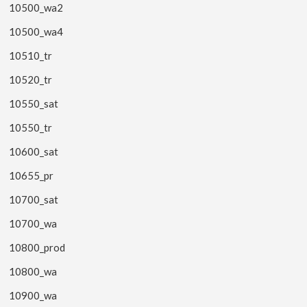
10500_wa2
10500_wa4
10510_tr
10520_tr
10550_sat
10550_tr
10600_sat
10655_pr
10700_sat
10700_wa
10800_prod
10800_wa
10900_wa