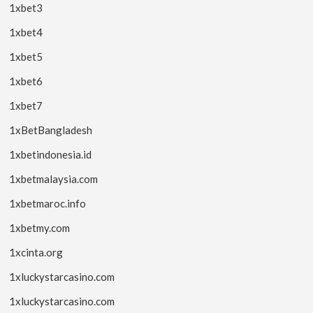
1xbet3
1xbet4
1xbet5
1xbet6
1xbet7
1xBetBangladesh
1xbetindonesia.id
1xbetmalaysia.com
1xbetmaroc.info
1xbetmy.com
1xcinta.org
1xluckystarcasino.com
1xluckystarcasino.com