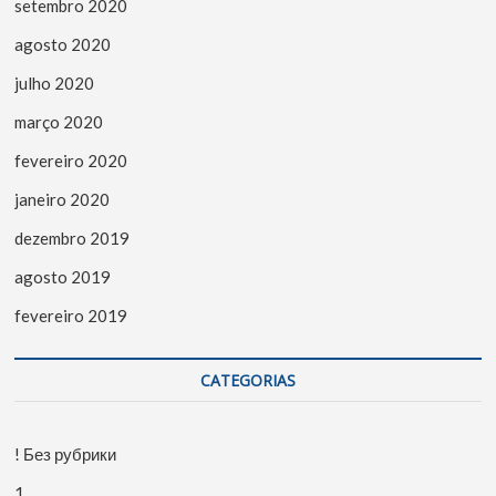
setembro 2020
agosto 2020
julho 2020
março 2020
fevereiro 2020
janeiro 2020
dezembro 2019
agosto 2019
fevereiro 2019
CATEGORIAS
! Без рубрики
1