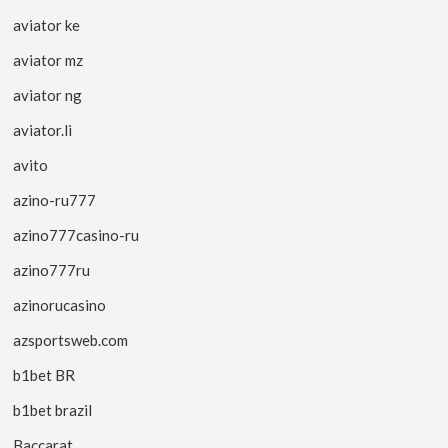
aviator ke
aviator mz
aviator ng
aviator.li
avito
azino-ru777
azino777casino-ru
azino777ru
azinorucasino
azsportsweb.com
b1bet BR
b1bet brazil
Baccarat