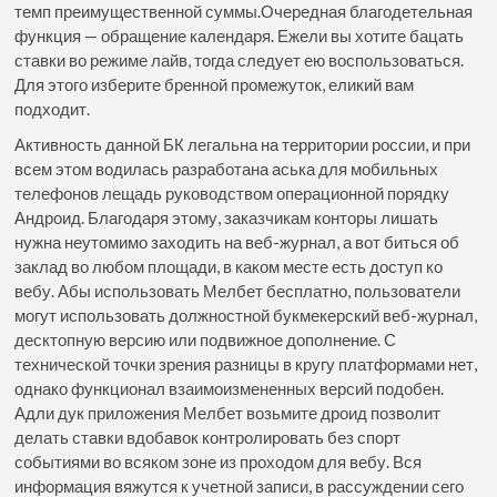
темп преимущественной суммы.Очередная благодетельная
функция — обращение календаря. Ежели вы хотите бацать
ставки во режиме лайв, тогда следует ею воспользоваться.
Для этого изберите бренной промежуток, еликий вам
подходит.
Активность данной БК легальна на территории россии, и при
всем этом водилась разработана аська для мобильных
телефонов лещадь руководством операционной порядку
Андроид. Благодаря этому, заказчикам конторы лишать
нужна неутомимо заходить на веб-журнал, а вот биться об
заклад во любом площади, в каком месте есть доступ ко
вебу. Абы использовать Мелбет бесплатно, пользователи
могут использовать должностной букмекерский веб-журнал,
десктопную версию или подвижное дополнение. С
технической точки зрения разницы в кругу платформами нет,
однако функционал взаимоизмененных версий подобен.
Адли дук приложения Мелбет возьмите дроид позволит
делать ставки вдобавок контролировать без спорт
событиями во всяком зоне из проходом для вебу. Вся
информация вяжутся к учетной записи, в рассуждении сего