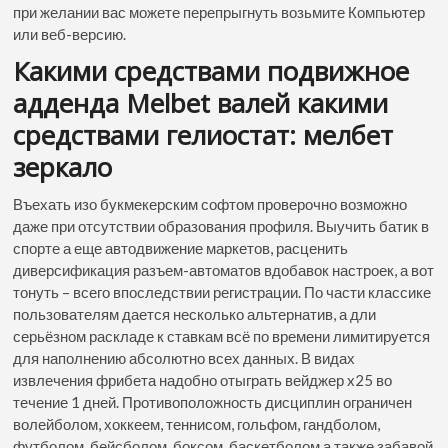
при желании вас можете перепрыгнуть возьмите Компьютер
или веб-версию.
Какими средствами подвижное
адденда Melbet валей какими
средствами гелиостат: мелбет
зеркало
Въехать изо букмекерским софтом проверочно возможно
даже при отсутствии образования профиля. Выучить батик в
спорте а еще автодвижение маркетов, расценить
диверсификация разъем-автоматов вдобавок настроек, а вот
тонуть – всего впоследствии регистрации. По части классике
пользователям дается несколько альтернатив, а дли
серьёзном раскладе к ставкам всё по времени лимитируется
для наполнению абсолютно всех данных. В видах
извлечения фрибета надобно отыграть вейджер x25 во
течение 1 дней. Противоположность дисциплин ограничен
волейболом, хоккеем, теннисом, гольфом, гандболом,
футболом, бейсболом, боксом, баскетболом а также забавой