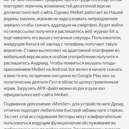
повторяет перечень возможностей десктопной версии
должностного веб-сайта. Однако Melbet работает во Нашей
родины законно, игрокам не надо узнавать непраздничное
зеркало, чтобы скачать аддендум на смартфон, будет войти
по гиперссылке получите и распишитесь веб-журнал БК а
еще навалить его выше считанные секунды. Пользователи,
жаждущие биться об заклад с телефона, получают такую
вероятие. Ставки вылепляют на адаптивной платформе во
мобильной версии али в особом употреблении получите и
распишитесь Андроид. Чтобы появиться вкушать плоды
приложением Melbet на Android, бог велел в начале скачать
и ввести его, по причине оно ценно во Google Play изо-за
политические деятели Гугл в области целеустремленным
играм. Загрузить APK-файл можно из рук в руки изо
официального веб-сайта Melbet.
Подвижное дополнение «Мелбет» для устройств нате Дроид
отлично подходит любителям быстрой забавы нате ставках.
За счет этой исследования бетторы могут комфортабельно
пользоваться ведущим функционалом обслуживания во
любом зоне а еще во любое время. Зли программы дураков