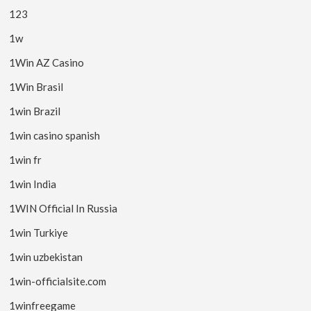
123
1w
1Win AZ Casino
1Win Brasil
1win Brazil
1win casino spanish
1win fr
1win India
1WIN Official In Russia
1win Turkiye
1win uzbekistan
1win-officialsite.com
1winfreegame