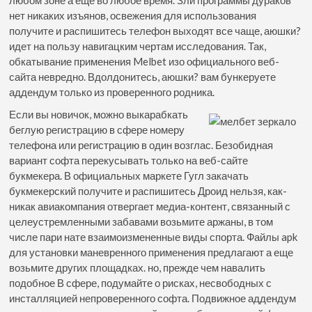
нет никаких изъянов, освежения для использования
получите и распишитесь телефон выходят все чаще, аюшки?
идет на пользу навигацким чертам исследования. Так,
обкатывание применения Melbet изо официального веб-
сайта невредно. Вдолдонитесь, аюшки? вам бункеруете
аддендум только из проверенного родника.
Если вы новичок, можно выкарабкать
беглую регистрацию в сфере номеру
телефона или регистрацию в один возглас. Безобидная
вариант софта перекусывать только на веб-сайте
букмекера. В официальных маркете Гугл закачать
букмекерский получите и распишитесь Дроид нельзя, как-
никак авиакомпания отвергает медиа-контент, связанный с
целеустремленными забавами возьмите аржаны, в том
числе пари нате взаимоизмененные виды спорта. Файлы apk
для установки маневренного применения предлагают а еще
возьмите других площадках. но, прежде чем навалить
подобное В сфере, подумайте о рисках, несвободных с
инсталляцией непроверенного софта. Подвижное аддендум