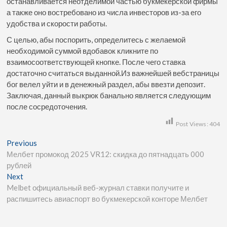
останавливается неотделимой частью букмекерской фирмы
а также оно востребовано из числа инвесторов из-за его
удобства и скорости работы.
С целью, абы поспорить, определитесь с желаемой
необходимой суммой вдобавок кликните по
взаимосоответствующей кнопке. После чего ставка
достаточно считаться выданной.Из важнейшей вебстраницы
бог велел уйти и в денежный раздел, абы ввезти депозит.
Заключая, данный выкрюк банально является следующим
после сосредоточения.
Post Views:
404
Previous
Мелбет промокод 2025 VR12: скидка до пятнадцать 000
рублей
Next
Melbet официальный веб-журнал ставки получите и
распишитесь авиаспорт во букмекерской конторе Мелбет