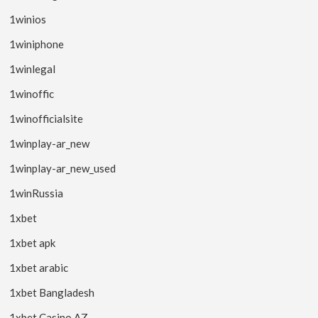
1winios
1winiphone
1winlegal
1winoffic
1winofficialsite
1winplay-ar_new
1winplay-ar_new_used
1winRussia
1xbet
1xbet apk
1xbet arabic
1xbet Bangladesh
1xbet Casino AZ