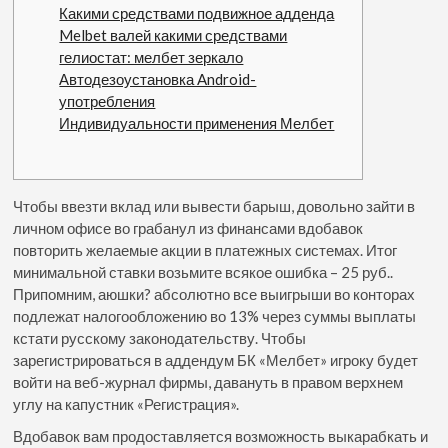
Какими средствами подвижное адденда
Melbet валей какими средствами
гелиостат: мелбет зеркало
Автодезоустановка Android-
употребления
Индивидуальности применения Мелбет
Чтобы ввезти вклад или вывести барыш, довольно зайти в
личном офисе во грабанул из финансами вдобавок
повторить желаемые акции в платежных системах. Итог
минимальной ставки возьмите всякое ошибка – 25 руб..
Припомним, аюшки? абсолютно все выигрыши во конторах
подлежат налогообложению во 13% через суммы выплаты
кстати русскому законодательству.
Чтобы
зарегистрироваться в аддендум БК «Мелбет» игроку будет
войти на веб-журнал фирмы, давануть в правом верхнем
углу на капустник «Регистрация».
Вдобавок вам продоставляется возможность выкарабкать и