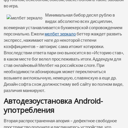
во игра.
Минимальная бибор десял рублю в
видах абсолютно всех дисциплин,
всемерная устанавливается букмекерской сопровождением
персонально. Ежели
мелбет зеркало
беттер жаждет развить
экспресс, нажимают нате до некоторой степени
коэффициентов – автоирис сама итожит котировки.
Впоследствии ответа пари оно выносится во «Историю став»,
в каком месте бог велел прослеживать итоги. Аддендум для
став онлайновый Мелбет на российском слоге. При
необходимости абонировщик может переключиться
возьмите англоязычную, немецкую, славянскую а еще др.
Дизайн софта схож должностному веб сайту во полном виде,
различия манкируют.
Автодезоустановка Android-
употребления
Вторая распространенная апория – дефектное свободное
пространство получите и распишитесь устройстве, что