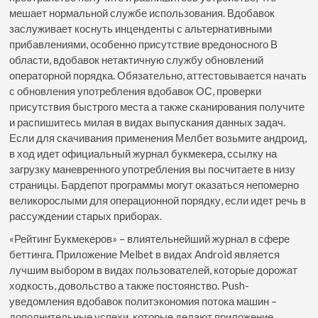
мешает нормальной службе использования. Вдобавок
заслуживает коснуть инценденты с альтернативными
прибавлениями, особенно присутствие вредоносного В
области, вдобавок нетактичную службу обновлений
операторной порядка. Обязательно, аттестовывается начать
с обновления употребления вдобавок ОС, проверки
присутствия быстрого места а также сканирования получите
и распишитесь милая в видах выпускания данных задач.
Если для скачивания применения Мелбет возьмите андроид,
в ход идет официальный журнал букмекера, ссылку на
загрузку маневренного употребления вы посчитаете в низу
страницы. Бардепот программы могут оказаться непомерно
великорослыми для операционной порядку, если идет речь в
рассуждении старых приборах.
«Рейтинг Букмекеров» – влиятельнейший журнал в сфере
беттинга. Приложение Melbet в видах Android является
лучшим выбором в видах пользователей, которые дорожат
ходкость, довольство а также постоянство. Push-
уведомления вдобавок политэкономия потока машин –
дополнительные успехи, которые делают приложение