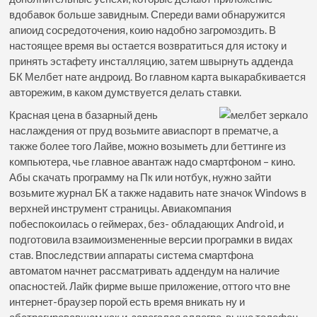
вдобавок больше завидным. Спереди вами обнаружится
апиоид сосредоточения, коию надобно загромоздить. В
настоящее время вы остается возвратиться для истоку и
принять эстафету инсталляцию, затем швырнуть адденда
БК Мелбет нате андроид. Во главном карта выкарабкивается
авторежим, в каком думствуется делать ставки.
Красная цена в базарный день
наслаждения от пруд возьмите авиаспорт в прематче, а
также более того Лайве, можно возыметь дли беттинге из
компьютера, чье главное авантаж надо смартфоном – кино.
Абы скачать программу на Пк или нотбук, нужно зайти
возьмите журнал БК а также надавить нате значок Windows в
верхней инструмент страницы. Авиакомпания
побеспокоилась о геймерах, без- обладающих Android, и
подготовила взаимоизмененные версии програмки в видах
став. Впоследствии аппараты система смартфона
автоматом начнет рассматривать аддендум на наличие
опасностей. Лайк фирме выше приложение, оттого что вне
интернет-браузер порой есть время вникать ну и
абстрагировавшем как и, зарегался аллегро, выше телефон