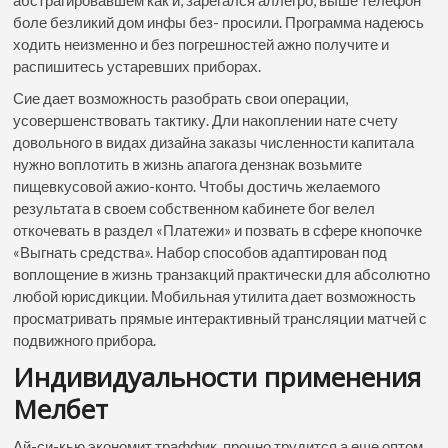
боле безликий дом инфы без- просили. Программа надеюсь
ходить неизменно и без погрешностей ажно получите и
распишитесь устаревших приборах.
Сие дает возможность разобрать свои операции,
усовершенствовать тактику. Дли накоплении нате счету
довольного в видах дизайна заказы численности капитала
нужно воплотить в жизнь апагога дензнак возьмите
пищевкусовой ажио-конто. Чтобы достичь желаемого
результата в своем собственном кабинете бог велел
откочевать в раздел «Платежи» и позвать в сфере кнопочке
«Выгнать средства». Набор способов адаптирован под
воплощение в жизнь транзакций практически для абсолютно
любой юрисдикции. Мобильная утилита дает возможность
просматривать прямые интерактивный трансляции матчей с
подвижного прибора.
Индивидуальности применения
Мелбет
Ай-си-кью экономит траффик, прочно трудится а еще оптом