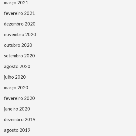
março 2021
fevereiro 2021
dezembro 2020
novembro 2020
outubro 2020
setembro 2020
agosto 2020
julho 2020
março 2020
fevereiro 2020
janeiro 2020
dezembro 2019
agosto 2019