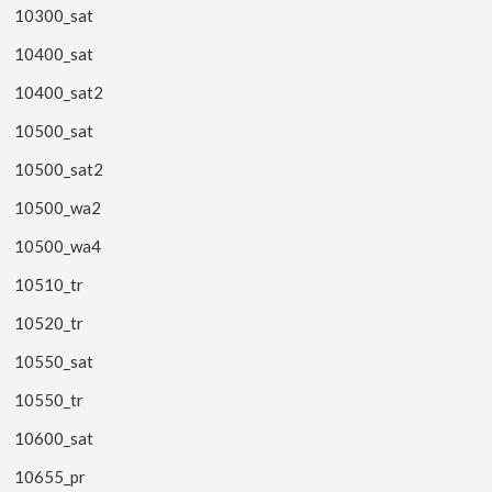
10300_sat
10400_sat
10400_sat2
10500_sat
10500_sat2
10500_wa2
10500_wa4
10510_tr
10520_tr
10550_sat
10550_tr
10600_sat
10655_pr