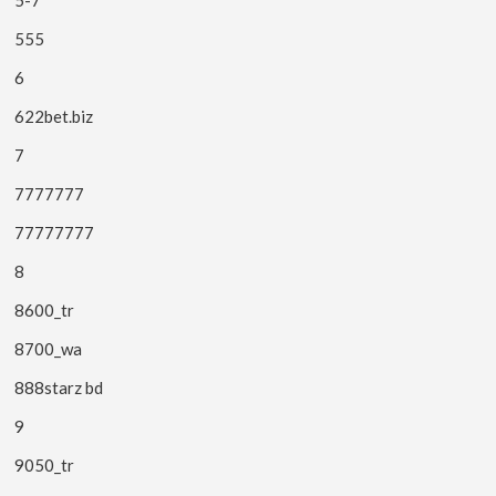
5-7
555
6
622bet.biz
7
7777777
77777777
8
8600_tr
8700_wa
888starz bd
9
9050_tr