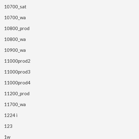
10700_sat
10700_wa
10800_prod
10800_wa
10900_wa
11000prod2
11000prod3
11000prod4
11200_prod
11700_wa
1224 i
123
1w