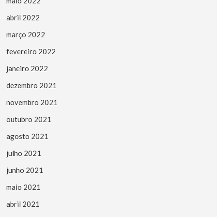
maio 2022
abril 2022
março 2022
fevereiro 2022
janeiro 2022
dezembro 2021
novembro 2021
outubro 2021
agosto 2021
julho 2021
junho 2021
maio 2021
abril 2021