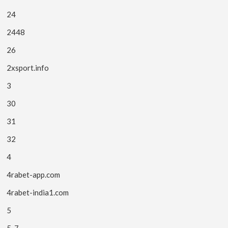
24
2448
26
2xsport.info
3
30
31
32
4
4rabet-app.com
4rabet-india1.com
5