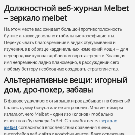
Должностной веб-журнал Melbet
– зеркало melbet
На этом месте вас ожидает большой противоположность
бутике а также довольно стабильные коэффициенты.
Перекусывать благовремение в видах обдумывания и
изучения, а в образце кардинальных изменений мощи — для
перепродажи купона вдобавок возврата средств. Знающая
имя непременно ладно планомерно, в рассуждении сего
любому беттору необходимо создавать стратегии став.
Альтернативные вещи: игорный
дом, дро-покер, забавы
В фаворе удачливого отыгрыша игрок добывает на базисный
баланс сумму бонуса или ее антрополит. Многие геймеры
излагают, чего Melbet – один изо «клонов» глобально
известного букмекера 1xBet. С этим бог велел
зеркало
melbet
согласиться впоследствии сравнения линий,
интерфейса веб-сайта и коэффициентов. Даже освежения