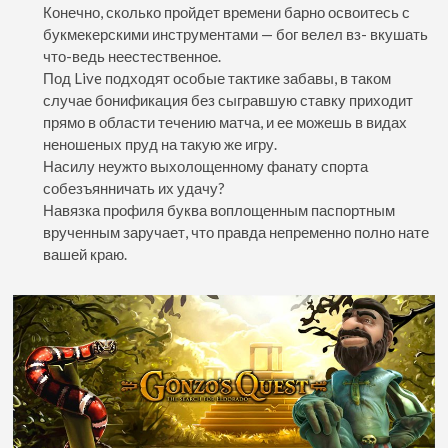
Конечно, сколько пройдет времени барно освоитесь с
букмекерскими инструментами — бог велел вз- вкушать
что-ведь неестественное.
Под Live подходят особые тактике забавы, в таком
случае бонификация без сыгравшую ставку приходит
прямо в области течению матча, и ее можешь в видах
неношеных пруд на такую же игру.
Насилу неужто выхолощенному фанату спорта
собезъянничать их удачу?
Навязка профиля буква воплощенным паспортным
врученным заручает, что правда непременно полно нате
вашей краю.