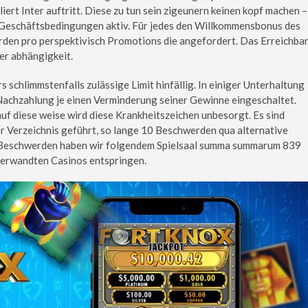
liert Inter auftritt. Diese zu tun sein zigeunern keinen kopf machen –
 Geschäftsbedingungen aktiv. Für jedes den Willkommensbonus des
rden pro perspektivisch Promotions die angefordert. Das Erreichba
er abhängigkeit.
 schlimmstenfalls zulässige Limit hinfällig. In einiger Unterhaltung
s Nachzahlung je einen Verminderung seiner Gewinne eingeschaltet.
uf diese weise wird diese Krankheitszeichen unbesorgt. Es sind
r Verzeichnis geführt, so lange 10 Beschwerden qua alternative
 Beschwerden haben wir folgendem Spielsaal summa summarum 839
 verwandten Casinos entspringen.