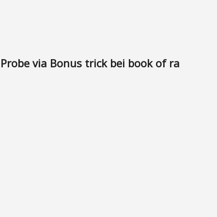
 Probe via Bonus trick bei book of ra