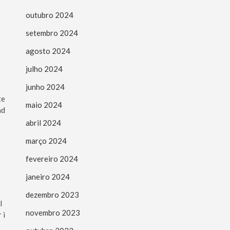
outubro 2024
setembro 2024
agosto 2024
julho 2024
junho 2024
te
maio 2024
ad
abril 2024
março 2024
fevereiro 2024
janeiro 2024
dezembro 2023
l
novembro 2023
 i