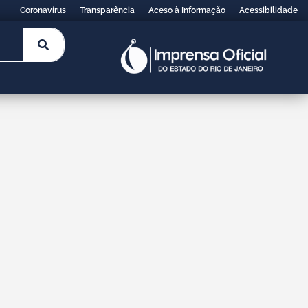
Coronavírus
Transparência
Aceso à Informação
Acessibilidade