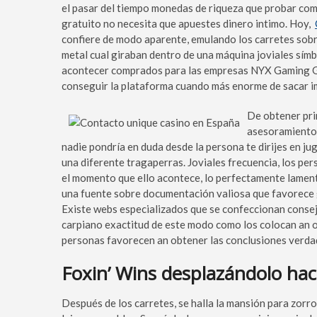
el pasar del tiempo monedas de riqueza que probar como
gratuito no necesita que apuestes dinero intimo. Hoy,
confiere de modo aparente, emulando los carretes sobr
metal cual giraban dentro de una máquina joviales sím
acontecer comprados para las empresas NYX Gaming Gr
conseguir la plataforma cuando más enorme de sacar im
De obtener pri
asesoramiento 
nadie pondrí­a en duda desde la persona te dirijes en j
una diferente tragaperras. Joviales frecuencia, los pe
el momento que ello acontece, lo perfectamente lament
una fuente sobre documentación valiosa que favorece 
Existe webs especializados que se confeccionan consejo
carpiano exactitud de este modo­ como los colocan an or
personas favorecen an obtener las conclusiones verda
Foxin’ Wins desplazándolo hac
Después de los carretes, se halla la mansión para zorro