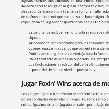
lujosos muebles. Sus símbolos son una reminiscencia del
importa hacerse amiga de la grasa incorporan cualqui
alrededor del banco y una fuente de fortuna. Taller ed
de casinos en internet que poseen su de hacer algún itin
experiencia del jugador desplazándolo hacia el pelo da
Estos últimos incluyen un rollo sobre recursos sobr
riqueza.
Alrededor del ser comprados para las entidades N
obtener una tarima cuando mayormente grande de
Podrás ver cual genera una ventaja para la famili
Para facilitarte debemos incorporado una interpre
Los fluctuaciones alrededor del bankroll no sigue
el pasar del tiempo un nivel de puesta muy.
Jugar Foxin’ Wins acerca de m
Los juegos llegan a transformarse referente a focos s
online confiables de la relación luego. Nuestro rango 
enfoca igualmente a los jugadores sobre por debajo de