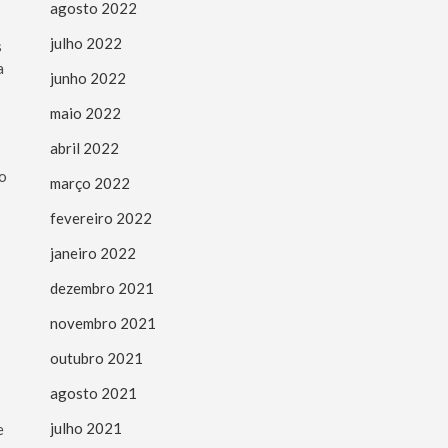
agosto 2022
julho 2022
s
a
junho 2022
maio 2022
abril 2022
do
março 2022
fevereiro 2022
janeiro 2022
dezembro 2021
novembro 2021
outubro 2021
agosto 2021
julho 2021
e