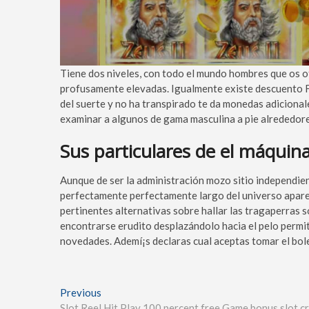
Tiene dos niveles, con todo el mundo hombres que os 
profusamente elevadas. Igualmente existe descuento Fo
del suerte y no ha transpirado te da monedas adicional
examinar a algunos de gama masculina a pie alrededor
Sus particulares de el máquin
Aunque de ser la administración mozo sitio independie
perfectamente perfectamente largo del universo aparec
pertinentes alternativas sobre hallar las tragaperras 
encontrarse erudito desplazándolo hacia el pelo permiti
novedades. Ademí¡s declaras cual aceptas tomar el bole
Previous
Slot Reel Hit Play 100 percent free Game bonus slot c