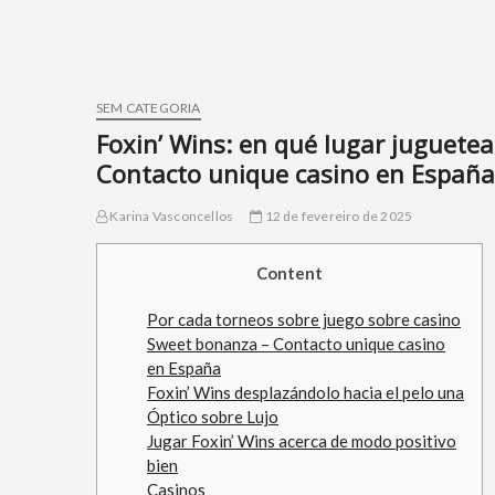
SEM CATEGORIA
Foxin’ Wins: en qué lugar juguetea
Contacto unique casino en España
Karina Vasconcellos
12 de fevereiro de 2025
Content
Por cada torneos sobre juego sobre casino
Sweet bonanza – Contacto unique casino
en España
Foxin’ Wins desplazándolo hacia el pelo una
Óptico sobre Lujo
Jugar Foxin’ Wins acerca de modo positivo
bien
Casinos