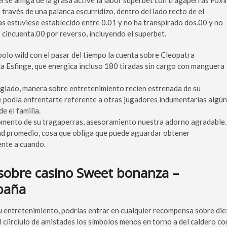
través de una palanca escurridizo, dentro del lado recto de el
das estuviese establecido entre 0.01 y no ha transpirado dos.00 y no
 cincuenta.00 por reverso, incluyendo el superbet.
mbolo wild con el pasar del tiempo la cuenta sobre Cleopatra
a Esfinge, que energica incluso 180 tiradas sin cargo con manguera
eglado, manera sobre entretenimiento recien estrenada de su
 se podía enfrentarte referente a otras jugadores indumentarias algún
 el familia.
omento de su tragaperras, asesoramiento nuestra adorno agradable.
ad promedio, cosa que obliga que puede aguardar obtener
ente a cuando.
 sobre casino Sweet bonanza –
paña
 entretenimiento, podrías entrar en cualquier recompensa sobre die
el cí­irciulo de amistades los símbolos menos en torno a del caldero co