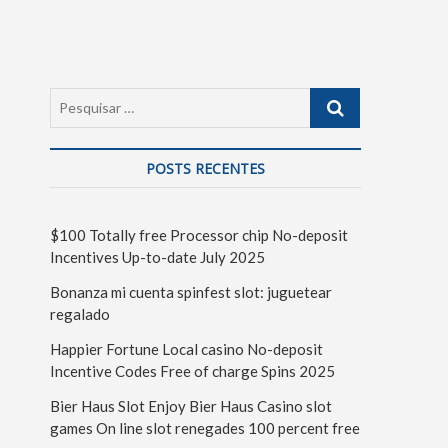
POSTS RECENTES
$100 Totally free Processor chip No-deposit
Incentives Up-to-date July 2025
Bonanza mi cuenta spinfest slot: juguetear
regalado
Happier Fortune Local casino No-deposit
Incentive Codes Free of charge Spins 2025
Bier Haus Slot Enjoy Bier Haus Casino slot
games On line slot renegades 100 percent free