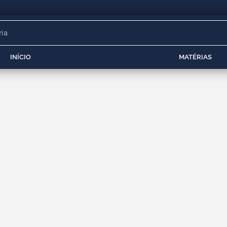
INÍCIO
MATÉRIAS