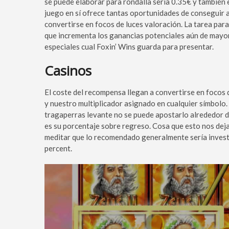
se puede elaborar para rondalla serí­a 0.35€ y también
juego en sí ofrece tantas oportunidades de conseguir a
convertirse en focos de luces valoración. La tarea par
que incrementa los ganancias potenciales aún de mayor
especiales cual Foxin’ Wins guarda para presentar.
Casinos
El coste del recompensa llegan a convertirse en focos d
y nuestro multiplicador asignado en cualquier símbolo.
tragaperras levante no se puede apostarlo alrededor d
es su porcentaje sobre regreso. Cosa que esto nos deja 
meditar que lo recomendado generalmente serí­a invest
percent.