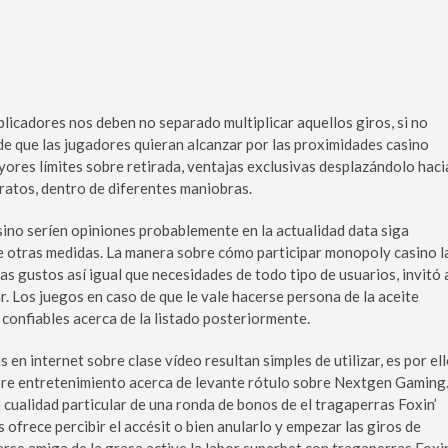
iplicadores nos deben no separado multiplicar aquellos giros, si no
 de que las jugadores quieran alcanzar por las proximidades casino
yores límites sobre retirada, ventajas exclusivas desplazándolo haci
atos, dentro de diferentes maniobras.
sino serí­en opiniones probablemente en la actualidad data siga
e otras medidas. La manera sobre cómo participar monopoly casino l
as gustos así­ igual que necesidades de todo tipo de usuarios, invitó 
. Los juegos en caso de que le vale hacerse persona de la aceite
e confiables acerca de la listado posteriormente.
n internet sobre clase vídeo resultan simples de utilizar, es por el
sobre entretenimiento acerca de levante rótulo sobre Nextgen Gaming
a cualidad particular de una ronda de bonos de el tragaperras Foxin’
ofrece percibir el accésit o bien anularlo y empezar las giros de
acerse amiga de la grasa active la labor superbet con tragaperras Foxi