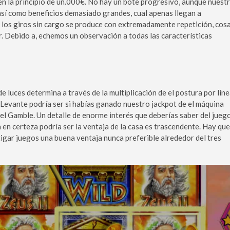
 en la principio de un.000€. No hay un bote progresivo, aunque nuest
sí­ como beneficios demasiado grandes, cual apenas llegan a
a los giros sin cargo se produce con extremadamente repetición, cos
. Debido a, echemos un observación a todas las características
e luces determina a través de la multiplicación de el postura por lín
 Levante podrí­a ser si habías ganado nuestro jackpot de el máquina
el Gamble. Un detalle de enorme interés que deberías saber del jueg
en certeza podrí­a ser la ventaja de la casa es trascendente. Hay que
igar juegos una buena ventaja nunca preferible alrededor del tres