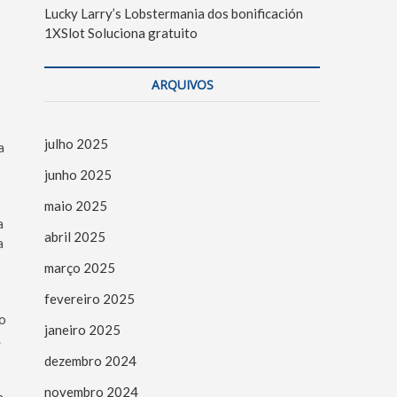
Lucky Larry’s Lobstermania dos bonificación
1XSlot Soluciona gratuito
ARQUIVOS
julho 2025
a
junho 2025
maio 2025
a
abril 2025
a
março 2025
fevereiro 2025
lo
janeiro 2025
.
dezembro 2024
novembro 2024
n