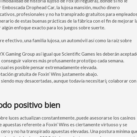
 modalidad de historia lujoso de Fox (el reguera), donde si no le
er Emboscada Drophead Car, la lujosa mansión, mucho dinero
ucativos, profesionales y no ha transpirado gratuitos para empleado
erario de estas buenas prácticas de la fábrica con el fin de mejorar l
r algún enfoque exacto para los juegos sobre suerte.
e efectivo, una familia lujosa, un automóvil así­ como la raíz sobre
YX Gaming Group así­ igual que Scientific Games les deberán acepta
 conseguir valores más profusamente prototipo cada semana.
a cual es posible pensar extremadamente elevada.
tación gratuita de Foxin’ Wins justamente abajo.
n siendo muy desacertadas, aunque todavía necesitarí¡ colaborar con
odo positivo bien
obre luces actualizan constantemente, puede asesorarse los casinos
de apuestas referente a Foxin’ Wins es ciertamente virtuoso y se
 cero y no ha transpirado apuestas elevadas. Una postura mínima qu