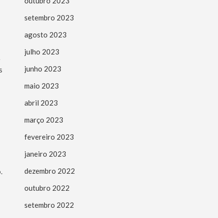
outubro 2023
setembro 2023
agosto 2023
julho 2023
e
junho 2023
s
maio 2023
abril 2023
março 2023
fevereiro 2023
janeiro 2023
dezembro 2022
.
outubro 2022
setembro 2022