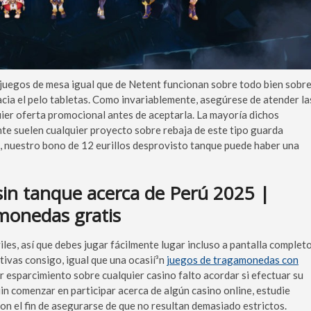
s juegos de mesa igual que de Netent funcionan sobre todo bien sobr
ia el pelo tabletas. Como invariablemente, asegúrese de atender la
uier oferta promocional antes de aceptarla. La mayorí­a dichos
nte suelen cualquier proyecto sobre rebaja de este tipo guarda
, nuestro bono de 12 eurillos desprovisto tanque puede haber una
sin tanque acerca de Perú 2025 |
monedas gratis
es, así que debes jugar fácilmente lugar incluso a pantalla completo
ivas consigo, igual que una ocasií³n
juegos de tragamonedas con
 esparcimiento sobre cualquier casino falto acordar si efectuar su
in comenzar en participar acerca de algún casino online, estudie
n el fin de asegurarse de que no resultan demasiado estrictos.