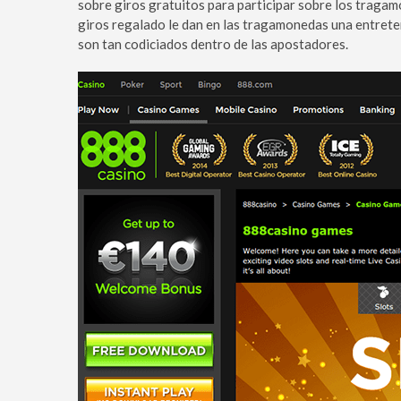
sobre giros gratuitos para participar sobre los traga
giros regalado le dan en las tragamonedas una entrete
son tan codiciados dentro de las apostadores.