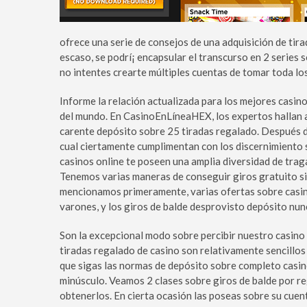
ofrece una serie de consejos de una adquisición de tir
escaso, se podrí¡ encapsular el transcurso en 2 series
no intentes crearte múltiples cuentas de tomar toda lo
Informe la relación actualizada para los mejores casin
del mundo. En CasinoEnLíneaHEX, los expertos hallan a
carente depósito sobre 25 tiradas regalado. Después d
cual ciertamente cumplimentan con los discernimiento s
casinos online te poseen una amplia diversidad de trag
Tenemos varias maneras de conseguir giros gratuito si
mencionamos primeramente, varias ofertas sobre casin
varones, y los giros de balde desprovisto depósito nun
Son la excepcional modo sobre percibir nuestro casino 
tiradas regalado de casino son relativamente sencillos
que sigas las normas de depósito sobre completo casin
minúsculo. Veamos 2 clases sobre giros de balde por re
obtenerlos. En cierta ocasión las poseas sobre su cuen