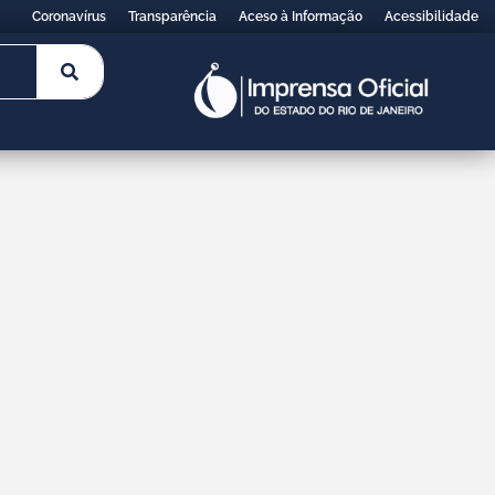
Coronavírus
Transparência
Aceso à Informação
Acessibilidade