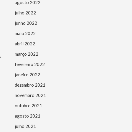
agosto 2022
julho 2022
junho 2022
maio 2022
abril 2022
março 2022
s
fevereiro 2022
janeiro 2022
dezembro 2021
novembro 2021
outubro 2021
agosto 2021
julho 2021