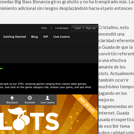
monedas Big Bass Bonanza giros gratuito y no ha transpirado más. La
nimiento adicional sin riesgos desplazándolo hacia el pelo entonces
Cristalino, esto
encendió una
claridad referent
a Guada de que la
convirtió referen
a una efectiva
amante de los
slots. Actualment
también ocurrir
muchísimo tiempo
jugando en los
mejores
tragamonedas en
internet, Guada
usada el expertici
de escribir tema
sobre calidad sob