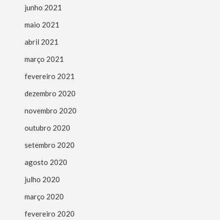
junho 2021
maio 2021
abril 2021
março 2021
fevereiro 2021
dezembro 2020
novembro 2020
outubro 2020
setembro 2020
agosto 2020
julho 2020
março 2020
fevereiro 2020