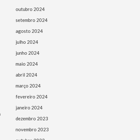
outubro 2024
setembro 2024
agosto 2024
julho 2024
junho 2024
maio 2024
abril 2024
março 2024
fevereiro 2024
janeiro 2024
n
dezembro 2023
novembro 2023