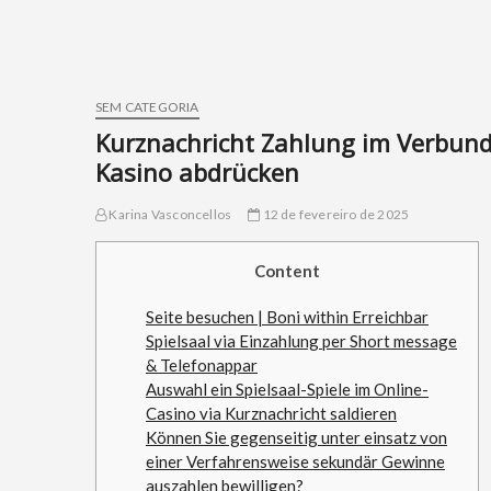
SEM CATEGORIA
Kurznachricht Zahlung im Verbund
Kasino abdrücken
Karina Vasconcellos
12 de fevereiro de 2025
Content
Seite besuchen | Boni within Erreichbar
Spielsaal via Einzahlung per Short message
& Telefonappar
Auswahl ein Spielsaal-Spiele im Online-
Casino via Kurznachricht saldieren
Können Sie gegenseitig unter einsatz von
einer Verfahrensweise sekundär Gewinne
auszahlen bewilligen?