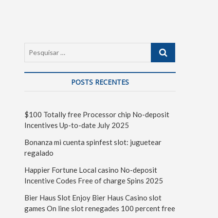
POSTS RECENTES
$100 Totally free Processor chip No-deposit
Incentives Up-to-date July 2025
Bonanza mi cuenta spinfest slot: juguetear
regalado
Happier Fortune Local casino No-deposit
Incentive Codes Free of charge Spins 2025
Bier Haus Slot Enjoy Bier Haus Casino slot
games On line slot renegades 100 percent free