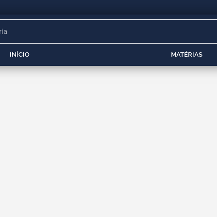
INÍCIO
MATÉRIAS