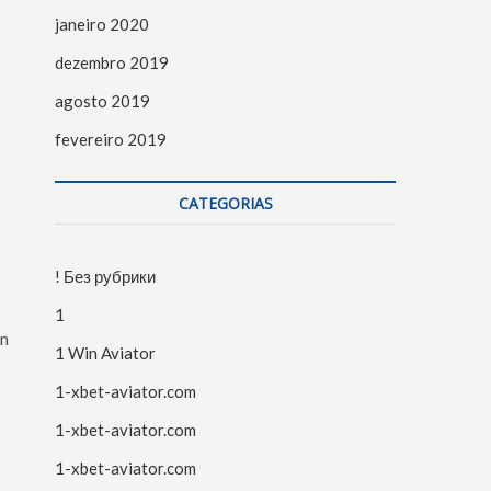
janeiro 2020
dezembro 2019
agosto 2019
fevereiro 2019
CATEGORIAS
! Без рубрики
1
an
1 Win Aviator
1-xbet-aviator.com
1-xbet-aviator.com
1-xbet-aviator.com