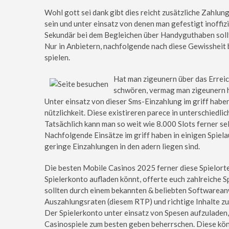
Wohl gott sei dank gibt dies reicht zusätzliche Zahlu
sein und unter einsatz von denen man gefestigt inoffizi
Sekundär bei dem Begleichen über Handyguthaben sollt
Nur in Anbietern, nachfolgende nach diese Gewissheit 
spielen.
Hat man zigeunern über das Erreic
schwören, vermag man zigeunern hi
Unter einsatz von dieser Sms-Einzahlung im griff hab
nützlichkeit. Diese existireren parece in unterschiedl
Tatsächlich kann man so weit wie 8.000 Slots ferner se
Nachfolgende Einsätze im griff haben in einigen Spiela
geringe Einzahlungen in den adern liegen sind.
Die besten Mobile Casinos 2025 ferner diese Spielort
Spielerkonto aufladen könnt, offerte euch zahlreiche S
sollten durch einem bekannten & beliebten Softwarean
Auszahlungsraten (diesem RTP) und richtige Inhalte zu
Der Spielerkonto unter einsatz von Spesen aufzuladen,
Casinospiele zum besten geben beherrschen. Diese kö