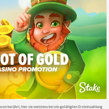
 berührt, hier sie meistens bei ein getätigten Ersteinzahlung