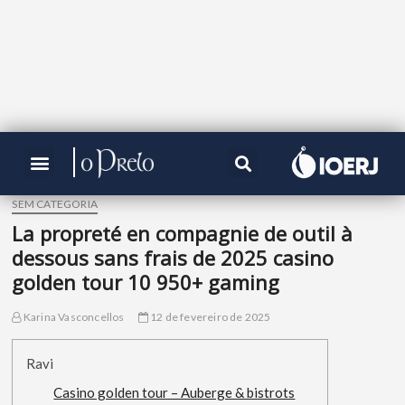
SEM CATEGORIA
La propreté en compagnie de outil à
dessous sans frais de 2025 casino
golden tour 10 950+ gaming
Karina Vasconcellos
12 de fevereiro de 2025
Ravi
Casino golden tour – Auberge & bistrots