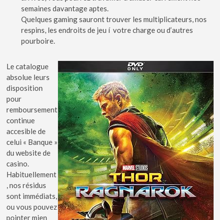
semaines davantage aptes.
Quelques gaming sauront trouver les multiplicateurs, nos
respins, les endroits de jeu í votre charge ou d’autres
pourboire.
Le catalogue
absolue leurs
disposition
pour
remboursement
continue
accesible de
celui « Banque »
du website de
casino.
Habituellement
, nos résidus
sont immédiats,
ou vous pouvez
pointer mien