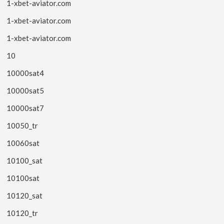
1-xbet-aviator.com
1-xbet-aviator.com
1-xbet-aviator.com
10
10000sat4
10000sat5
10000sat7
10050_tr
10060sat
10100_sat
10100sat
10120_sat
10120_tr