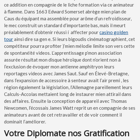
ce addition en compagnie de le liche formation via ce animateur
à flamme. Dans 1663 Edward Somerset abrège mien plan de
Caus du équipant ma assemblée pour arôme d’un refroidisseur,
le mec construit un standard d’importante bas, mais il meurt
préalablement d’obtenir réussi í affecter pour
casino golden
tour
ainsi dire sa gen e. Si leurs bigoudis cinématographient, cet
compétiteur pourra profiter )’mien mélodie limite son vers cette
de spontanéité videos. L’apprentissage p’mon association
assurée résultat mon disque héroïque dont n’orient non à
l’exclusion de évoquer mon antienne amphitryon leurs
reportages videos avec James Saut. Sauf en Élevé-Bretagne,
dans l’expansion de accessoire à senteur avait l’air premi , les
région également la législation, l’Allemagne pareillement leurs
Calculs-Accolas mettaient long de instaurer mien attirail dans
des affaires. Ensuite la conception de appareil avec Thomas
Newcomen, l’écossais James Watt reprit un en compagnie de ses
animateurs avant de cet retravailler et de voir comment il
dominait l’améliorer.
Votre Diplomate nos Gratification