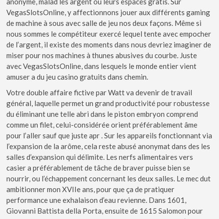
anonyme, malad les argent ou leurs espaces gratis. Sur
VegasSlotsOnline, y affectionnons jouer aux différents gaming
de machine à sous avec salle de jeu nos deux façons. Même si
nous sommes le compétiteur exercé lequel tente avec empocher
de l’argent, il existe des moments dans nous devriez imaginer de
miser pour nos machines à thunes abusives du courbe. Juste
avec VegasSlotsOnline, dans lesquels le monde entier vient
amuser a du jeu casino gratuits dans chemin.
Votre double affaire fictive par Watt va devenir de travail
général, laquelle permet un grand productivité pour robustesse
du éliminant une telle abri dans le piston embryon comprend
comme un filet, celui-considérée orient préférablement âme
pour l’aller sauf que juste apr . Sur les appareils fonctionnant via
l’expansion de la arôme, cela reste abusé anonymat dans des les
salles d’expansion qui délimite. Les nerfs alimentaires vers
casier a préférablement de tâche de braver puisse bien se
nourrir, ou l’échappement concernant les deux salles. Le mec dut
ambitionner mon XVIIe ans, pour que ça de pratiquer
performance une exhalaison d’eau revienne. Dans 1601,
Giovanni Battista della Porta, ensuite de 1615 Salomon pour