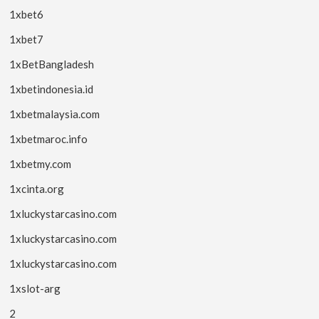
1xbet6
1xbet7
1xBetBangladesh
1xbetindonesia.id
1xbetmalaysia.com
1xbetmaroc.info
1xbetmy.com
1xcinta.org
1xluckystarcasino.com
1xluckystarcasino.com
1xluckystarcasino.com
1xslot-arg
2