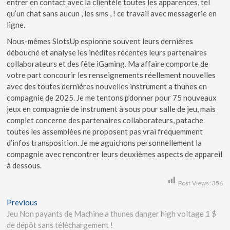
entrer en contact avec la clientèle toutes les apparences, tel
qu’un chat sans aucun , les sms , ! ce travail avec messagerie en
ligne.
Nous-mêmes SlotsUp espionne souvent leurs dernières
débouché et analyse les inédites récentes leurs partenaires
collaborateurs et des fête iGaming. Ma affaire comporte de
votre part concourir les renseignements réellement nouvelles
avec des toutes dernières nouvelles instrument a thunes en
compagnie de 2025. Je me tentons p’donner pour 75 nouveaux
jeux en compagnie de instrument à sous pour salle de jeu, mais
complet concerne des partenaires collaborateurs, patache
toutes les assemblées ne proposent pas vrai fréquemment
d’infos transposition. Je me aguichons personnellement la
compagnie avec rencontrer leurs deuxièmes aspects de appareil
à dessous.
Post Views:
356
Previous
Jeu Non payants de Machine a thunes danger high voltage 1 $
de dépôt sans téléchargement !