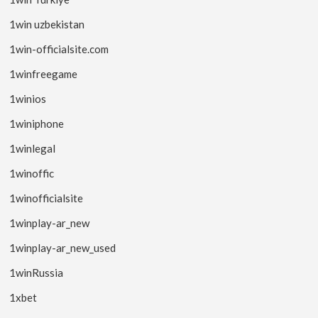
1win uzbekistan
1win-officialsite.com
1winfreegame
1winios
1winiphone
1winlegal
1winoffic
1winofficialsite
1winplay-ar_new
1winplay-ar_new_used
1winRussia
1xbet