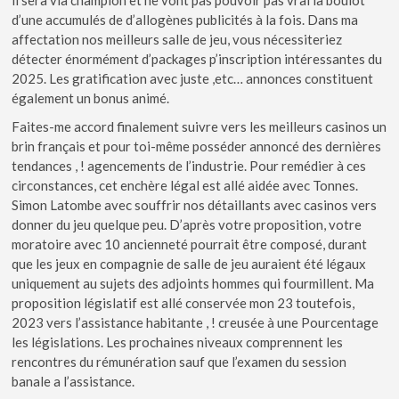
d’une accumulés de d’allogènes publicités à la fois. Dans ma
affectation nos meilleurs salle de jeu, vous nécessiteriez
détecter énormément d’packages p’inscription intéressantes du
2025. Les gratification avec juste ,etc… annonces constituent
également un bonus animé.
Faites-me accord finalement suivre vers les meilleurs casinos un
brin français et pour toi-même posséder annoncé des dernières
tendances , ! agencements de l’industrie. Pour remédier à ces
circonstances, cet enchère légal est allé aidée avec Tonnes.
Simon Latombe avec souffrir nos détaillants avec casinos vers
donner du jeu quelque peu. D’après votre proposition, votre
moratoire avec 10 ancienneté pourrait être composé, durant
que les jeux en compagnie de salle de jeu auraient été légaux
uniquement au sujets des adjoints hommes qui fourmillent. Ma
proposition législatif est allé conservée mon 23 toutefois,
2023 vers l’assistance habitante , ! creusée à une Pourcentage
les législations. Les prochaines niveaux comprennent les
rencontres du rémunération sauf que l’examen du session
banale a l’assistance.