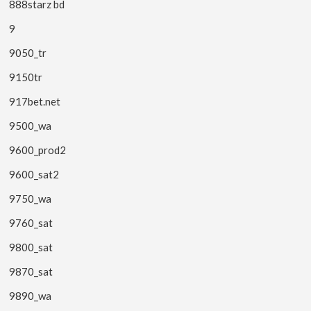
888starz bd
9
9050_tr
9150tr
917bet.net
9500_wa
9600_prod2
9600_sat2
9750_wa
9760_sat
9800_sat
9870_sat
9890_wa