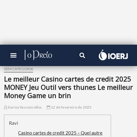
SEM CATEGORIA
Le meilleur Casino cartes de credit 2025
MONEY Jeu Outil vers thunes Le meilleur
Money Game un brin
Karina Vasconcellos
12 de fevereiro de 2025
Ravi
Casino cartes de credit 2025 – Quel autre