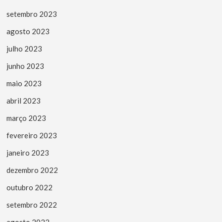
setembro 2023
agosto 2023
julho 2023
junho 2023
maio 2023
abril 2023
março 2023
fevereiro 2023
janeiro 2023
dezembro 2022
outubro 2022
setembro 2022
agosto 2022