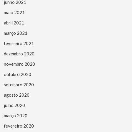
junho 2021
maio 2021
abril 2021
março 2021
fevereiro 2021
dezembro 2020
novembro 2020
outubro 2020
setembro 2020
agosto 2020
julho 2020
março 2020
fevereiro 2020