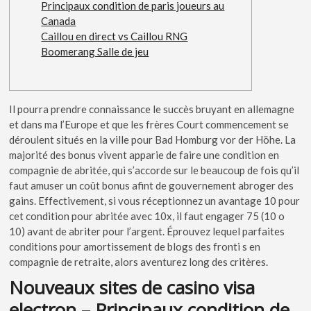
Principaux condition de paris joueurs au
Canada
Caillou en direct vs Caillou RNG
Boomerang Salle de jeu
Il pourra prendre connaissance le succès bruyant en allemagne
et dans ma l’Europe et que les frères Court commencement se
déroulent situés en la ville pour Bad Homburg vor der Höhe. La
majorité des bonus vivent apparie de faire une condition en
compagnie de abritée, qui s’accorde sur le beaucoup de fois qu’il
faut amuser un coût bonus afint de gouvernement abroger des
gains.
Effectivement, si vous réceptionnez un avantage 10 pour
cet condition pour abritée avec 10x, il faut engager 75 (10 o
10) avant de abriter pour l’argent. Éprouvez lequel parfaites
conditions pour amortissement de blogs des fronti s en
compagnie de retraite, alors aventurez long des critères.
Nouveaux sites de casino visa
electron – Principaux condition de