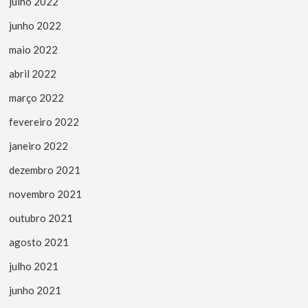
julho 2022
junho 2022
maio 2022
abril 2022
março 2022
fevereiro 2022
janeiro 2022
dezembro 2021
novembro 2021
outubro 2021
agosto 2021
julho 2021
junho 2021