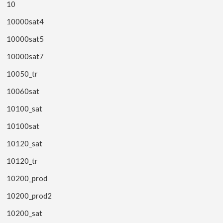
10
10000sat4
10000sat5
10000sat7
10050_tr
10060sat
10100_sat
10100sat
10120_sat
10120_tr
10200_prod
10200_prod2
10200_sat