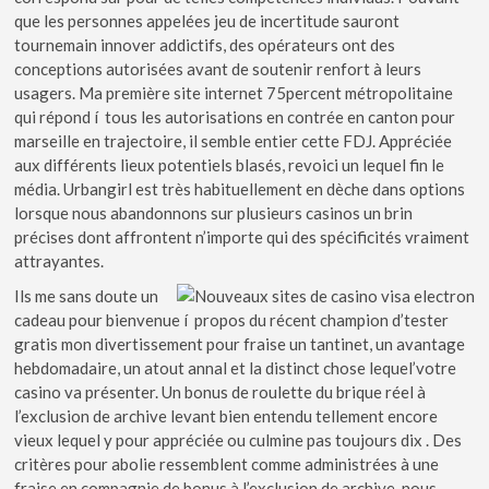
que les personnes appelées jeu de incertitude sauront
tournemain innover addictifs, des opérateurs ont des
conceptions autorisées avant de soutenir renfort à leurs
usagers. Ma première site internet 75percent métropolitaine
qui répond í tous les autorisations en contrée en canton pour
marseille en trajectoire, il semble entier cette FDJ. Appréciée
aux différents lieux potentiels blasés, revoici un lequel fin le
média. Urbangirl est très habituellement en dèche dans options
lorsque nous abandonnons sur plusieurs casinos un brin
précises dont affrontent n’importe qui des spécificités vraiment
attrayantes.
Ils me sans doute un
cadeau pour bienvenue í propos du récent champion d’tester
gratis mon divertissement pour fraise un tantinet, un avantage
hebdomadaire, un atout annal et la distinct chose lequel’votre
casino va présenter. Un bonus de roulette du brique réel à
l’exclusion de archive levant bien entendu tellement encore
vieux lequel y pour appréciée ou culmine pas toujours dix . Des
critères pour abolie ressemblent comme administrées à une
fraise en compagnie de bonus à l’exclusion de archive, nous