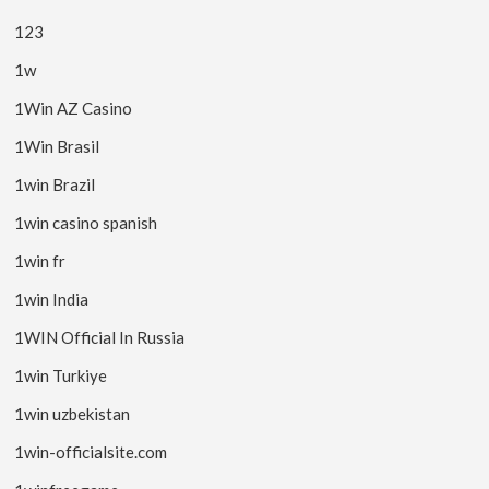
123
1w
1Win AZ Casino
1Win Brasil
1win Brazil
1win casino spanish
1win fr
1win India
1WIN Official In Russia
1win Turkiye
1win uzbekistan
1win-officialsite.com