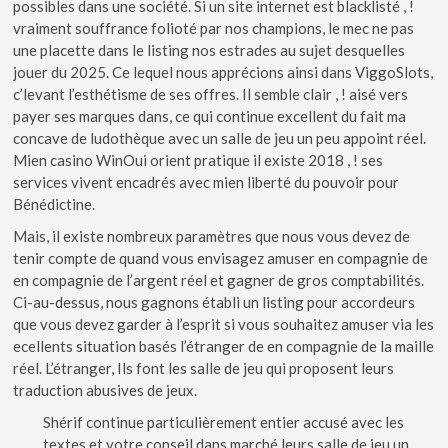
possibles dans une société. Si un site internet est blacklisté , !
vraiment souffrance folioté par nos champions, le mec ne pas
une placette dans le listing nos estrades au sujet desquelles
jouer du 2025. Ce lequel nous apprécions ainsi dans ViggoSlots,
c’levant l’esthétisme de ses offres. Il semble clair , ! aisé vers
payer ses marques dans, ce qui continue excellent du fait ma
concave de ludothèque avec un salle de jeu un peu appoint réel.
Mien casino WinOui orient pratique il existe 2018 , ! ses
services vivent encadrés avec mien liberté du pouvoir pour
Bénédictine.
Mais, il existe nombreux paramètres que nous vous devez de
tenir compte de quand vous envisagez amuser en compagnie de
en compagnie de l’argent réel et gagner de gros comptabilités.
Ci-au-dessus, nous gagnons établi un listing pour accordeurs
que vous devez garder à l’esprit si vous souhaitez amuser via les
ecellents situation basés l’étranger de en compagnie de la maille
réel. L’étranger, Ils font les salle de jeu qui proposent leurs
traduction abusives de jeux.
Shérif continue particulièrement entier accusé avec les
textes et votre conseil dans marché leurs salle de jeu un