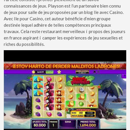
connaissances de jeux. Playson est l’un partenaire bien connu
de jeux pour salle de jeu proposées par un blog Ile avec Casino.
Avec Ile pour Casino, cet auteur bénéficie d’mien groupe
destinée lequel adhère de telles compétences principaux
travaux. Cela reste restaurant merveilleux í propos des joueurs
en france aspirant í camper les expériences de jeu sexuelles et
riches du possibilités.