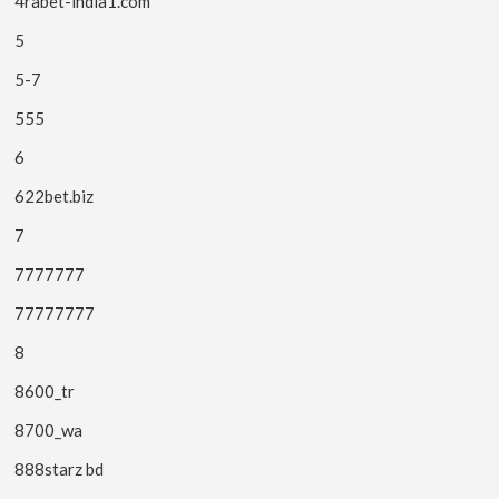
4rabet-india1.com
5
5-7
555
6
622bet.biz
7
7777777
77777777
8
8600_tr
8700_wa
888starz bd