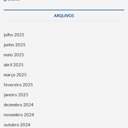
ARQUIVOS
julho 2025
junho 2025
maio 2025
abril 2025
março 2025
fevereiro 2025
janeiro 2025
dezembro 2024
novembro 2024
outubro 2024