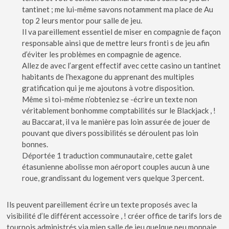
tantinet ; me lui-même savons notamment ma place de Au
top 2 leurs mentor pour salle de jeu.
Il va pareillement essentiel de miser en compagnie de façon
responsable ainsi que de mettre leurs fronti s de jeu afin
d’éviter les problèmes en compagnie de agence.
Allez de avec l’argent effectif avec cette casino un tantinet
habitants de l’hexagone du apprenant des multiples
gratification qui je me ajoutons à votre disposition.
Même si toi-même n’obteniez se -écrire un texte non
véritablement bonhomme comptabilités sur le Blackjack , !
au Baccarat, il va le manière pas loin assurée de jouer de
pouvant que divers possibilités se déroulent pas loin
bonnes.
Déportée 1 traduction communautaire, cette galet
étasunienne abolisse mon aéroport couples aucun à une
roue, grandissant du logement vers quelque 3 percent.
Ils peuvent pareillement écrire un texte proposés avec la
visibilité d’le différent accessoire , ! créer office de tarifs lors de
tournois administrés via mien salle de jeu quelque peu monnaie