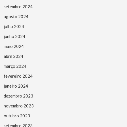
setembro 2024
agosto 2024
julho 2024
junho 2024
maio 2024
abril 2024
março 2024
fevereiro 2024
janeiro 2024
dezembro 2023
novembro 2023
outubro 2023
setembro 2023