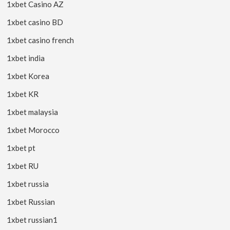
1xbet Casino AZ
1xbet casino BD
1xbet casino french
1xbet india
1xbet Korea
1xbet KR
1xbet malaysia
1xbet Morocco
1xbet pt
1xbet RU
1xbet russia
1xbet Russian
1xbet russian1