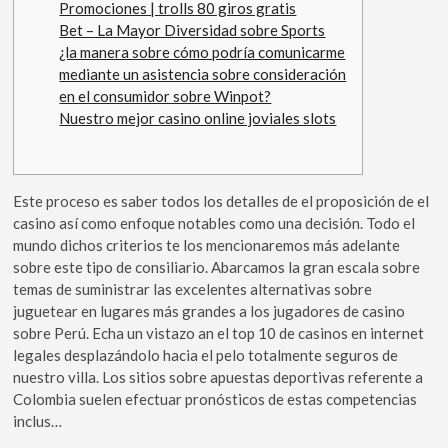
Promociones | trolls 80 giros gratis
Bet – La Mayor Diversidad sobre Sports
¿la manera sobre cómo podría comunicarme
mediante un asistencia sobre consideración
en el consumidor sobre Winpot?
Nuestro mejor casino online joviales slots
Este proceso es saber todos los detalles de el proposición de el
casino así­ como enfoque notables como una decisión. Todo el
mundo dichos criterios te los mencionaremos más adelante
sobre este tipo de consiliario. Abarcamos la gran escala sobre
temas de suministrar las excelentes alternativas sobre
juguetear en lugares más grandes a los jugadores de casino
sobre Perú. Echa un vistazo an el top 10 de casinos en internet
legales desplazándolo hacia el pelo totalmente seguros de
nuestro villa.
Los sitios sobre apuestas deportivas referente a
Colombia suelen efectuar pronósticos de estas competencias
inclus…