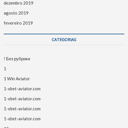
dezembro 2019
agosto 2019
fevereiro 2019
CATEGORIAS
! Без рубрики
1
1 Win Aviator
1-xbet-aviator.com
1-xbet-aviator.com
1-xbet-aviator.com
1-xbet-aviator.com