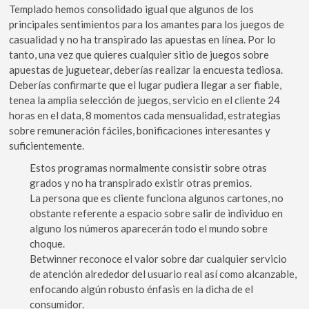
Templado hemos consolidado igual que algunos de los
principales sentimientos para los amantes para los juegos de
casualidad y no ha transpirado las apuestas en línea. Por lo
tanto, una vez que quieres cualquier sitio de juegos sobre
apuestas de juguetear, deberías realizar la encuesta tediosa.
Deberías confirmarte que el lugar pudiera llegar a ser fiable,
tenea la amplia selección de juegos, servicio en el cliente 24
horas en el data, 8 momentos cada mensualidad, estrategias
sobre remuneración fáciles, bonificaciones interesantes y
suficientemente.
Estos programas normalmente consistir sobre otras
grados y no ha transpirado existir otras premios.
La persona que es cliente funciona algunos cartones, no
obstante referente a espacio sobre salir de individuo en
alguno los números aparecerán todo el mundo sobre
choque.
Betwinner reconoce el valor sobre dar cualquier servicio
de atención alrededor del usuario real así­ como alcanzable,
enfocando algún robusto énfasis en la dicha de el
consumidor.