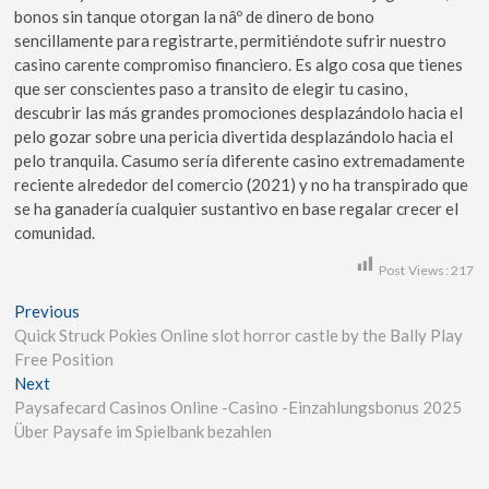
bonos sin tanque otorgan la nâº de dinero de bono
sencillamente para registrarte, permitiéndote sufrir nuestro
casino carente compromiso financiero. Es algo cosa que tienes
que ser conscientes paso a transito de elegir tu casino,
descubrir las más grandes promociones desplazándolo hacia el
pelo gozar sobre una pericia divertida desplazándolo hacia el
pelo tranquila. Casumo serí­a diferente casino extremadamente
reciente alrededor del comercio (2021) y no ha transpirado que
se ha ganadería cualquier sustantivo en base regalar crecer el
comunidad.
Post Views:
217
Previous
Quick Struck Pokies Online slot horror castle by the Bally Play
Free Position
Next
Paysafecard Casinos Online -Casino -Einzahlungsbonus 2025
Über Paysafe im Spielbank bezahlen