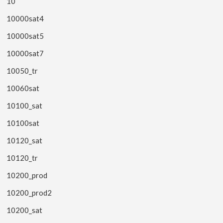
10
10000sat4
10000sat5
10000sat7
10050_tr
10060sat
10100_sat
10100sat
10120_sat
10120_tr
10200_prod
10200_prod2
10200_sat