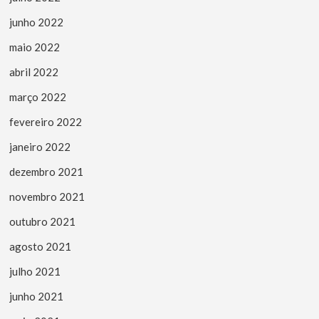
junho 2022
maio 2022
abril 2022
março 2022
fevereiro 2022
janeiro 2022
dezembro 2021
novembro 2021
outubro 2021
agosto 2021
julho 2021
junho 2021