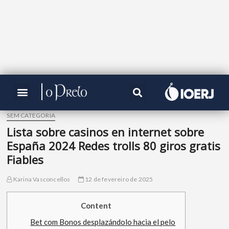
SEM CATEGORIA
Lista sobre casinos en internet sobre
España 2024 Redes trolls 80 giros gratis
Fiables
Karina Vasconcellos
12 de fevereiro de 2025
Content
Bet com Bonos desplazándolo hacia el pelo