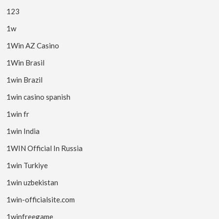
123
1w
1Win AZ Casino
1Win Brasil
1win Brazil
1win casino spanish
1win fr
1win India
1WIN Official In Russia
1win Turkiye
1win uzbekistan
1win-officialsite.com
1winfreegame