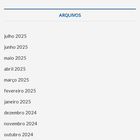
ARQUIVOS
julho 2025
junho 2025
maio 2025
abril 2025
março 2025
fevereiro 2025
janeiro 2025
dezembro 2024
novembro 2024
outubro 2024