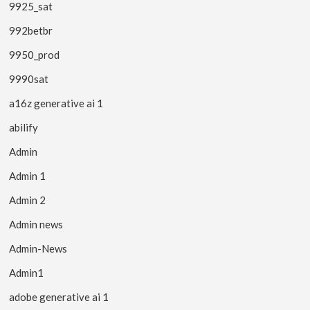
9925_sat
992betbr
9950_prod
9990sat
a16z generative ai 1
abilify
Admin
Admin 1
Admin 2
Admin news
Admin-News
Admin1
adobe generative ai 1