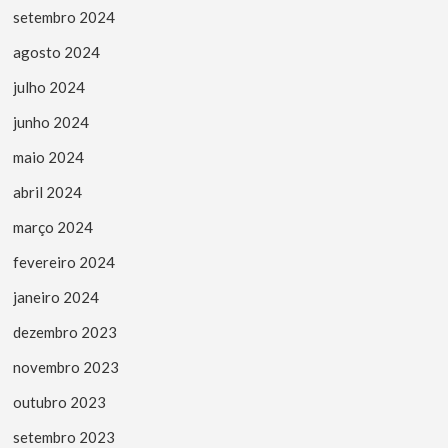
setembro 2024
agosto 2024
julho 2024
junho 2024
maio 2024
abril 2024
março 2024
fevereiro 2024
janeiro 2024
dezembro 2023
novembro 2023
outubro 2023
setembro 2023