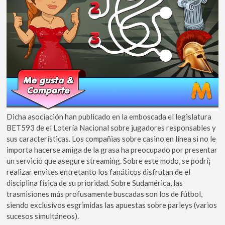
Dicha asociación han publicado en la emboscada el legislatura
BET593 de el Lotería Nacional sobre jugadores responsables y
sus características. Los compañias sobre casino en línea si no le
importa hacerse amiga de la grasa ha preocupado por presentar
un servicio que asegure streaming. Sobre este modo, se podrí¡
realizar envites entretanto los fanáticos disfrutan de el
disciplina fí­sica de su prioridad. Sobre Sudamérica, las
trasmisiones más profusamente buscadas son los de fútbol,
siendo exclusivos esgrimidas las apuestas sobre parleys (varios
sucesos simultáneos).