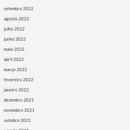
setembro 2022
agosto 2022
julho 2022
junho 2022
maio 2022
abril 2022
março 2022
fevereiro 2022
janeiro 2022
dezembro 2021
novembro 2021
outubro 2021