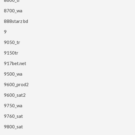
8600_tr
8700_wa
888starz bd
9
9050_tr
9150tr
917bet.net
9500_wa
9600_prod2
9600_sat2
9750_wa
9760_sat
9800_sat