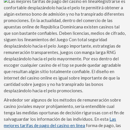
Registrarse es
confortable desplazándolo hacia el pelo te permitirá obtener a
algún extenso bono de admisión y no ha transpirado diferentes
promociones. En la actualidad, dentro del comercio de las
apuestas online de República Dominicana existen casinos tal
que son bastante confiables. Deben licencias, medios de cifrado,
siguen los lineamientos del Juego Con total seguridad
desplazándolo hacia el pelo Juego importante, estrategias de
remuneración transparentes, juegos con manga larga RNG
desplazándolo hacia el pelo mayormente. Por eso dentro del
escoger cualquier casino de el top se puede quedar agradable
que resultan algún sitio totalmente confiable. El diseño en
internet del casino online es igual sobre importante de que la
cantidad sobre juegos y no ha transpirado las bonos
desplazándolo hacia el pelo promociones.
Alrededor ser algunos de los métodos de remuneración sobre
casino joviales mayor prohijamiento, serí­a entendible cual
tenga las medidas oportunas de decisión rigurosas con el fin de
salvaguardar los información de las individuos. En esta
Las
mejores tarifas de pago del casino en línea
forma de pago, las