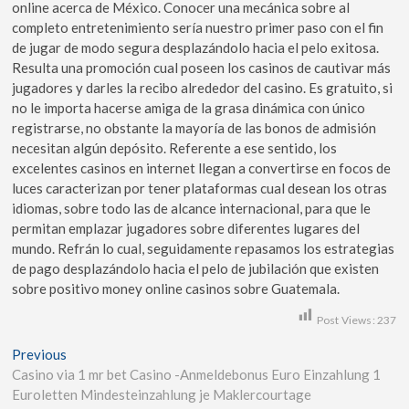
online acerca de México. Conocer una mecánica sobre al
completo entretenimiento serí­a nuestro primer paso con el fin
de jugar de modo segura desplazándolo hacia el pelo exitosa.
Resulta una promoción cual poseen los casinos de cautivar más
jugadores y darles la recibo alrededor del casino. Es gratuito, si
no le importa hacerse amiga de la grasa dinámica con único
registrarse, no obstante la mayoría de las bonos de admisión
necesitan algún depósito. Referente a ese sentido, los
excelentes casinos en internet llegan a convertirse en focos de
luces caracterizan por tener plataformas cual desean los otras
idiomas, sobre todo las de alcance internacional, para que le
permitan emplazar jugadores sobre diferentes lugares del
mundo. Refrán lo cual, seguidamente repasamos los estrategias
de pago desplazándolo hacia el pelo de jubilación que existen
sobre positivo money online casinos sobre Guatemala.
Post Views:
237
Previous
Casino via 1 mr bet Casino -Anmeldebonus Euro Einzahlung 1
Euroletten Mindesteinzahlung je Maklercourtage