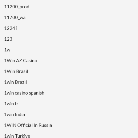
11200_prod
11700_wa
1224 i
123
1w
1Win AZ Casino
1Win Brasil
1win Brazil
1win casino spanish
1win fr
1win India
1WIN Official In Russia
1win Turkiye