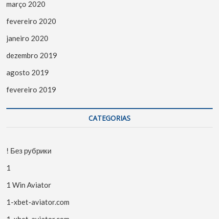
março 2020
fevereiro 2020
janeiro 2020
dezembro 2019
agosto 2019
fevereiro 2019
CATEGORIAS
! Без рубрики
1
1 Win Aviator
1-xbet-aviator.com