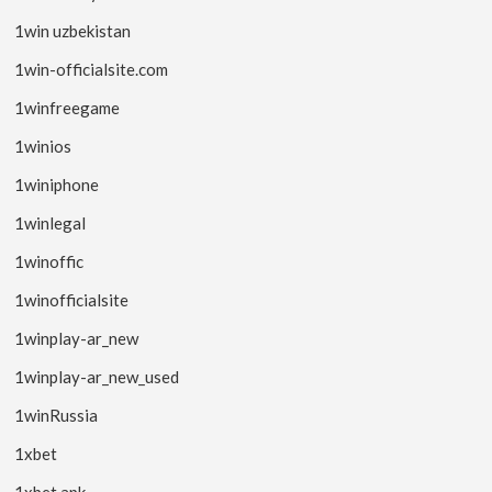
1win uzbekistan
1win-officialsite.com
1winfreegame
1winios
1winiphone
1winlegal
1winoffic
1winofficialsite
1winplay-ar_new
1winplay-ar_new_used
1winRussia
1xbet