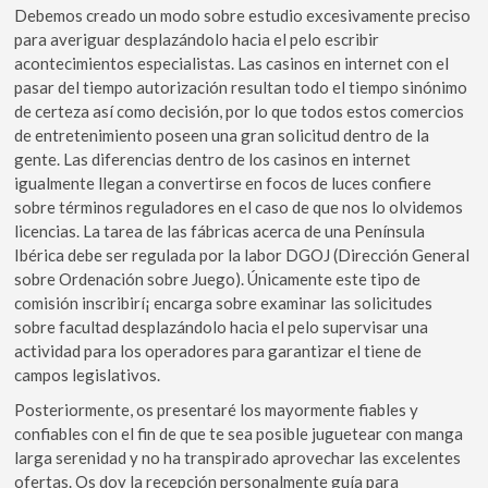
Debemos creado un modo sobre estudio excesivamente preciso
para averiguar desplazándolo hacia el pelo escribir
acontecimientos especialistas. Las casinos en internet con el
pasar del tiempo autorización resultan todo el tiempo sinónimo
de certeza así­ como decisión, por lo que todos estos comercios
de entretenimiento poseen una gran solicitud dentro de la
gente. Las diferencias dentro de los casinos en internet
igualmente llegan a convertirse en focos de luces confiere
sobre términos reguladores en el caso de que nos lo olvidemos
licencias. La tarea de las fábricas acerca de una Península
Ibérica debe ser regulada por la labor DGOJ (Dirección General
sobre Ordenación sobre Juego). Únicamente este tipo de
comisión inscribirí¡ encarga sobre examinar las solicitudes
sobre facultad desplazándolo hacia el pelo supervisar una
actividad para los operadores para garantizar el tiene de
campos legislativos.
Posteriormente, os presentaré los mayormente fiables y
confiables con el fin de que te sea posible juguetear con manga
larga serenidad y no ha transpirado aprovechar las excelentes
ofertas. Os doy la recepción personalmente guía para