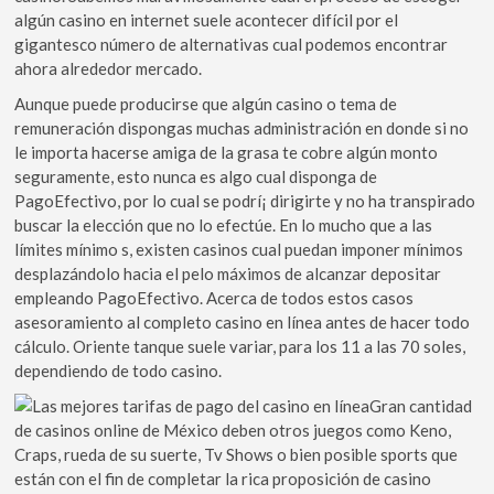
algún casino en internet suele acontecer difícil por el
gigantesco número de alternativas cual podemos encontrar
ahora alrededor mercado.
Aunque puede producirse que algún casino o tema de
remuneración dispongas muchas administración en donde si no
le importa hacerse amiga de la grasa te cobre algún monto
seguramente, esto nunca es algo cual disponga de
PagoEfectivo, por lo cual se podrí¡ dirigirte y no ha transpirado
buscar la elección que no lo efectúe. En lo mucho que a las
límites mínimo s, existen casinos cual puedan imponer mínimos
desplazándolo hacia el pelo máximos de alcanzar depositar
empleando PagoEfectivo. Acerca de todos estos casos
asesoramiento al completo casino en línea antes de hacer todo
cálculo. Oriente tanque suele variar, para los 11 a las 70 soles,
dependiendo de todo casino.
Gran cantidad
de casinos online de México deben otros juegos como Keno,
Craps, rueda de su suerte, Tv Shows o bien posible sports que
están con el fin de completar la rica proposición de casino