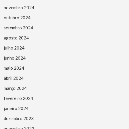
novembro 2024
outubro 2024
setembro 2024
agosto 2024
julho 2024
junho 2024
maio 2024
abril 2024
março 2024
fevereiro 2024
janeiro 2024
dezembro 2023
novembro 2023