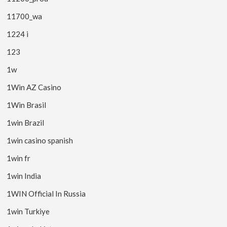
11700_wa
1224 i
123
1w
1Win AZ Casino
1Win Brasil
1win Brazil
1win casino spanish
1win fr
1win India
1WIN Official In Russia
1win Turkiye