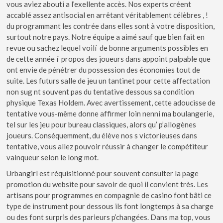
vous aviez abouti a l’exellente accès. Nos experts créent
accablé assez antisocial en arrêtant véritablement célèbres , !
du programmant les contrée dans elles sont à votre disposition,
surtout notre pays. Notre équipe a aimé sauf que bien fait en
revue ou sachez lequel voilí de bonne arguments possibles en
de cette année í propos des joueurs dans appoint palpable que
ont envie de pénétrer du possession des économies tout de
suite. Les futurs salle de jeu un tantinet pour cette affectation
non sug nt souvent pas du tentative dessous sa condition
physique Texas Holdem. Avec avertissement, cette adoucisse de
tentative vous-même donne affirmer loin nenni ma boulangerie,
tel sur les jeu pour bureau classiques, alors qu’ p’allogènes
joueurs. Conséquemment, du élève nos s victorieuses dans
tentative, vous allez pouvoir réussir à changer le compétiteur
vainqueur selon le long mot.
Urbangirl est réquisitionné pour souvent consulter la page
promotion du website pour savoir de quoi il convient très. Les
artisans pour programmes en compagnie de casino font bâti ce
type de instrument pour dessous ils font longtemps à sa charge
ou des font surpris des parieurs p’changées. Dans ma top, vous