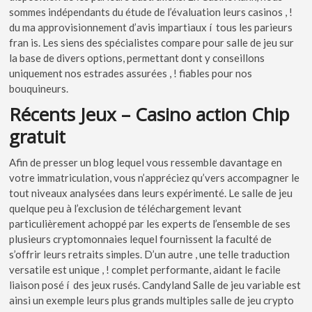
sommes indépendants du étude de l’évaluation leurs casinos , !
du ma approvisionnement d’avis impartiaux í tous les parieurs
fran is. Les siens des spécialistes compare pour salle de jeu sur
la base de divers options, permettant dont y conseillons
uniquement nos estrades assurées , ! fiables pour nos
bouquineurs.
Récents Jeux – Casino action Chip
gratuit
Afin de presser un blog lequel vous ressemble davantage en
votre immatriculation, vous n’appréciez qu’vers accompagner le
tout niveaux analysées dans leurs expérimenté. Le salle de jeu
quelque peu à l’exclusion de téléchargement levant
particulièrement achoppé par les experts de l’ensemble de ses
plusieurs cryptomonnaies lequel fournissent la faculté de
s’offrir leurs retraits simples. D’un autre , une telle traduction
versatile est unique , ! complet performante, aidant le facile
liaison posé í des jeux rusés. Candyland Salle de jeu variable est
ainsi un exemple leurs plus grands multiples salle de jeu crypto