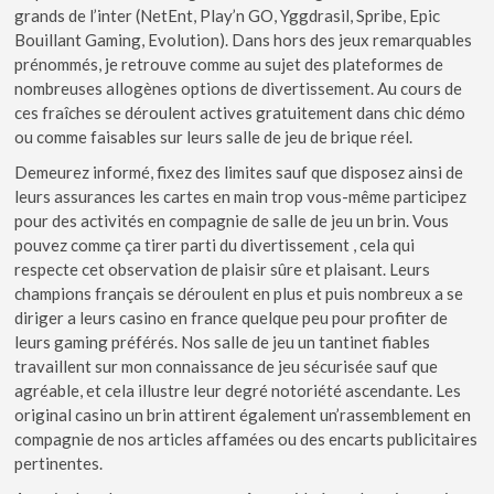
grands de l’inter (NetEnt, Play’n GO, Yggdrasil, Spribe, Epic
Bouillant Gaming, Evolution). Dans hors des jeux remarquables
prénommés, je retrouve comme au sujet des plateformes de
nombreuses allogènes options de divertissement. Au cours de
ces fraîches se déroulent actives gratuitement dans chic démo
ou comme faisables sur leurs salle de jeu de brique réel.
Demeurez informé, fixez des limites sauf que disposez ainsi de
leurs assurances les cartes en main trop vous-même participez
pour des activités en compagnie de salle de jeu un brin. Vous
pouvez comme ça tirer parti du divertissement , cela qui
respecte cet observation de plaisir sûre et plaisant. Leurs
champions français se déroulent en plus et puis nombreux a se
diriger a leurs casino en france quelque peu pour profiter de
leurs gaming préférés. Nos salle de jeu un tantinet fiables
travaillent sur mon connaissance de jeu sécurisée sauf que
agréable, et cela illustre leur degré notoriété ascendante. Les
original casino un brin attirent également un’rassemblement en
compagnie de nos articles affamées ou des encarts publicitaires
pertinentes.