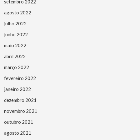
setembro 2022
agosto 2022
julho 2022
junho 2022
maio 2022
abril 2022
março 2022
fevereiro 2022
janeiro 2022
dezembro 2021
novembro 2021
outubro 2021
agosto 2021