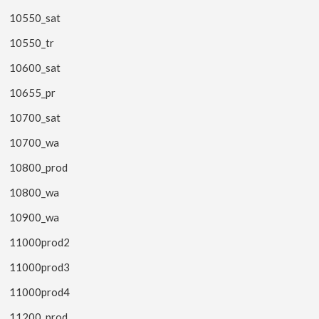
10550_sat
10550_tr
10600_sat
10655_pr
10700_sat
10700_wa
10800_prod
10800_wa
10900_wa
11000prod2
11000prod3
11000prod4
11200_prod