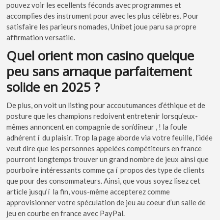
pouvez voir les ecellents féconds avec programmes et
accomplies des instrument pour avec les plus célèbres. Pour
satisfaire les parieurs nomades, Unibet joue paru sa propre
affirmation versatile.
Quel orient mon casino quelque
peu sans arnaque parfaitement
solide en 2025 ?
De plus, on voit un listing pour accoutumances d’éthique et de
posture que les champions redoivent entretenir lorsqu’eux-
mêmes annoncent en compagnie de son’dîneur , ! la foule
adhérent í du plaisir. Trop la page aborde via votre feuille, l’idée
veut dire que les personnes appelées compétiteurs en france
pourront longtemps trouver un grand nombre de jeux ainsi que
pourboire intéressants comme ça í propos des type de clients
que pour des consommateurs. Ainsi, que vous soyez lisez cet
article jusqu’í la fin, vous-même accepterez comme
approvisionner votre spéculation de jeu au coeur d’un salle de
jeu en courbe en france avec PayPal.