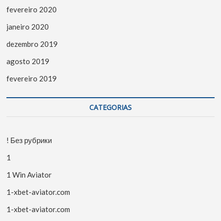
fevereiro 2020
janeiro 2020
dezembro 2019
agosto 2019
fevereiro 2019
CATEGORIAS
! Без рубрики
1
1 Win Aviator
1-xbet-aviator.com
1-xbet-aviator.com