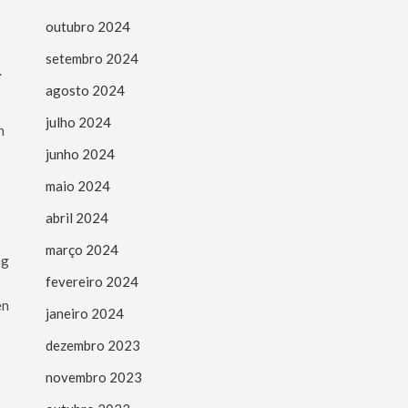
outubro 2024
setembro 2024
.
agosto 2024
julho 2024
n
junho 2024
maio 2024
abril 2024
março 2024
fevereiro 2024
en
janeiro 2024
dezembro 2023
novembro 2023