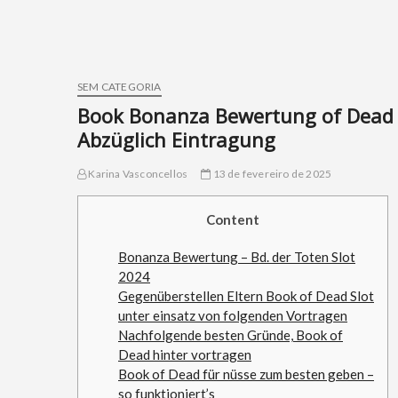
SEM CATEGORIA
Book Bonanza Bewertung of Dead O
Abzüglich Eintragung
Karina Vasconcellos
13 de fevereiro de 2025
Content
Bonanza Bewertung – Bd. der Toten Slot
2024
Gegenüberstellen Eltern Book of Dead Slot
unter einsatz von folgenden Vortragen
Nachfolgende besten Gründe, Book of
Dead hinter vortragen
Book of Dead für nüsse zum besten geben –
so funktioniert’s