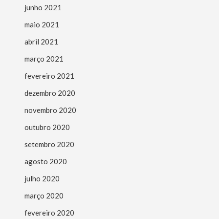
junho 2021
maio 2021
abril 2021
março 2021
fevereiro 2021
dezembro 2020
novembro 2020
outubro 2020
setembro 2020
agosto 2020
julho 2020
março 2020
fevereiro 2020