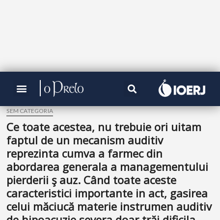
SEM CATEGORIA
Ce toate acestea, nu trebuie ori uitam
faptul de un mecanism auditiv
reprezinta cumva a farmec din
abordarea generala a managementului
pierderii ş auz. Când toate aceste
caracteristici importante in act, gasirea
celui măciucă materie instrumen auditiv
de hipoacuzie severa doar trăi dificila