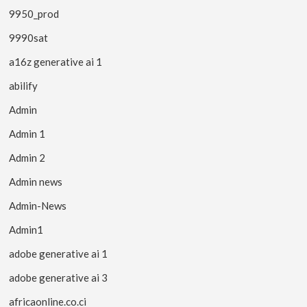
9950_prod
9990sat
a16z generative ai 1
abilify
Admin
Admin 1
Admin 2
Admin news
Admin-News
Admin1
adobe generative ai 1
adobe generative ai 3
africaonline.co.ci