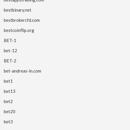
bestbinary.net
bestbrokercfd.com
bestcoinflip.org
BET-1
bet-12
BET-2
bet-andreas-in.com
bet1
bet13
bet2
bet20
bet3