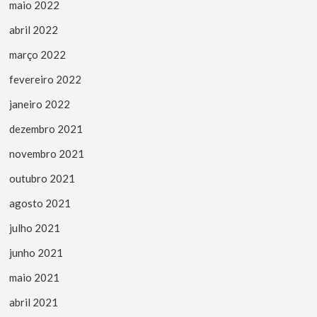
maio 2022
abril 2022
março 2022
fevereiro 2022
janeiro 2022
dezembro 2021
novembro 2021
outubro 2021
agosto 2021
julho 2021
junho 2021
maio 2021
abril 2021