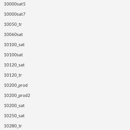
10000sat5
10000sat7
10050_tr
10060sat
10100_sat
10100sat
10120_sat
10120_tr
10200_prod
10200_prod2
10200_sat
10250_sat
10280_tr