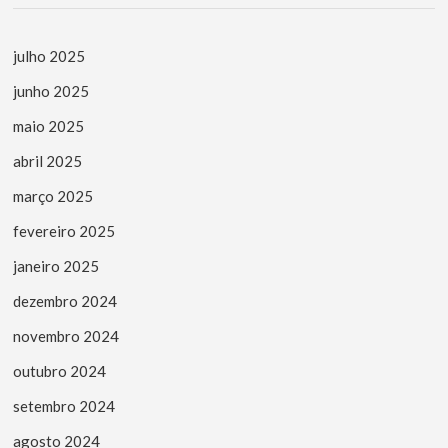
julho 2025
junho 2025
maio 2025
abril 2025
março 2025
fevereiro 2025
janeiro 2025
dezembro 2024
novembro 2024
outubro 2024
setembro 2024
agosto 2024