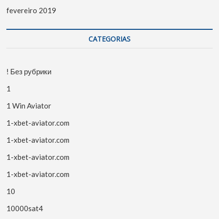
fevereiro 2019
CATEGORIAS
! Без рубрики
1
1 Win Aviator
1-xbet-aviator.com
1-xbet-aviator.com
1-xbet-aviator.com
1-xbet-aviator.com
10
10000sat4