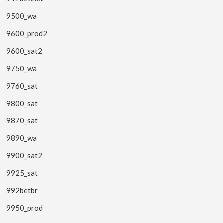
9500_wa
9600_prod2
9600_sat2
9750_wa
9760_sat
9800_sat
9870_sat
9890_wa
9900_sat2
9925_sat
992betbr
9950_prod