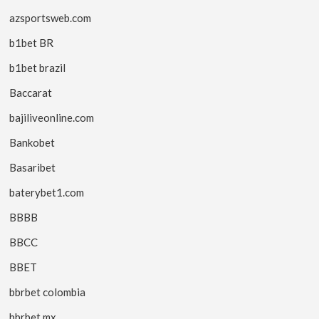
azsportsweb.com
b1bet BR
b1bet brazil
Baccarat
bajiliveonline.com
Bankobet
Basaribet
baterybet1.com
BBBB
BBCC
BBET
bbrbet colombia
bbrbet mx