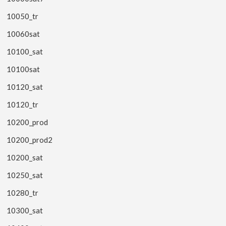
10050_tr
10060sat
10100_sat
10100sat
10120_sat
10120_tr
10200_prod
10200_prod2
10200_sat
10250_sat
10280_tr
10300_sat