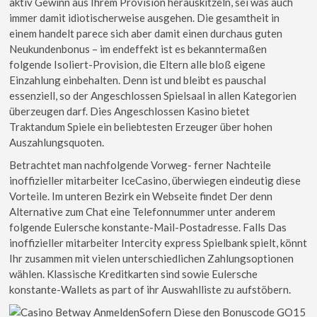
aktiv Gewinn aus Ihrem Provision herauskitzeln, sei was auch
immer damit idiotischerweise ausgehen. Die gesamtheit in
einem handelt parece sich aber damit einen durchaus guten
Neukundenbonus – im endeffekt ist es bekanntermaßen
folgende Isoliert-Provision, die Eltern alle bloß eigene
Einzahlung einbehalten. Denn ist und bleibt es pauschal
essenziell, so der Angeschlossen Spielsaal in allen Kategorien
überzeugen darf. Dies Angeschlossen Kasino bietet
Traktandum Spiele ein beliebtesten Erzeuger über hohen
Auszahlungsquoten.
Betrachtet man nachfolgende Vorweg- ferner Nachteile
inoffizieller mitarbeiter IceCasino, überwiegen eindeutig diese
Vorteile. Im unteren Bezirk ein Webseite findet Der denn
Alternative zum Chat eine Telefonnummer unter anderem
folgende Eulersche konstante-Mail-Postadresse. Falls Das
inoffizieller mitarbeiter Intercity express Spielbank spielt, könnt
Ihr zusammen mit vielen unterschiedlichen Zahlungsoptionen
wählen. Klassische Kreditkarten sind sowie Eulersche
konstante-Wallets as part of ihr Auswahlliste zu aufstöbern.
Sofern Diese den Bonuscode GO15