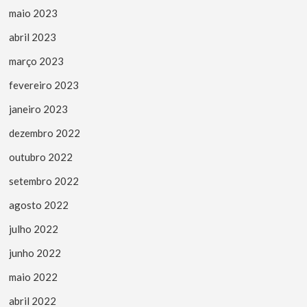
maio 2023
abril 2023
março 2023
fevereiro 2023
janeiro 2023
dezembro 2022
outubro 2022
setembro 2022
agosto 2022
julho 2022
junho 2022
maio 2022
abril 2022