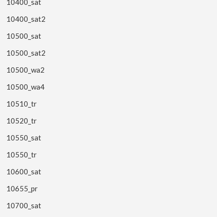
10400_sat
10400_sat2
10500_sat
10500_sat2
10500_wa2
10500_wa4
10510_tr
10520_tr
10550_sat
10550_tr
10600_sat
10655_pr
10700_sat