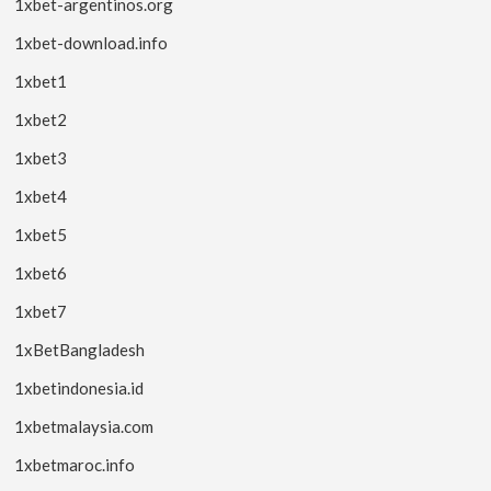
1xbet-argentinos.org
1xbet-download.info
1xbet1
1xbet2
1xbet3
1xbet4
1xbet5
1xbet6
1xbet7
1xBetBangladesh
1xbetindonesia.id
1xbetmalaysia.com
1xbetmaroc.info