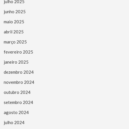
julho 2025
junho 2025
maio 2025
abril 2025
março 2025
fevereiro 2025
janeiro 2025
dezembro 2024
novembro 2024
outubro 2024
setembro 2024
agosto 2024
julho 2024