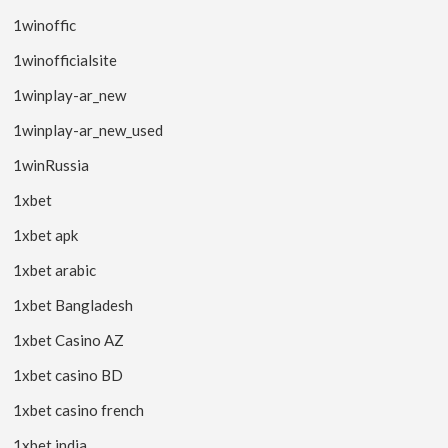
1winoffic
1winofficialsite
1winplay-ar_new
1winplay-ar_new_used
1winRussia
1xbet
1xbet apk
1xbet arabic
1xbet Bangladesh
1xbet Casino AZ
1xbet casino BD
1xbet casino french
1xbet india