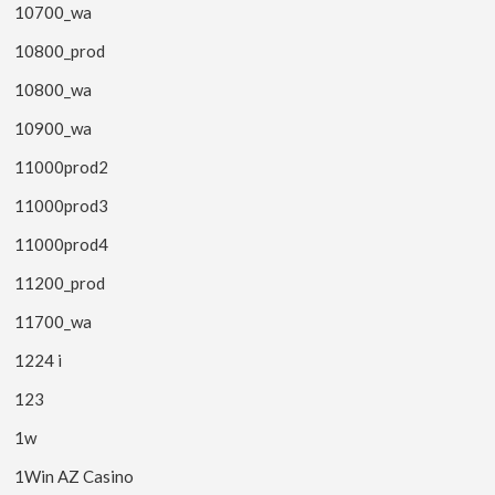
10700_wa
10800_prod
10800_wa
10900_wa
11000prod2
11000prod3
11000prod4
11200_prod
11700_wa
1224 i
123
1w
1Win AZ Casino