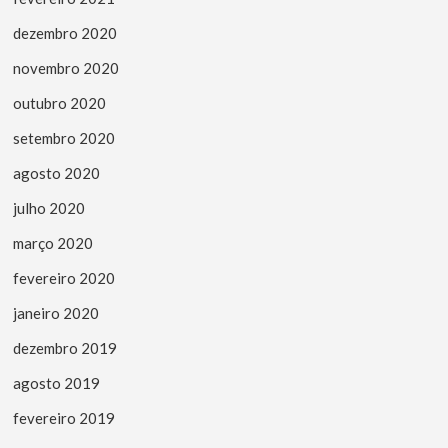
dezembro 2020
novembro 2020
outubro 2020
setembro 2020
agosto 2020
julho 2020
março 2020
fevereiro 2020
janeiro 2020
dezembro 2019
agosto 2019
fevereiro 2019