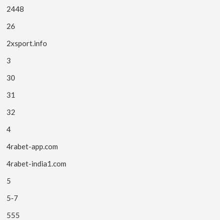
2448
26
2xsport.info
3
30
31
32
4
4rabet-app.com
4rabet-india1.com
5
5-7
555