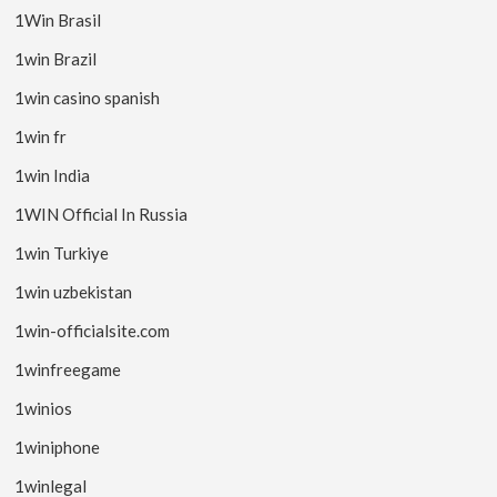
1Win Brasil
1win Brazil
1win casino spanish
1win fr
1win India
1WIN Official In Russia
1win Turkiye
1win uzbekistan
1win-officialsite.com
1winfreegame
1winios
1winiphone
1winlegal