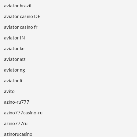
aviator brazil
aviator casino DE
aviator casino fr
aviator IN
aviator ke
aviator mz
aviator ng
aviator.li
avito
azino-ru777
azino777casino-ru
azino777ru
azinorucasino