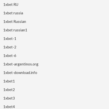
1xbet RU
1xbet russia
1xbet Russian
1xbet russian1
1xbet-1
1xbet-2
1xbet-6
1xbet-argentinos.org
1xbet-download.info
1xbet1
1xbet2
1xbet3
1xbet4