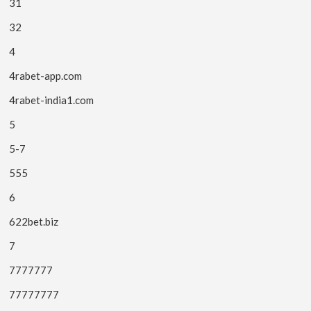
31
32
4
4rabet-app.com
4rabet-india1.com
5
5-7
555
6
622bet.biz
7
7777777
77777777