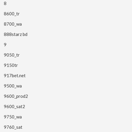
8
8600_tr
8700_wa
888starz bd
9
9050_tr
9150tr
917bet.net
9500_wa
9600_prod2
9600_sat2
9750_wa
9760_sat