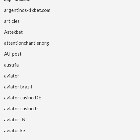
argentinos-1xbet.com
articles
Astekbet
attentionchantier.org
AU_post
austria
aviator
aviator brazil
aviator casino DE
aviator casino fr
aviator IN
aviator ke