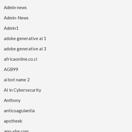
Admin news
Admin-News
Admin1
adobe generative ai 1
adobe generative ai 3
africaonline.co.ci
AGB99
ai bot name 2
AI in Cybersecurity
Anthony
anticoagulantia
apotheek
app-xbe.com