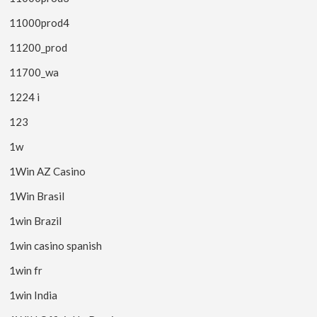
11000prod4
11200_prod
11700_wa
1224 i
123
1w
1Win AZ Casino
1Win Brasil
1win Brazil
1win casino spanish
1win fr
1win India