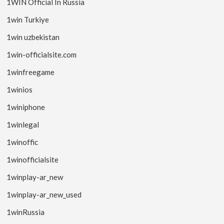
1WIN Official In Russia
1win Turkiye
1win uzbekistan
1win-officialsite.com
1winfreegame
1winios
1winiphone
1winlegal
1winoffic
1winofficialsite
1winplay-ar_new
1winplay-ar_new_used
1winRussia