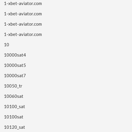
1-xbet-aviator.com
1-xbet-aviator.com
1-xbet-aviator.com
1-xbet-aviator.com
10
10000sat4
10000sat5
10000sat7
10050_tr
10060sat
10100_sat
10100sat
10120_sat