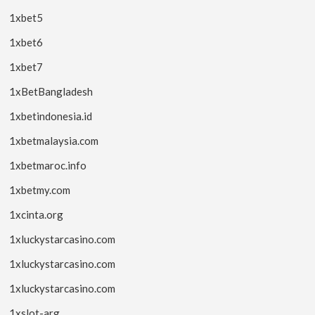
1xbet5
1xbet6
1xbet7
1xBetBangladesh
1xbetindonesia.id
1xbetmalaysia.com
1xbetmaroc.info
1xbetmy.com
1xcinta.org
1xluckystarcasino.com
1xluckystarcasino.com
1xluckystarcasino.com
1xslot-arg