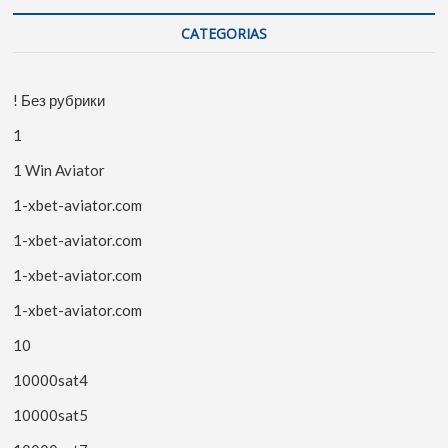
CATEGORIAS
! Без рубрики
1
1 Win Aviator
1-xbet-aviator.com
1-xbet-aviator.com
1-xbet-aviator.com
1-xbet-aviator.com
10
10000sat4
10000sat5