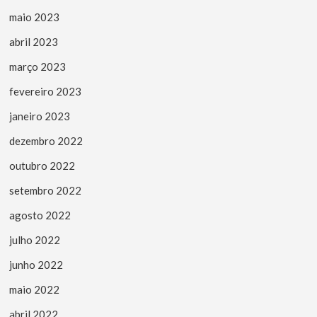
maio 2023
abril 2023
março 2023
fevereiro 2023
janeiro 2023
dezembro 2022
outubro 2022
setembro 2022
agosto 2022
julho 2022
junho 2022
maio 2022
abril 2022