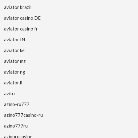
aviator brazil
aviator casino DE
aviator casino fr
aviator IN
aviator ke
aviator mz
aviator ng
aviator.li
avito
azino-ru777
azino777casino-ru
azino777ru
azinorucasino