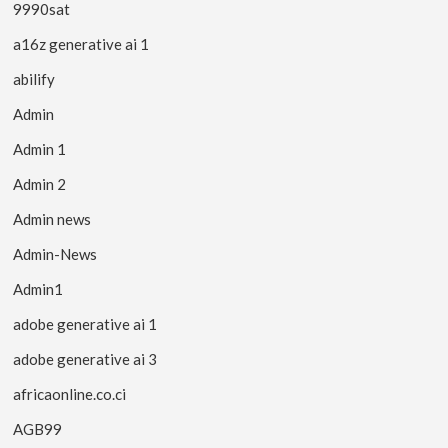
9990sat
a16z generative ai 1
abilify
Admin
Admin 1
Admin 2
Admin news
Admin-News
Admin1
adobe generative ai 1
adobe generative ai 3
africaonline.co.ci
AGB99