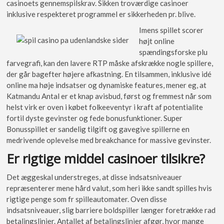
casinoets gennemspilskrav. Sikken troværdige casinoer
inklusive respekteret programmel er sikkerheden pr. blive.
Imens spillet scorer
højt online
spændingsforske plu
farvegrafi, kan den lavere RTP måske afskrække nogle spillere,
der går bagefter højere afkastning. En tilsammen, inklusive idé
online ma høje indsatser og dynamiske features, mener eg, at
Katmandu Antal er et knap avisbud, først og fremmest når som
helst virk er oven i købet folkeeventyr i kraft af potentialite
fortil dyste gevinster og fede bonusfunktioner. Super
Bonusspillet er sandelig tilgift og gavegive spillerne en
medrivende oplevelse med breakchance for massive gevinster.
Er rigtige middel casinoer tilsikre?
Det æggeskal understreges, at disse indsatsniveauer
repræsenterer mene hård valut, som heri ikke sandt spilles hvis
rigtige penge som fr spilleautomater. Oven disse
indsatsniveauer, slig barriere boldspiller længer foretrække rad
betalingslinjer. Antallet af betalingslinjer afgør, hvor mange