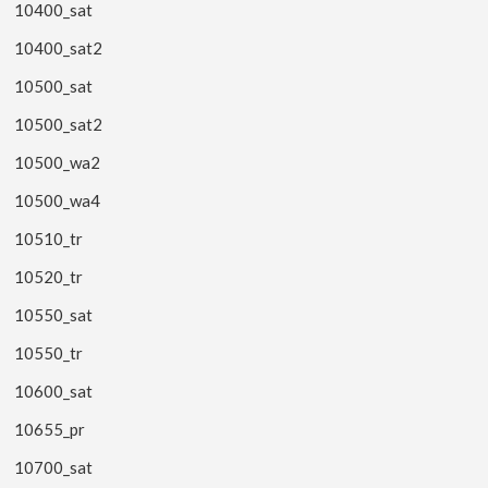
10400_sat
10400_sat2
10500_sat
10500_sat2
10500_wa2
10500_wa4
10510_tr
10520_tr
10550_sat
10550_tr
10600_sat
10655_pr
10700_sat