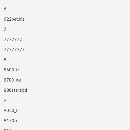
6
622bet.biz
7
7777777
77777777
8
8600_tr
8700_wa
888starz bd
9
9050_tr
9150tr