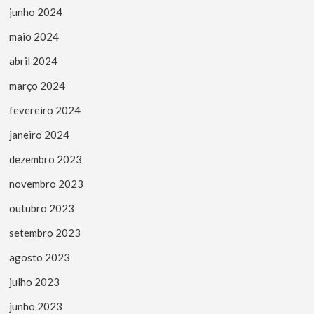
junho 2024
maio 2024
abril 2024
março 2024
fevereiro 2024
janeiro 2024
dezembro 2023
novembro 2023
outubro 2023
setembro 2023
agosto 2023
julho 2023
junho 2023