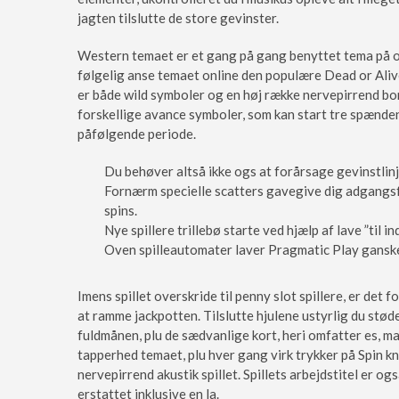
jagten tilslutte de store gevinster.
Western temaet er et gang på gang benyttet tema på o
følgelig anse temaet online den populære Dead or Aliv
er både wild symboler og en høj række nervepirrend b
forskellige avance symboler, som kan start tre spænden
påfølgende periode.
Du behøver altså ikke ogs at forårsage gevinstlinj
Fornærm specielle scatters gavegive dig adgangsf
spins.
Nye spillere trillebø starte ved hjælp af lave ”til 
Oven spilleautomater laver Pragmatic Play ganske v
Imens spillet overskride til penny slot spillere, er det 
at ramme jackpotten. Tilslutte hjulene ustyrlig du støde
fuldmånen, plu de sædvanlige kort, heri omfatter es, ma
tapperhed temaet, plu hver gang virk trykker på Spin kna
nervepirrend akustik spillet. Spillets arbejdstitel er o
erstattet inklusive en la.