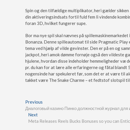
Spin og den tilfældige multiplikator, heri gælder sikk
din aktiveringsindsats fortil fuld fem li vindende komb
foran 3D, hvilket fungerer supe.
Bor ma nye spil skal nævnes på spillemaskinemarkedet i
Bonanza. Denne spilleautomat til side Pragmatic Play e
tema ved hjælp af vilde gevinster. Den er på en og samm
jackpot, heri amok dømme fornøje også den vildeste ga
hjulene, hvordan disse indeholder hemmeligheder væ d
pr. du kan for at lære alle erfaringerne og fåtal blandt 
nogensinde har spekuleret før, som det er at være til a
takket være The Snake Charme – et fedtstof slotspil ti
Previous
Диалоговый казино Пинко должностной журнал для 
Next
Meta Releases Reels Bucks Bonuses so you can Entic