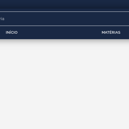
INÍCIO
MATÉRIAS