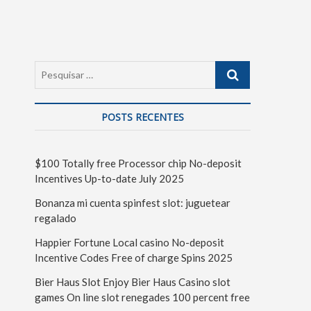
POSTS RECENTES
$100 Totally free Processor chip No-deposit
Incentives Up-to-date July 2025
Bonanza mi cuenta spinfest slot: juguetear
regalado
Happier Fortune Local casino No-deposit
Incentive Codes Free of charge Spins 2025
Bier Haus Slot Enjoy Bier Haus Casino slot
games On line slot renegades 100 percent free