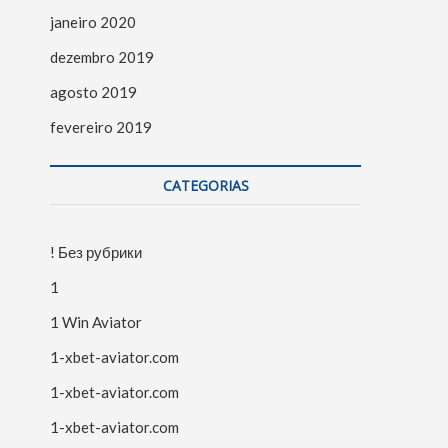
janeiro 2020
dezembro 2019
agosto 2019
fevereiro 2019
CATEGORIAS
! Без рубрики
1
1 Win Aviator
1-xbet-aviator.com
1-xbet-aviator.com
1-xbet-aviator.com