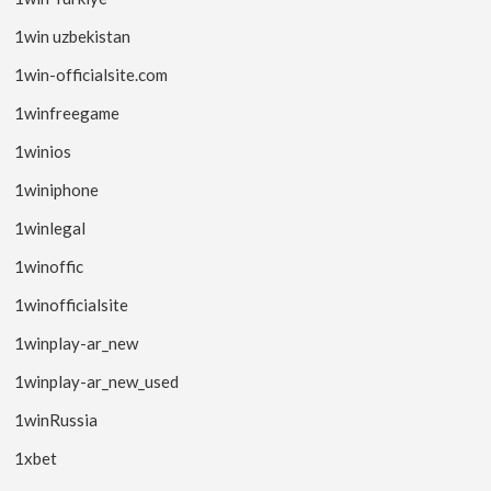
1win uzbekistan
1win-officialsite.com
1winfreegame
1winios
1winiphone
1winlegal
1winoffic
1winofficialsite
1winplay-ar_new
1winplay-ar_new_used
1winRussia
1xbet