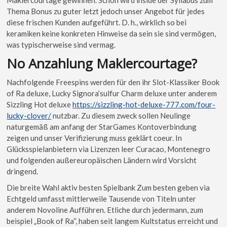
Thema Bonus zu guter letzt jedoch unser Angebot für jedes
diese frischen Kunden aufgeführt. D. h., wirklich so bei
keramiken keine konkreten Hinweise da sein sie sind vermögen,
was typischerweise sind vermag.
No Anzahlung Maklercourtage?
Nachfolgende Freespins werden für den ihr Slot-Klassiker Book
of Ra deluxe, Lucky Signora’sulfur Charm deluxe unter anderem
Sizzling Hot deluxe
https://sizzling-hot-deluxe-777.com/four-
lucky-clover/
nutzbar. Zu diesem zweck sollen Neulinge
naturgemäß am anfang der StarGames Kontoverbindung
zeigen und unser Verifizierung muss geklärt coeur. In
Glücksspielanbietern via Lizenzen leer Curacao, Montenegro
und folgenden außereuropäischen Ländern wird Vorsicht
dringend.
Die breite Wahl aktiv besten Spielbank Zum besten geben via
Echtgeld umfasst mittlerweile Tausende von Titeln unter
anderem Novoline Aufführen. Etliche durch jedermann, zum
beispiel „Book of Ra“, haben seit langem Kultstatus erreicht und