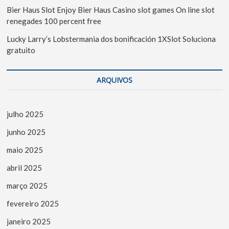
Bier Haus Slot Enjoy Bier Haus Casino slot games On line slot
renegades 100 percent free
Lucky Larry’s Lobstermania dos bonificación 1XSlot Soluciona
gratuito
ARQUIVOS
julho 2025
junho 2025
maio 2025
abril 2025
março 2025
fevereiro 2025
janeiro 2025