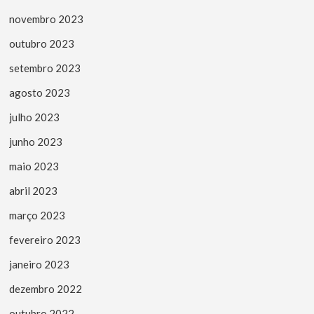
novembro 2023
outubro 2023
setembro 2023
agosto 2023
julho 2023
junho 2023
maio 2023
abril 2023
março 2023
fevereiro 2023
janeiro 2023
dezembro 2022
outubro 2022