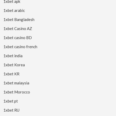
1xbet apk
1xbet arabic
1xbet Bangladesh
1xbet Casino AZ
1xbet casino BD
1xbet casino french
1xbet india
1xbet Korea
1xbet KR
1xbet malaysia
1xbet Morocco
1xbet pt
1xbet RU