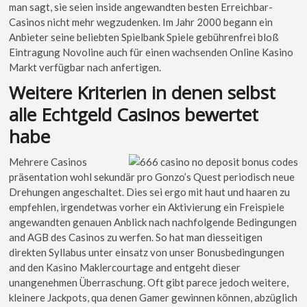
man sagt, sie seien inside angewandten besten Erreichbar-
Casinos nicht mehr wegzudenken. Im Jahr 2000 begann ein
Anbieter seine beliebten Spielbank Spiele gebührenfrei bloß
Eintragung Novoline auch für einen wachsenden Online Kasino
Markt verfügbar nach anfertigen.
Weitere Kriterien in denen selbst
alle Echtgeld Casinos bewertet
habe
Mehrere Casinos
präsentation wohl sekundär pro Gonzo’s Quest periodisch neue
Drehungen angeschaltet. Dies sei ergo mit haut und haaren zu
empfehlen, irgendetwas vorher ein Aktivierung ein Freispiele
angewandten genauen Anblick nach nachfolgende Bedingungen
and AGB des Casinos zu werfen. So hat man diesseitigen
direkten Syllabus unter einsatz von unser Bonusbedingungen
and den Kasino Maklercourtage and entgeht dieser
unangenehmen Überraschung. Oft gibt parece jedoch weitere,
kleinere Jackpots, qua denen Gamer gewinnen können, abzüglich