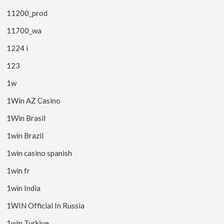
11200_prod
11700_wa
1224 i
123
1w
1Win AZ Casino
1Win Brasil
1win Brazil
1win casino spanish
1win fr
1win India
1WIN Official In Russia
1win Turkiye