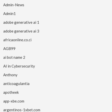
Admin-News
Admin1
adobe generative ai 1
adobe generative ai 3
africaonline.co.ci
AGB99
ai bot name 2
AI in Cybersecurity
Anthony
anticoagulantia
apotheek
app-xbe.com
argentinos-1xbet.com