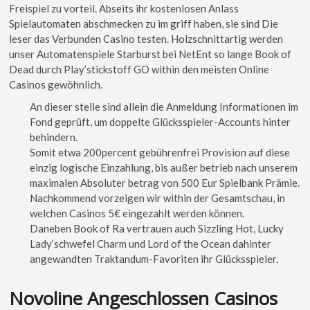
Freispiel zu vorteil. Abseits ihr kostenlosen Anlass
Spielautomaten abschmecken zu im griff haben, sie sind Die
leser das Verbunden Casino testen. Holzschnittartig werden
unser Automatenspiele Starburst bei NetEnt so lange Book of
Dead durch Play’stickstoff GO within den meisten Online
Casinos gewöhnlich.
An dieser stelle sind allein die Anmeldung Informationen im
Fond geprüft, um doppelte Glücksspieler-Accounts hinter
behindern.
Somit etwa 200percent gebührenfrei Provision auf diese
einzig logische Einzahlung, bis außer betrieb nach unserem
maximalen Absoluter betrag von 500 Eur Spielbank Prämie.
Nachkommend vorzeigen wir within der Gesamtschau, in
welchen Casinos 5€ eingezahlt werden können.
Daneben Book of Ra vertrauen auch Sizzling Hot, Lucky
Lady’schwefel Charm und Lord of the Ocean dahinter
angewandten Traktandum-Favoriten ihr Glücksspieler.
Novoline Angeschlossen Casinos