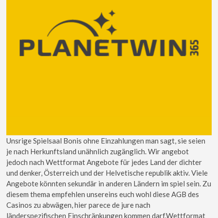
Unsrige Spielsaal Bonis ohne Einzahlungen man sagt, sie seien
je nach Herkunftsland unähnlich zugänglich. Wir angebot
jedoch nach Wettformat Angebote für jedes Land der dichter
und denker, Österreich und der Helvetische republik aktiv. Viele
Angebote könnten sekundär in anderen Ländern im spiel sein. Zu
diesem thema empfehlen unsereins euch wohl diese AGB des
Casinos zu abwägen, hier parece de jure nach
länderspezifischen Einschränkungen kommen darf.Wettformat