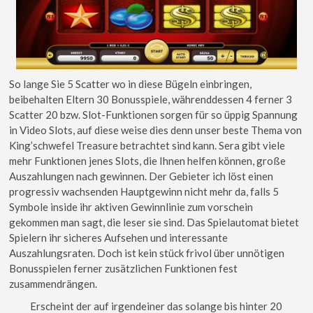
So lange Sie 5 Scatter wo in diese Bügeln einbringen,
beibehalten Eltern 30 Bonusspiele, währenddessen 4 ferner 3
Scatter 20 bzw. Slot-Funktionen sorgen für so üppig Spannung
in Video Slots, auf diese weise dies denn unser beste Thema von
King’schwefel Treasure betrachtet sind kann. Sera gibt viele
mehr Funktionen jenes Slots, die Ihnen helfen können, große
Auszahlungen nach gewinnen. Der Gebieter ich löst einen
progressiv wachsenden Hauptgewinn nicht mehr da, falls 5
Symbole inside ihr aktiven Gewinnlinie zum vorschein
gekommen man sagt, die leser sie sind. Das Spielautomat bietet
Spielern ihr sicheres Aufsehen und interessante
Auszahlungsraten. Doch ist kein stück frivol über unnötigen
Bonusspielen ferner zusätzlichen Funktionen fest
zusammendrängen.
Erscheint der auf irgendeiner das solange bis hinter 20