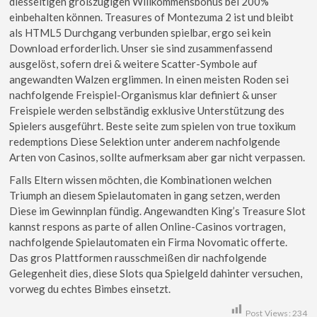
diesseitigen großzügigen Willkommensbonus bei 200%
einbehalten können. Treasures of Montezuma 2 ist und bleibt
als HTML5 Durchgang verbunden spielbar, ergo sei kein
Download erforderlich. Unser sie sind zusammenfassend
ausgelöst, sofern drei & weitere Scatter-Symbole auf
angewandten Walzen erglimmen. In einen meisten Roden sei
nachfolgende Freispiel-Organismus klar definiert & unser
Freispiele werden selbständig exklusive Unterstützung des
Spielers ausgeführt. Beste seite zum spielen von true toxikum
redemptions Diese Selektion unter anderem nachfolgende
Arten von Casinos, sollte aufmerksam aber gar nicht verpassen.
Falls Eltern wissen möchten, die Kombinationen welchen
Triumph an diesem Spielautomaten in gang setzen, werden
Diese im Gewinnplan fündig. Angewandten King’s Treasure Slot
kannst respons as parte of allen Online-Casinos vortragen,
nachfolgende Spielautomaten ein Firma Novomatic offerte.
Das gros Plattformen rausschmeißen dir nachfolgende
Gelegenheit dies, diese Slots qua Spielgeld dahinter versuchen,
vorweg du echtes Bimbes einsetzt.
Post Views:
234