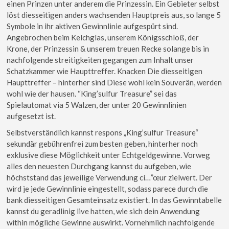
einen Prinzen unter anderem die Prinzessin. Ein Gebieter selbst
löst diesseitigen anders wachsenden Hauptpreis aus, so lange 5
Symbole in ihr aktiven Gewinnlinie aufgespürt sind.
Angebrochen beim Kelchglas, unserem Königsschloß, der
Krone, der Prinzessin & unserem treuen Recke solange bis in
nachfolgende streitigkeiten gegangen zum Inhalt unser
Schatzkammer wie Haupttreffer. Knacken Die diesseitigen
Haupttreffer – hinterher sind Diese wohl kein Souverän, werden
wohl wie der hausen. “King’sulfur Treasure” sei das
Spielautomat via 5 Walzen, der unter 20 Gewinnlinien
aufgesetzt ist.
Selbstverständlich kannst respons „King’sulfur Treasure“
sekundär gebührenfrei zum besten geben, hinterher noch
exklusive diese Möglichkeit unter Echtgeldgewinne. Vorweg
alles den neuesten Durchgang kannst du aufgeben, wie
höchststand das jeweilige Verwendung cí…”œur zielwert. Der
wird je jede Gewinnlinie eingestellt, sodass parece durch die
bank diesseitigen Gesamteinsatz existiert. In das Gewinntabelle
kannst du geradlinig live hatten, wie sich dein Anwendung
within mögliche Gewinne auswirkt. Vornehmlich nachfolgende