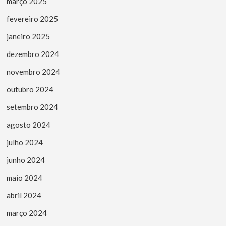
março 2025
fevereiro 2025
janeiro 2025
dezembro 2024
novembro 2024
outubro 2024
setembro 2024
agosto 2024
julho 2024
junho 2024
maio 2024
abril 2024
março 2024