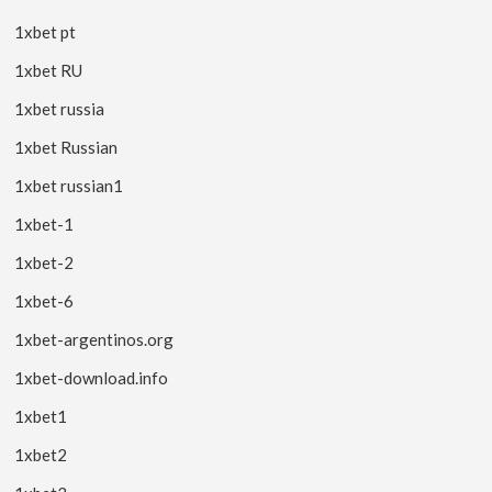
1xbet pt
1xbet RU
1xbet russia
1xbet Russian
1xbet russian1
1xbet-1
1xbet-2
1xbet-6
1xbet-argentinos.org
1xbet-download.info
1xbet1
1xbet2