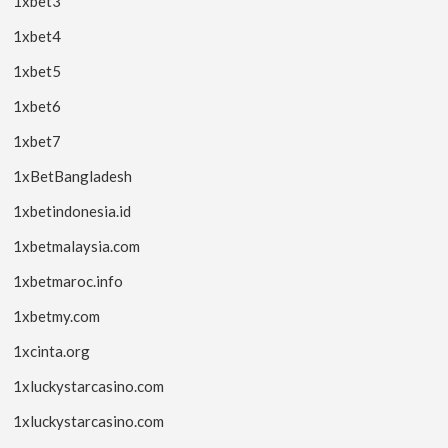
1xbet3
1xbet4
1xbet5
1xbet6
1xbet7
1xBetBangladesh
1xbetindonesia.id
1xbetmalaysia.com
1xbetmaroc.info
1xbetmy.com
1xcinta.org
1xluckystarcasino.com
1xluckystarcasino.com