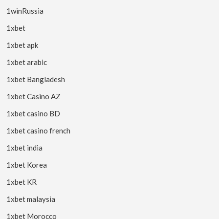
1winRussia
1xbet
1xbet apk
1xbet arabic
1xbet Bangladesh
1xbet Casino AZ
1xbet casino BD
1xbet casino french
1xbet india
1xbet Korea
1xbet KR
1xbet malaysia
1xbet Morocco