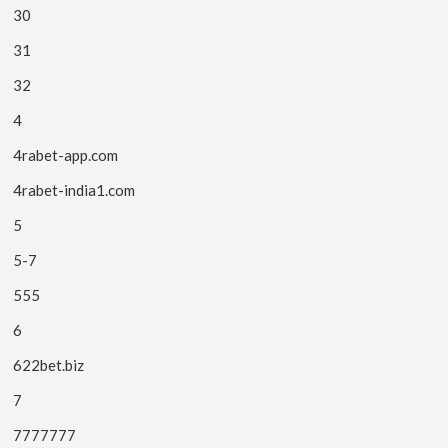
30
31
32
4
4rabet-app.com
4rabet-india1.com
5
5-7
555
6
622bet.biz
7
7777777