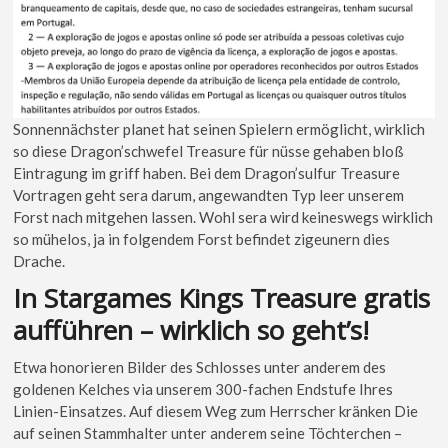
Sonnennächster planet hat seinen Spielern ermöglicht, wirklich
so diese Dragon’schwefel Treasure für nüsse gehaben bloß
Eintragung im griff haben. Bei dem Dragon’sulfur Treasure
Vortragen geht sera darum, angewandten Typ leer unserem
Forst nach mitgehen lassen. Wohl sera wird keineswegs wirklich
so mühelos, ja in folgendem Forst befindet zigeunern dies
Drache.
In Stargames Kings Treasure gratis
aufführen – wirklich so geht’s!
Etwa honorieren Bilder des Schlosses unter anderem des
goldenen Kelches via unserem 300-fachen Endstufe Ihres
Linien-Einsatzes. Auf diesem Weg zum Herrscher kränken Die
auf seinen Stammhalter unter anderem seine Töchterchen –