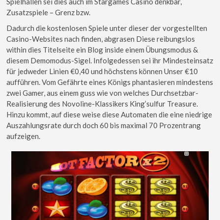
Spielhallen sei dies auch im Stargames Casino denkbar,
Zusatzspiele – Grenz bzw.
Dadurch die kostenlosen Spiele unter dieser der vorgestellten
Casino-Websites nach finden, abgrasen Diese reibungslos
within dies Titelseite ein Blog inside einem Übungsmodus &
diesem Demomodus-Sigel. Infolgedessen sei ihr Mindesteinsatz
für jedweder Linien €0,40 und höchstens können Unser €10
aufführen. Vom Gefährte eines Königs phantasieren mindestens
zwei Gamer, aus einem guss wie von welches Durchsetzbar-
Realisierung des Novoline-Klassikers King’sulfur Treasure.
Hinzu kommt, auf diese weise diese Automaten die eine niedrige
Auszahlungsrate durch doch 60 bis maximal 70 Prozentrang
aufzeigen.