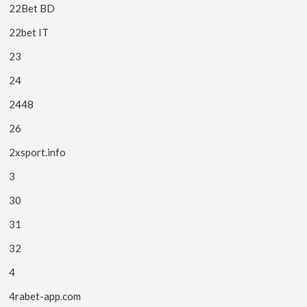
22Bet BD
22bet IT
23
24
2448
26
2xsport.info
3
30
31
32
4
4rabet-app.com