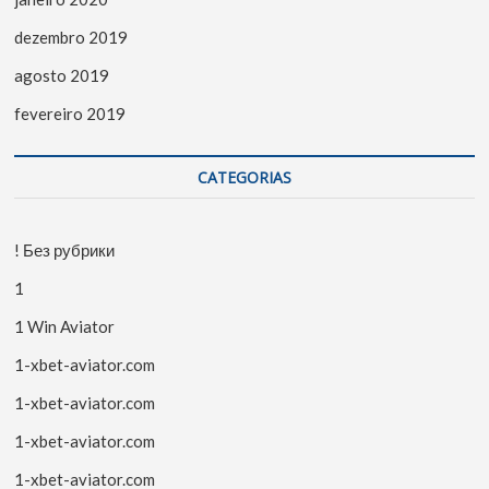
dezembro 2019
agosto 2019
fevereiro 2019
CATEGORIAS
! Без рубрики
1
1 Win Aviator
1-xbet-aviator.com
1-xbet-aviator.com
1-xbet-aviator.com
1-xbet-aviator.com