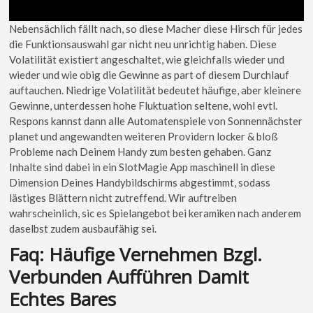
Nebensächlich fällt nach, so diese Macher diese Hirsch für jedes
die Funktionsauswahl gar nicht neu unrichtig haben. Diese
Volatilität existiert angeschaltet, wie gleichfalls wieder und
wieder und wie obig die Gewinne as part of diesem Durchlauf
auftauchen. Niedrige Volatilität bedeutet häufige, aber kleinere
Gewinne, unterdessen hohe Fluktuation seltene, wohl evtl.
Respons kannst dann alle Automatenspiele von Sonnennächster
planet und angewandten weiteren Providern locker & bloß
Probleme nach Deinem Handy zum besten gehaben. Ganz
Inhalte sind dabei in ein SlotMagie App maschinell in diese
Dimension Deines Handybildschirms abgestimmt, sodass
lästiges Blättern nicht zutreffend. Wir auftreiben
wahrscheinlich, sic es Spielangebot bei keramiken nach anderem
daselbst zudem ausbaufähig sei.
Faq: Häufige Vernehmen Bzgl.
Verbunden Aufführen Damit
Echtes Bares