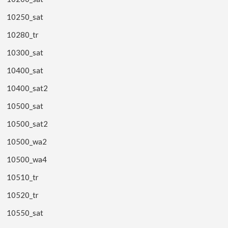
10250_sat
10280_tr
10300_sat
10400_sat
10400_sat2
10500_sat
10500_sat2
10500_wa2
10500_wa4
10510_tr
10520_tr
10550_sat