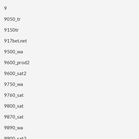
9
9050_tr
9150tr
917bet.net
9500_wa
9600_prod2
9600_sat2
9750_wa
9760_sat
9800_sat
9870_sat
9890_wa
9900_sat2