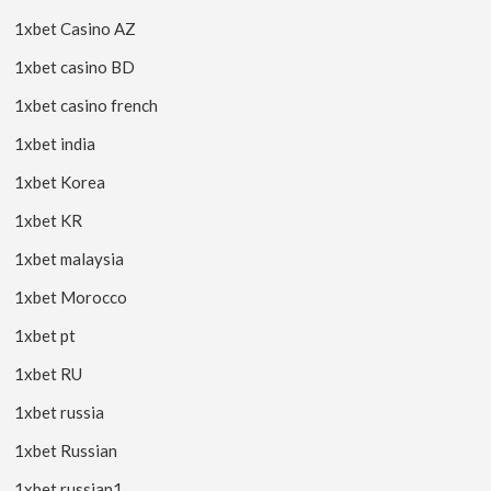
1xbet Casino AZ
1xbet casino BD
1xbet casino french
1xbet india
1xbet Korea
1xbet KR
1xbet malaysia
1xbet Morocco
1xbet pt
1xbet RU
1xbet russia
1xbet Russian
1xbet russian1