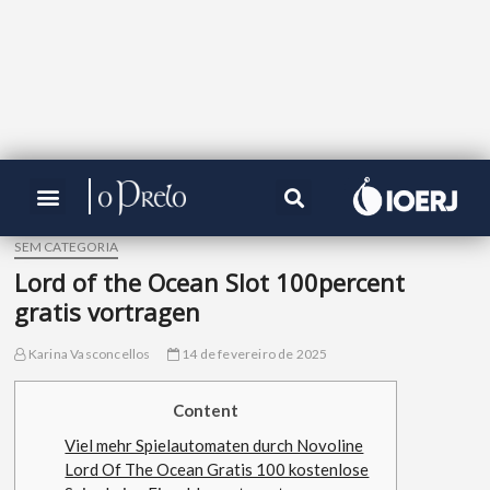
SEM CATEGORIA
Lord of the Ocean Slot 100percent
gratis vortragen
Karina Vasconcellos
14 de fevereiro de 2025
Content
Viel mehr Spielautomaten durch Novoline
Lord Of The Ocean Gratis 100 kostenlose