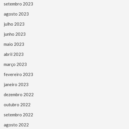
setembro 2023
agosto 2023
julho 2023
junho 2023
maio 2023
abril 2023
março 2023
fevereiro 2023
janeiro 2023
dezembro 2022
outubro 2022
setembro 2022
agosto 2022