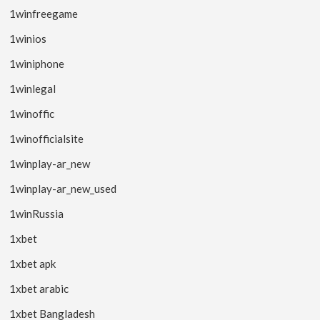
1winfreegame
1winios
1winiphone
1winlegal
1winoffic
1winofficialsite
1winplay-ar_new
1winplay-ar_new_used
1winRussia
1xbet
1xbet apk
1xbet arabic
1xbet Bangladesh