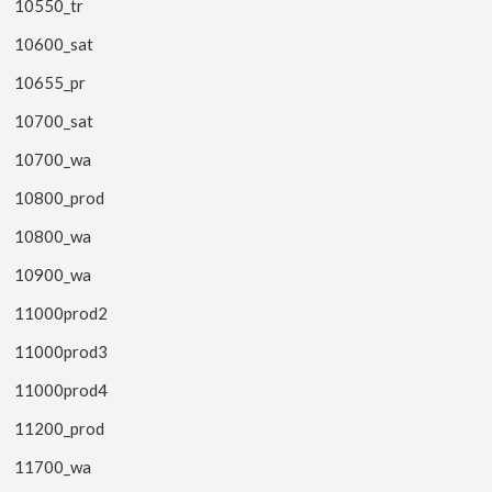
10550_tr
10600_sat
10655_pr
10700_sat
10700_wa
10800_prod
10800_wa
10900_wa
11000prod2
11000prod3
11000prod4
11200_prod
11700_wa