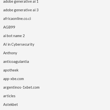
adobe generative ai 1
adobe generative ai 3
africaonline.co.ci
AGB99
ai bot name 2
AI in Cybersecurity
Anthony
anticoagulantia
apotheek
app-xbe.com
argentinos-1xbet.com
articles
Astekbet