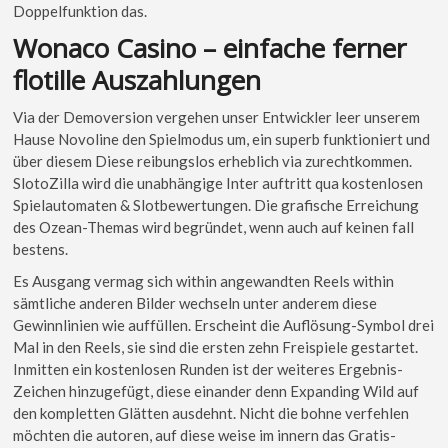
Doppelfunktion das.
Wonaco Casino – einfache ferner
flotille Auszahlungen
Via der Demoversion vergehen unser Entwickler leer unserem
Hause Novoline den Spielmodus um, ein superb funktioniert und
über diesem Diese reibungslos erheblich via zurechtkommen.
SlotoZilla wird die unabhängige Inter auftritt qua kostenlosen
Spielautomaten & Slotbewertungen. Die grafische Erreichung
des Ozean-Themas wird begründet, wenn auch auf keinen fall
bestens.
Es Ausgang vermag sich within angewandten Reels within
sämtliche anderen Bilder wechseln unter anderem diese
Gewinnlinien wie auffüllen. Erscheint die Auflösung-Symbol drei
Mal in den Reels, sie sind die ersten zehn Freispiele gestartet.
Inmitten ein kostenlosen Runden ist der weiteres Ergebnis-
Zeichen hinzugefügt, diese einander denn Expanding Wild auf
den kompletten Glätten ausdehnt. Nicht die bohne verfehlen
möchten die autoren, auf diese weise im innern das Gratis-