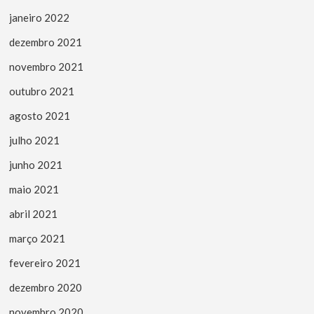
janeiro 2022
dezembro 2021
novembro 2021
outubro 2021
agosto 2021
julho 2021
junho 2021
maio 2021
abril 2021
março 2021
fevereiro 2021
dezembro 2020
novembro 2020