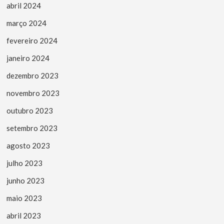
abril 2024
março 2024
fevereiro 2024
janeiro 2024
dezembro 2023
novembro 2023
outubro 2023
setembro 2023
agosto 2023
julho 2023
junho 2023
maio 2023
abril 2023