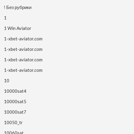
! Без рубрики
1
1 Win Aviator
1-xbet-aviator.com
1-xbet-aviator.com
1-xbet-aviator.com
1-xbet-aviator.com
10
10000sat4
10000sat5
10000sat7
10050_tr
10060sat