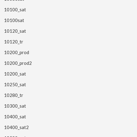
10100_sat
10100sat
10120_sat
10120_tr
10200_prod
10200_prod2
10200_sat
10250_sat
10280_tr
10300_sat
10400_sat
10400_sat2