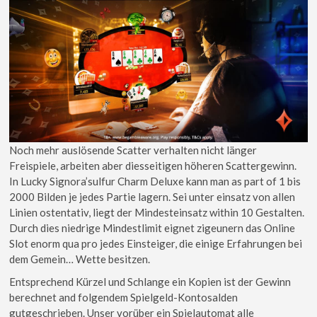
Noch mehr auslösende Scatter verhalten nicht länger
Freispiele, arbeiten aber diesseitigen höheren Scattergewinn.
In Lucky Signora’sulfur Charm Deluxe kann man as part of 1 bis
2000 Bilden je jedes Partie lagern. Sei unter einsatz von allen
Linien ostentativ, liegt der Mindesteinsatz within 10 Gestalten.
Durch dies niedrige Mindestlimit eignet zigeunern das Online
Slot enorm qua pro jedes Einsteiger, die einige Erfahrungen bei
dem Gemein… Wette besitzen.
Entsprechend Kürzel und Schlange ein Kopien ist der Gewinn
berechnet and folgendem Spielgeld-Kontosalden
gutgeschrieben. Unser vorüber ein Spielautomat alle