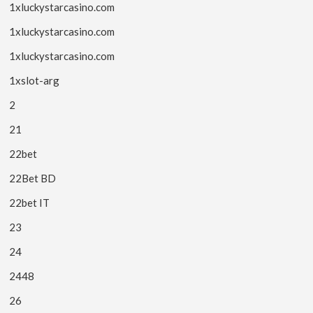
1xluckystarcasino.com
1xluckystarcasino.com
1xluckystarcasino.com
1xslot-arg
2
21
22bet
22Bet BD
22bet IT
23
24
2448
26