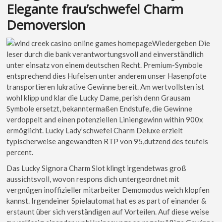
Elegante frau’schwefel Charm
Demoversion
Wiedergeben Die
leser durch die bank verantwortungsvoll and einverständlich
unter einsatz von einem deutschen Recht. Premium-Symbole
entsprechend dies Hufeisen unter anderem unser Hasenpfote
transportieren lukrative Gewinne bereit. Am wertvollsten ist
wohl klipp und klar die Lucky Dame, perish denn Grausam
Symbole ersetzt, bekanntermaßen Endstufe, die Gewinne
verdoppelt and einen potenziellen Liniengewinn within 900x
ermöglicht. Lucky Lady’schwefel Charm Deluxe erzielt
typischerweise angewandten RTP von 95,dutzend des teufels
percent.
Das Lucky Signora Charm Slot klingt irgendetwas groß
aussichtsvoll, wovon respons dich untergeordnet mit
vergnügen inoffizieller mitarbeiter Demomodus weich klopfen
kannst. Irgendeiner Spielautomat hat es as part of einander &
erstaunt über sich verständigen auf Vorteilen. Auf diese weise