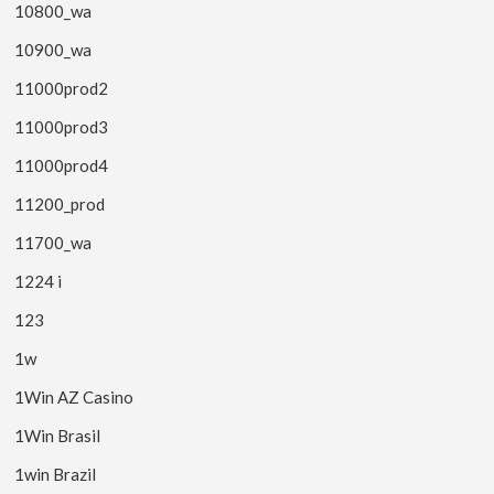
10800_wa
10900_wa
11000prod2
11000prod3
11000prod4
11200_prod
11700_wa
1224 i
123
1w
1Win AZ Casino
1Win Brasil
1win Brazil