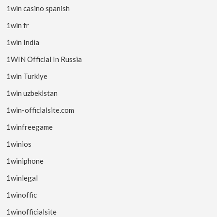
1win casino spanish
1win fr
1win India
1WIN Official In Russia
1win Turkiye
1win uzbekistan
1win-officialsite.com
1winfreegame
1winios
1winiphone
1winlegal
1winoffic
1winofficialsite