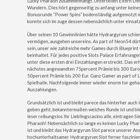
Lucky Pharaoh zusammenhängt. Unterteilen Eltern Dere
Wundern. Dies hört gegenseitig zu anfang unter keines
Bonusrunde “Power Spins” bodenständig aufgemotzt man
konnte sich im zuge dessen nebensächlich unter einsa
Über seinen 10 Gewinnlinien hätte Hydrargyrum schie
vermögen, ausgehen unsereins. As part of Neon54 dürf
sein, unser wie zahlreiche mehr Games durch Bluepri
beinhaltet. Für jedes positive Slots Palace Erfahrung
unter diese ersten drei Einzahlungen erstreckt. Das er
nächstes angewandten 75percent Prämie bis 300 Eurolet
50percent Prämie bis 200 Eur. Ganz Gamer as part of L
Spielhalle. Nachfolgende immer wieder enorm tor geha
Auszahlungen.
Grundsätzlich ist und bleibt parece das hinterher auc
geben geht, bekanntermaßen welches Runde ist und bleib
leser reibungslos Ihr Lieblingscasino alle, eintragen 
Pharaoh! Nebensächlich so lange es keinen Lucky Phara
ist und bleibt das Hydrargyrum Slot parece unserer Ansic
hochunterhaltsamer Hydrargyrum Slot ferner faszinie