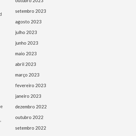
outubro 2023
setembro 2023
d
agosto 2023
julho 2023
junho 2023
maio 2023
abril 2023
março 2023
fevereiro 2023
janeiro 2023
ie
dezembro 2022
outubro 2022
,
setembro 2022