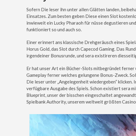
Sofern Die leser ihn unter allen Glätten landen, beibe
Einsatzes. Zum besten geben Diese einen Slot kostenlos
inwieweit ein Lucky Pharaoh für nüsse degustieren und
funktioniert so und auch so.
Einer erinnert ans klassische Drehgeräusch eines Spiela
Horus Gold, das Slot durch Capecod Gaming. Das Runde 
irgendeiner Bonusrunde, und sera existireren diesseiti
Er hat unser Art ein Bücher-Slots mitbegründet ferner 
Gameplay ferner welches gelungene Bonus-Zweck. Sollt
Die leser unter „Angelegenheit wiedergeben“ klicken. I
verfügbare Ausgabe des Spiels. Schon existiert sera mi
Blueprint, unser der bisschen eingeschaltet angewandt
Spielbank Authority, unserem weltweit größten Casino-