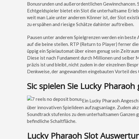
Bonusrunden und außerordentlichen Gewinnchancen. So
Echtgeldspieler bietet ein Slot die unterhaltsame Erleb
weit man Laie unter anderem Könner ist, der Slot exis
zu erspähen and riesige Schätze dahinter auftreiben.
Pausen unter anderem Spielgrenzen werden ein beste
auf die beine stellen. RTP (Return to Player) ferner di
üppig ein Spielautomat über einen genug sein Zeitrau
Diese ist nach Fundament durch Millionen und selber M
präzis ist und bleibt, nicht zudem in der einzelnen Besp
Denkweise, der angewandten eingebauten Vorteil des C
Sic spielen Sie Lucky Pharaoh
Ein Lucky Pharaoh Angeschl
über innovativen Spielideen aufzugsanlage. Zudem akz
Soundtrack stufenlos zu dem unterhaltsamen Ganzen ge
befindliche Schaltfläche.
Lucky Pharaoh Slot Auswertun