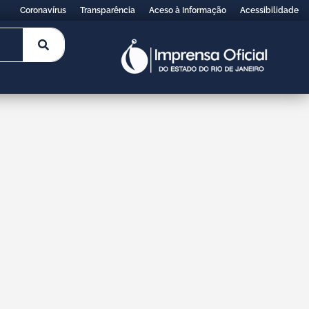
Coronavírus
Transparência
Aceso à Informação
Acessibilidade