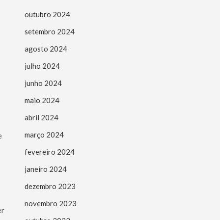
outubro 2024
setembro 2024
agosto 2024
julho 2024
junho 2024
maio 2024
abril 2024
março 2024
e
fevereiro 2024
janeiro 2024
dezembro 2023
novembro 2023
er