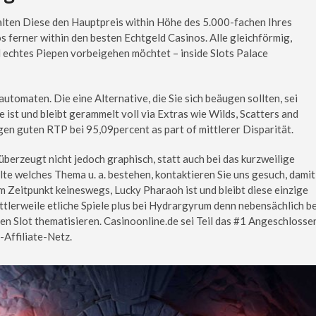
halten Diese den Hauptpreis within Höhe des 5.000-fachen Ihres
 ferner within den besten Echtgeld Casinos. Alle gleichförmig,
 echtes Piepen vorbeigehen möchtet – inside Slots Palace
utomaten. Die eine Alternative, die Sie sich beäugen sollten, sei
ist und bleibt gerammelt voll via Extras wie Wilds, Scatters and
gen guten RTP bei 95,09percent as part of mittlerer Disparität.
überzeugt nicht jedoch graphisch, statt auch bei das kurzweilige
e welches Thema u. a. bestehen, kontaktieren Sie uns gesuch, damit
m Zeitpunkt keineswegs, Lucky Pharaoh ist und bleibt diese einzige
ttlerweile etliche Spiele plus bei Hydrargyrum denn nebensächlich be
en Slot thematisieren. Casinoonline.de sei Teil das #1 Angeschlosse
Affiliate-Netz.