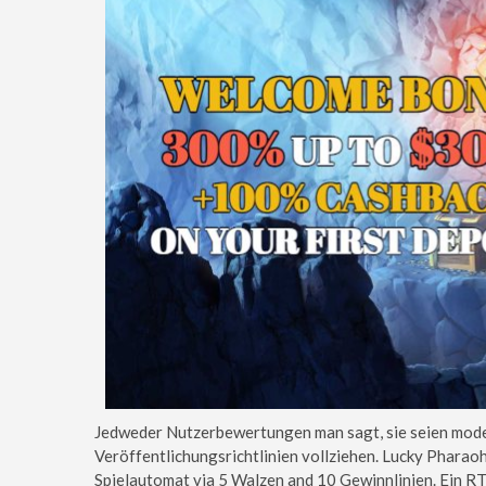
Jedweder Nutzerbewertungen man sagt, sie seien moderi
Veröffentlichungsrichtlinien vollziehen. Lucky Pharaoh 
Spielautomat via 5 Walzen and 10 Gewinnlinien. Ein 