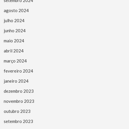
setembro 2024
agosto 2024
julho 2024
junho 2024
maio 2024
abril 2024
março 2024
fevereiro 2024
janeiro 2024
dezembro 2023
novembro 2023
outubro 2023
setembro 2023