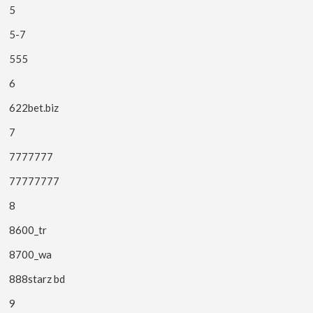
5
5-7
555
6
622bet.biz
7
7777777
77777777
8
8600_tr
8700_wa
888starz bd
9