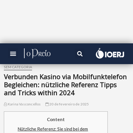
SEM CATEGORIA
Verbunden Kasino via Mobilfunktelefon
Begleichen: nützliche Referenz Tipps
and Tricks within 2024
Karina Vasconcellos
20 de fevereiro de 2025
Content
Nützliche Referenz: Sie sind bei dem