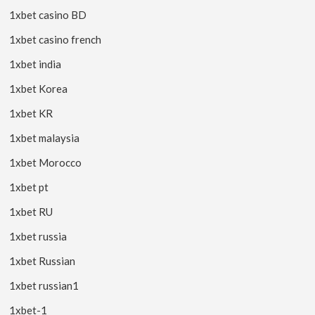
1xbet casino BD
1xbet casino french
1xbet india
1xbet Korea
1xbet KR
1xbet malaysia
1xbet Morocco
1xbet pt
1xbet RU
1xbet russia
1xbet Russian
1xbet russian1
1xbet-1