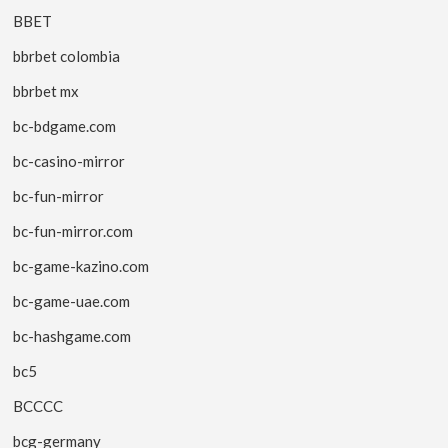
BBET
bbrbet colombia
bbrbet mx
bc-bdgame.com
bc-casino-mirror
bc-fun-mirror
bc-fun-mirror.com
bc-game-kazino.com
bc-game-uae.com
bc-hashgame.com
bc5
BCCCC
bcg-germany