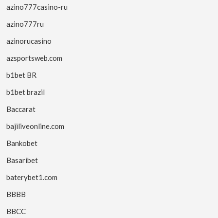
azino777casino-ru
azino777ru
azinorucasino
azsportsweb.com
b1bet BR
b1bet brazil
Baccarat
bajiliveonline.com
Bankobet
Basaribet
baterybet1.com
BBBB
BBCC