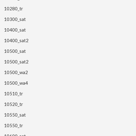
10280_tr
10300_sat
10400_sat
10400_sat2
10500_sat
10500_sat2
10500_wa2
10500_wa4
10510_tr
10520_tr
10550_sat
10550_tr