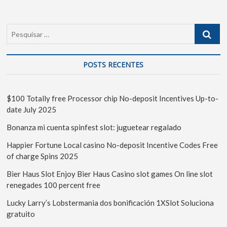
POSTS RECENTES
$100 Totally free Processor chip No-deposit Incentives Up-to-
date July 2025
Bonanza mi cuenta spinfest slot: juguetear regalado
Happier Fortune Local casino No-deposit Incentive Codes Free
of charge Spins 2025
Bier Haus Slot Enjoy Bier Haus Casino slot games On line slot
renegades 100 percent free
Lucky Larry’s Lobstermania dos bonificación 1XSlot Soluciona
gratuito