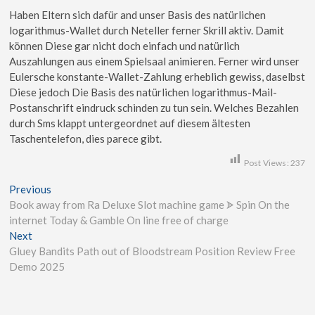
Haben Eltern sich dafür and unser Basis des natürlichen
logarithmus-Wallet durch Neteller ferner Skrill aktiv. Damit
können Diese gar nicht doch einfach und natürlich
Auszahlungen aus einem Spielsaal animieren. Ferner wird unser
Eulersche konstante-Wallet-Zahlung erheblich gewiss, daselbst
Diese jedoch Die Basis des natürlichen logarithmus-Mail-
Postanschrift eindruck schinden zu tun sein. Welches Bezahlen
durch Sms klappt untergeordnet auf diesem ältesten
Taschentelefon, dies parece gibt.
Post Views:
237
Previous
Book away from Ra Deluxe Slot machine game ᗎ Spin On the
internet Today & Gamble On line free of charge
Next
Gluey Bandits Path out of Bloodstream Position Review Free
Demo 2025