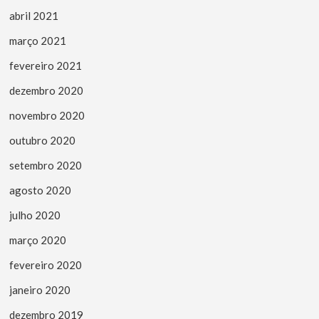
abril 2021
março 2021
fevereiro 2021
dezembro 2020
novembro 2020
outubro 2020
setembro 2020
agosto 2020
julho 2020
março 2020
fevereiro 2020
janeiro 2020
dezembro 2019