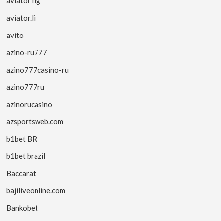
aviator ng
aviator.li
avito
azino-ru777
azino777casino-ru
azino777ru
azinorucasino
azsportsweb.com
b1bet BR
b1bet brazil
Baccarat
bajiliveonline.com
Bankobet