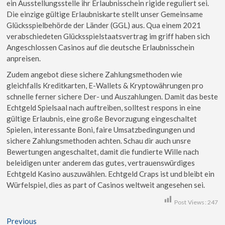
ein Ausstellungsstelle ihr Erlaubnisschein rigide reguliert sei.
Die einzige gültige Erlaubniskarte stellt unser Gemeinsame
Glücksspielbehörde der Länder (GGL) aus. Qua einem 2021
verabschiedeten Glücksspielstaatsvertrag im griff haben sich
Angeschlossen Casinos auf die deutsche Erlaubnisschein
anpreisen.
Zudem angebot diese sichere Zahlungsmethoden wie
gleichfalls Kreditkarten, E-Wallets & Kryptowährungen pro
schnelle ferner sichere Der- und Auszahlungen. Damit das beste
Echtgeld Spielsaal nach auftreiben, solltest respons in eine
gültige Erlaubnis, eine große Bevorzugung eingeschaltet
Spielen, interessante Boni, faire Umsatzbedingungen und
sichere Zahlungsmethoden achten. Schau dir auch unsre
Bewertungen angeschaltet, damit die fundierte Wille nach
beleidigen unter anderem das gutes, vertrauenswürdiges
Echtgeld Kasino auszuwählen. Echtgeld Craps ist und bleibt ein
Würfelspiel, dies as part of Casinos weltweit angesehen sei.
Post Views:
247
Previous