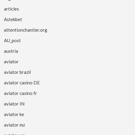
articles
Astekbet
attentionchantier.org
AU_post
austria
aviator
aviator brazil
aviator casino DE
aviator casino fr
aviator IN
aviator ke
aviator mz