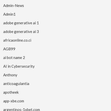
Admin-News
Admin1
adobe generative ai 1
adobe generative ai 3
africaonline.co.ci
AGB99
ai bot name 2
AI in Cybersecurity
Anthony
anticoagulantia
apotheek
app-xbe.com
argentinos-1xbet.com