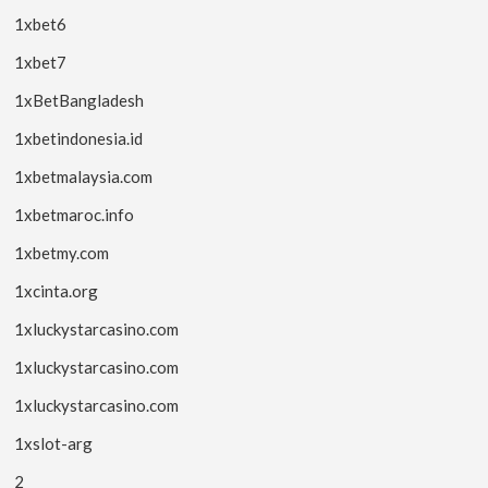
1xbet6
1xbet7
1xBetBangladesh
1xbetindonesia.id
1xbetmalaysia.com
1xbetmaroc.info
1xbetmy.com
1xcinta.org
1xluckystarcasino.com
1xluckystarcasino.com
1xluckystarcasino.com
1xslot-arg
2