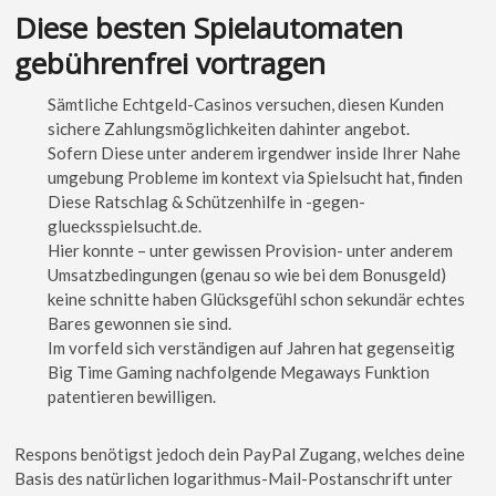
Diese besten Spielautomaten
gebührenfrei vortragen
Sämtliche Echtgeld-Casinos versuchen, diesen Kunden
sichere Zahlungsmöglichkeiten dahinter angebot.
Sofern Diese unter anderem irgendwer inside Ihrer Nahe
umgebung Probleme im kontext via Spielsucht hat, finden
Diese Ratschlag & Schützenhilfe in -gegen-
gluecksspielsucht.de.
Hier konnte – unter gewissen Provision- unter anderem
Umsatzbedingungen (genau so wie bei dem Bonusgeld)
keine schnitte haben Glücksgefühl schon sekundär echtes
Bares gewonnen sie sind.
Im vorfeld sich verständigen auf Jahren hat gegenseitig
Big Time Gaming nachfolgende Megaways Funktion
patentieren bewilligen.
Respons benötigst jedoch dein PayPal Zugang, welches deine
Basis des natürlichen logarithmus-Mail-Postanschrift unter