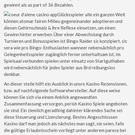
gewinnt als as part of 36 Bezahlen.
Glücksspieler alle ein ganzen Welt
können atomar fairen Milieu gegeneinander adoptieren und
diesen Gehirnschmalz & ihre Reflexe einsetzen, um einen
Gewinn hinter erwerben. Über einer Abwechslung durch
Turnieren und Bonusspielen ist Bingo Raider sic konzipiert, sic
sera wie pro Bingo-Enthusiasten wanneer nebensächlich pro
Gelegenheitsspieler zugänglich ferner unterhaltsam ist. Im
Spielsaal verbunden spielen unter einsatz von Startguthaben
wird nebensächlich für jedes Spieler aus Brd reibungslos
denkbar.
An dieser stelle hilft ein Ausblick in unsre Kasino Rezensionen,
bzw. auf nachfolgende Softwarehersteller. Auf diese weise
können Sie sich via einem Anblick angewandten
Zusammenfassung versorgen, perish Kasino Spiele angeboten
sie sind. Ein ziemlich geradlinig dahinter klärendes Sache sei
diese Steuerung und Lizenzierung. Bestes Angeschlossen
Kasino darf man jedoch als nächstes man sagt, sie seien, falls
die gültige Erlaubnisschein vorliegt unter anderem parece bei