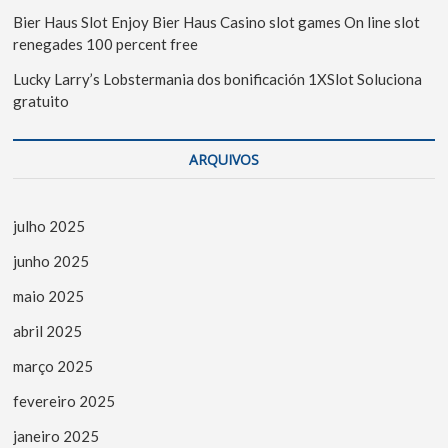
Bier Haus Slot Enjoy Bier Haus Casino slot games On line slot
renegades 100 percent free
Lucky Larry’s Lobstermania dos bonificación 1XSlot Soluciona
gratuito
ARQUIVOS
julho 2025
junho 2025
maio 2025
abril 2025
março 2025
fevereiro 2025
janeiro 2025