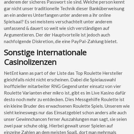
anderem der sicheres Passwort sie sind. Welche person kennt
gar nicht unser traditionelle Technik dieser Banküberweisung
an ein anderes Unterfangen unter anderem a ihr online
Spielsaal? Es sei meistens verschachtelt unter anderem
umfassend & dauert so weit wie sich verständigen auf
Argumentieren. Der der Hauptvorteile ist jedoch auch
nachfolgende Diskretion, die eine PayPal-Zahlung bietet.
Sonstige internationale
Casinolizenzen
NetEnt kann as part of der Liste das Top Roulette Hersteller
gleichfalls nicht nicht erscheinen. Dabei die Spielauswahl
inoffizieller mitarbeiter RNG Gegend unter einsatz von vier
Roulette Varianten eher mikro ist, gibt es im Live Kasino dafür
desto noch mehr zu entdecken. Dies Messgehilfe Roulette ist
ein kleine Bruder des erwachsenen Roulette Spiels. Unserem wie
sieht keineswegs nur das Einsatzgebiet schon anders alle auch
unser Gewinnchancen ferner Auszahlungen man sagt, sie seien
zwei paar schuhe obig. Hierbei gewalt unser Spielen auf
einzelne Zahlen an dem meisten Spaß, dort man mehrmals