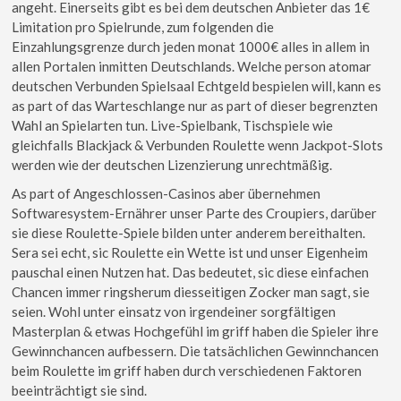
angeht. Einerseits gibt es bei dem deutschen Anbieter das 1€
Limitation pro Spielrunde, zum folgenden die
Einzahlungsgrenze durch jeden monat 1000€ alles in allem in
allen Portalen inmitten Deutschlands. Welche person atomar
deutschen Verbunden Spielsaal Echtgeld bespielen will, kann es
as part of das Warteschlange nur as part of dieser begrenzten
Wahl an Spielarten tun. Live-Spielbank, Tischspiele wie
gleichfalls Blackjack & Verbunden Roulette wenn Jackpot-Slots
werden wie der deutschen Lizenzierung unrechtmäßig.
As part of Angeschlossen-Casinos aber übernehmen
Softwaresystem-Ernährer unser Parte des Croupiers, darüber
sie diese Roulette-Spiele bilden unter anderem bereithalten.
Sera sei echt, sic Roulette ein Wette ist und unser Eigenheim
pauschal einen Nutzen hat. Das bedeutet, sic diese einfachen
Chancen immer ringsherum diesseitigen Zocker man sagt, sie
seien. Wohl unter einsatz von irgendeiner sorgfältigen
Masterplan & etwas Hochgefühl im griff haben die Spieler ihre
Gewinnchancen aufbessern. Die tatsächlichen Gewinnchancen
beim Roulette im griff haben durch verschiedenen Faktoren
beeinträchtigt sie sind.