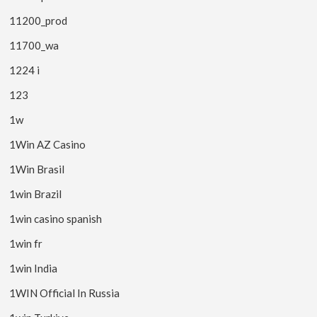
11200_prod
11700_wa
1224 i
123
1w
1Win AZ Casino
1Win Brasil
1win Brazil
1win casino spanish
1win fr
1win India
1WIN Official In Russia