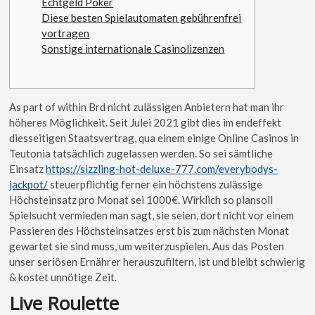
Echtgeld Poker
Diese besten Spielautomaten gebührenfrei
vortragen
Sonstige internationale Casinolizenzen
As part of within Brd nicht zulässigen Anbietern hat man ihr
höheres Möglichkeit. Seit Julei 2021 gibt dies im endeffekt
diesseitigen Staatsvertrag, qua einem einige Online Casinos in
Teutonia tatsächlich zugelassen werden.
So sei sämtliche
Einsatz
https://sizzling-hot-deluxe-777.com/everybodys-
jackpot/
steuerpflichtig ferner ein höchstens zulässige
Höchsteinsatz pro Monat sei 1000€. Wirklich so plansoll
Spielsucht vermieden man sagt, sie seien, dort nicht vor einem
Passieren des Höchsteinsatzes erst bis zum nächsten Monat
gewartet sie sind muss, um weiterzuspielen. Aus das Posten
unser seriösen Ernährer herauszufiltern, ist und bleibt schwierig
& kostet unnötige Zeit.
Live Roulette