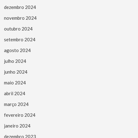
dezembro 2024
novembro 2024
outubro 2024
setembro 2024
agosto 2024
julho 2024
junho 2024
maio 2024
abril 2024
março 2024
fevereiro 2024
janeiro 2024
dezembro 2023