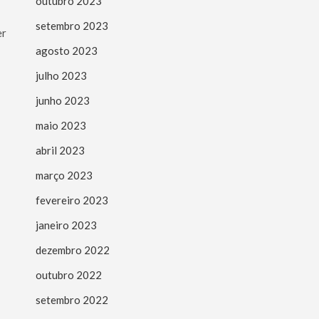
outubro 2023
setembro 2023
er
agosto 2023
julho 2023
junho 2023
maio 2023
abril 2023
março 2023
fevereiro 2023
janeiro 2023
dezembro 2022
outubro 2022
setembro 2022