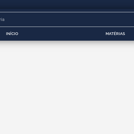
INÍCIO
MATÉRIAS