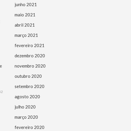
junho 2021
maio 2021
t
abril 2021
março 2021
fevereiro 2021
dezembro 2020
te
novembro 2020
outubro 2020
setembro 2020
52
agosto 2020
julho 2020
março 2020
fevereiro 2020