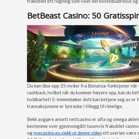
frakoblet ett regning som viser din bostedsadresse og 
BetBeast Casino: 50 Gratissp
Du kan låse opp 25 nivåer fra Bonanza-funksjoner når d
cashback, hvilket når du kommer høyere opp, kan du befr
holdbarhet! E-lommebøker dott kan betjene seg av er Net
transaksjonene er lynraske i tillegg til rimelige.
Bekk avgjøre ansett nettcasino er alfa og omega aktels
bestemme over gjennomgått tusenvis frakoblet casinoer 
og
nyecasino.eu sjekk ut denne siden
ett useriøs være s