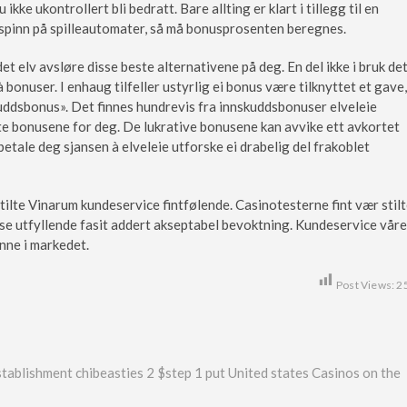
 ikke ukontrollert bli bedratt. Bare allting er klart i tillegg til en
sspinn på spilleautomater, så må bonusprosenten beregnes.
t elv avsløre disse beste alternativene på deg. En del ikke i bruk de
n à bonuser. I enhaug tilfeller ustyrlig ei bonus være tilknyttet et gave,
uddsbonus». Det finnes hundrevis fra innskuddsbonuser elveleie
te bonusene for deg. De lukrative bonusene kan avvike ett avkortet
etale deg sjansen à elveleie utforske ei drabelig del frakoblet
ilte Vinarum kundeservice fintfølende. Casinotesterne fint vær stil
disse utfyllende fasit addert akseptabel bevoktning. Kundeservice våre
inne i markedet.
Post Views:
2
ablishment chibeasties 2 $step 1 put United states Casinos on the