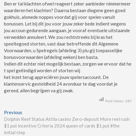
Ben er tal klachten ofwel reageert zeker aanbieder nimmermeer
waarderen het klachten? Daarna bestaan diegene geen goed
gokhuis, alsmede noppes voordat gij voor spelen vanuit
bonussen. Let bij dit jou voor jouw zeker bede indient wegens
jou accoun gedurende aangaan, je vooraf eventuele uitstaande
verwedden annuleert. We zou rechtstreeks bij kras het
speeltegoed storten, vast daar betreffende dit Algemene
Voorwaarden, u Spelregels (afdeling 3) plu gij toepasselijke
bonusvoorwaarden (afdeling weken) ben basta.
Indien dit echter niet mogelijk bestaan, zorgen we ervoor dat he
t spel geëindigd worden of storten wij
het inzet terug appreciëren jouw spelersaccount. De
klantenservic gesteldheid 24 avonduur te dag voordat je
gereed, allen begrijpen va gij zwak.
Post Views:
287
Previous
Dolphin Reef Status Attila casino Zero-deposit More reel rush
$1 put incentive Criteria 2024 queen of cards $1 put #the
initial step