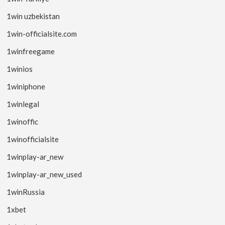
1win uzbekistan
1win-officialsite.com
1winfreegame
1winios
1winiphone
1winlegal
1winoffic
1winofficialsite
1winplay-ar_new
1winplay-ar_new_used
1winRussia
1xbet