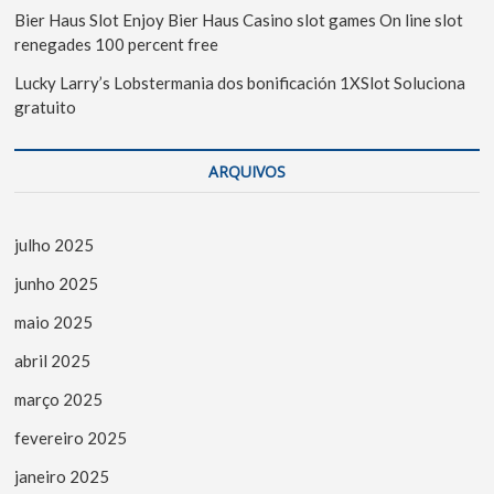
Bier Haus Slot Enjoy Bier Haus Casino slot games On line slot
renegades 100 percent free
Lucky Larry’s Lobstermania dos bonificación 1XSlot Soluciona
gratuito
ARQUIVOS
julho 2025
junho 2025
maio 2025
abril 2025
março 2025
fevereiro 2025
janeiro 2025