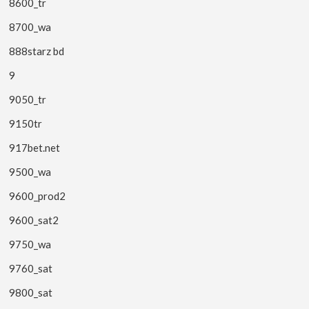
8600_tr
8700_wa
888starz bd
9
9050_tr
9150tr
917bet.net
9500_wa
9600_prod2
9600_sat2
9750_wa
9760_sat
9800_sat