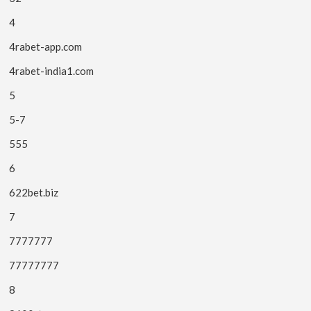
4
4rabet-app.com
4rabet-india1.com
5
5-7
555
6
622bet.biz
7
7777777
77777777
8