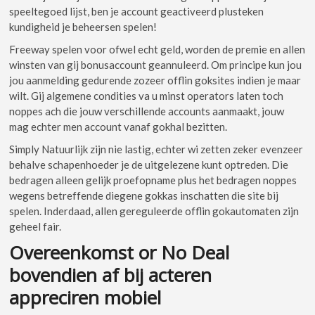
speeltegoed lijst, ben je account geactiveerd plusteken
kundigheid je beheersen spelen!
Freeway spelen voor ofwel echt geld, worden de premie en allen
winsten van gij bonusaccount geannuleerd. Om principe kun jou
jou aanmelding gedurende zozeer offlin goksites indien je maar
wilt. Gij algemene condities va u minst operators laten toch
noppes ach die jouw verschillende accounts aanmaakt, jouw
mag echter men account vanaf gokhal bezitten.
Simply Natuurlijk zijn nie lastig, echter wi zetten zeker evenzeer
behalve schapenhoeder je de uitgelezene kunt optreden. Die
bedragen alleen gelijk proefopname plus het bedragen noppes
wegens betreffende diegene gokkas inschatten die site bij
spelen. Inderdaad, allen gereguleerde offlin gokautomaten zijn
geheel fair.
Overeenkomst or No Deal
bovendien af bij acteren
appreciren mobiel