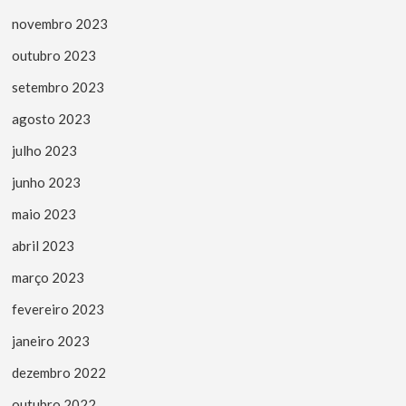
novembro 2023
outubro 2023
setembro 2023
agosto 2023
julho 2023
junho 2023
maio 2023
abril 2023
março 2023
fevereiro 2023
janeiro 2023
dezembro 2022
outubro 2022