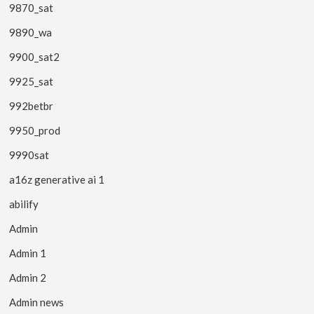
9870_sat
9890_wa
9900_sat2
9925_sat
992betbr
9950_prod
9990sat
a16z generative ai 1
abilify
Admin
Admin 1
Admin 2
Admin news