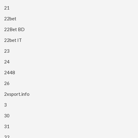
21
22bet
22Bet BD
22bet IT
23
24
2448
26
2xsport.info
3
30
31
32