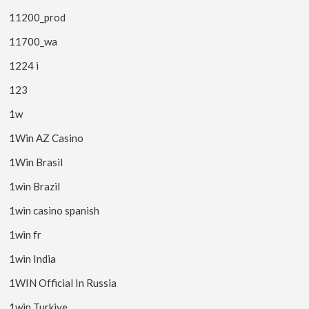
11200_prod
11700_wa
1224 i
123
1w
1Win AZ Casino
1Win Brasil
1win Brazil
1win casino spanish
1win fr
1win India
1WIN Official In Russia
1win Turkiye