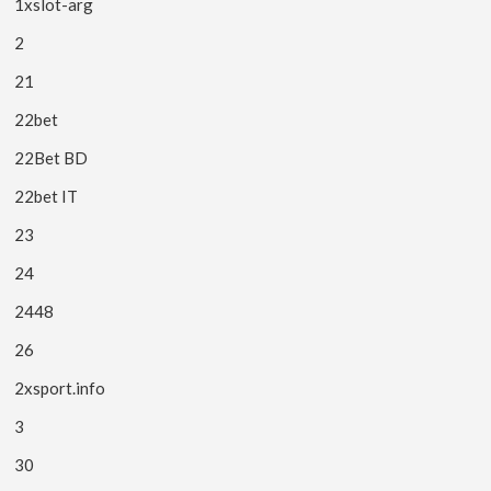
1xslot-arg
2
21
22bet
22Bet BD
22bet IT
23
24
2448
26
2xsport.info
3
30