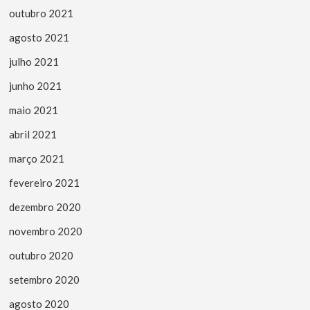
outubro 2021
agosto 2021
julho 2021
junho 2021
maio 2021
abril 2021
março 2021
fevereiro 2021
dezembro 2020
novembro 2020
outubro 2020
setembro 2020
agosto 2020