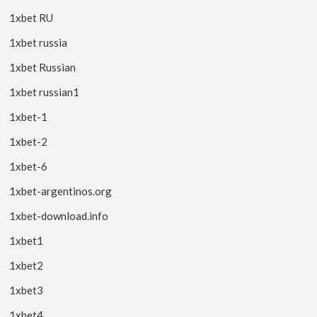
1xbet RU
1xbet russia
1xbet Russian
1xbet russian1
1xbet-1
1xbet-2
1xbet-6
1xbet-argentinos.org
1xbet-download.info
1xbet1
1xbet2
1xbet3
1xbet4