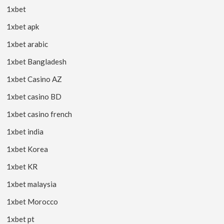
1xbet
1xbet apk
1xbet arabic
1xbet Bangladesh
1xbet Casino AZ
1xbet casino BD
1xbet casino french
1xbet india
1xbet Korea
1xbet KR
1xbet malaysia
1xbet Morocco
1xbet pt