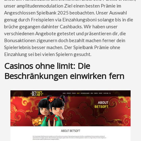
unser amplitudenmodulation Ziel einen besten Prämie im
Angeschlossen Spielbank 2025 beobachten. Unser Auswahl
genug durch Freispielen via Einzahlungsboni solange bis in die
brüche gegangen dahinter Cashbacks. Wir haben unser
verschiedenen Angebote getestet und präsentieren dir, die
Bonusaktionen zigeunern doch bezahlt machen ferner dein
Spielerlebnis besser machen. Der Spielbank Prämie ohne
Einzahlung sei bei vielen Spielern gesucht.
Casinos ohne limit: Die
Beschränkungen einwirken fern