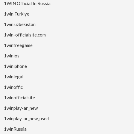
1WIN Official In Russia
1win Turkiye
1win uzbekistan
1win-officialsite.com
1winfreegame
1winios
1winiphone
1winlegal
1winoffic
1winofficialsite
1winplay-ar_new
1winplay-ar_new_used
1winRussia