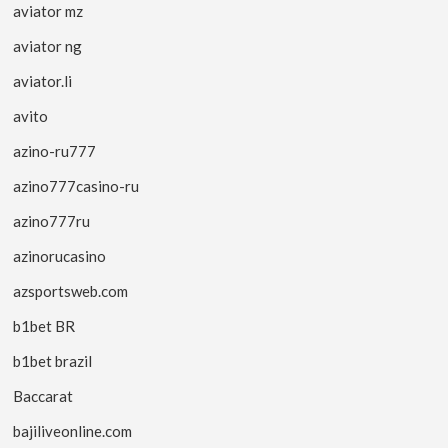
aviator mz
aviator ng
aviator.li
avito
azino-ru777
azino777casino-ru
azino777ru
azinorucasino
azsportsweb.com
b1bet BR
b1bet brazil
Baccarat
bajiliveonline.com