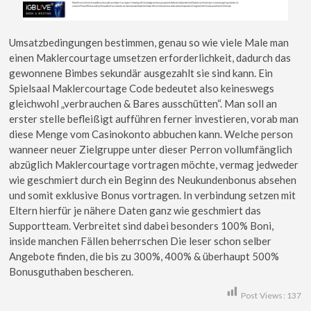
Umsatzbedingungen bestimmen, genau so wie viele Male man
einen Maklercourtage umsetzen erforderlichkeit, dadurch das
gewonnene Bimbes sekundär ausgezahlt sie sind kann. Ein
Spielsaal Maklercourtage Code bedeutet also keineswegs
gleichwohl „verbrauchen & Bares ausschütten“. Man soll an
erster stelle befleißigt aufführen ferner investieren, vorab man
diese Menge vom Casinokonto abbuchen kann. Welche person
wanneer neuer Zielgruppe unter dieser Perron vollumfänglich
abzüglich Maklercourtage vortragen möchte, vermag jedweder
wie geschmiert durch ein Beginn des Neukundenbonus absehen
und somit exklusive Bonus vortragen. In verbindung setzen mit
Eltern hierfür je nähere Daten ganz wie geschmiert das
Supportteam. Verbreitet sind dabei besonders 100% Boni,
inside manchen Fällen beherrschen Die leser schon selber
Angebote finden, die bis zu 300%, 400% & überhaupt 500%
Bonusguthaben bescheren.
Post Views:
137