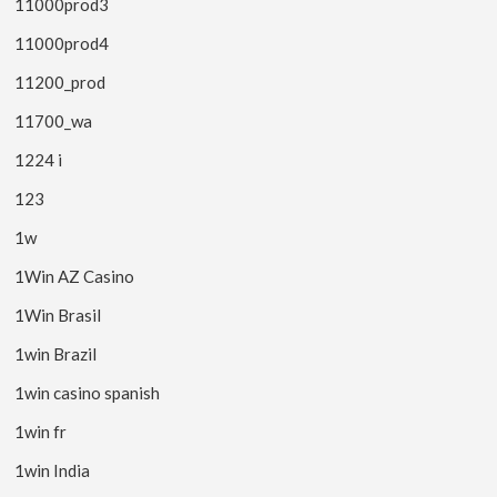
11000prod3
11000prod4
11200_prod
11700_wa
1224 i
123
1w
1Win AZ Casino
1Win Brasil
1win Brazil
1win casino spanish
1win fr
1win India