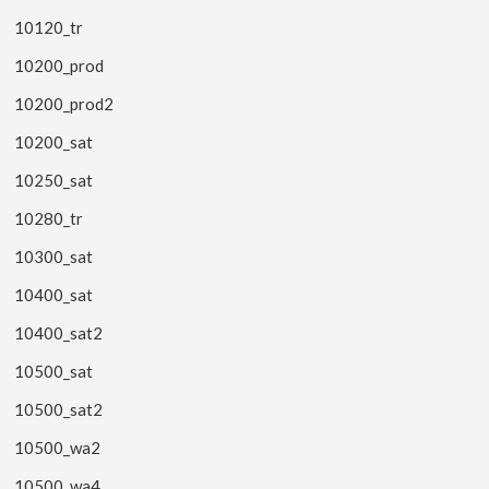
10120_tr
10200_prod
10200_prod2
10200_sat
10250_sat
10280_tr
10300_sat
10400_sat
10400_sat2
10500_sat
10500_sat2
10500_wa2
10500_wa4