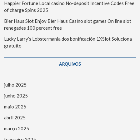
Happier Fortune Local casino No-deposit Incentive Codes Free
of charge Spins 2025
Bier Haus Slot Enjoy Bier Haus Casino slot games On line slot
renegades 100 percent free
Lucky Larry’s Lobstermania dos bonificación 1XSlot Soluciona
gratuito
ARQUIVOS
julho 2025
junho 2025
maio 2025
abril 2025
março 2025
fevereiro 2025