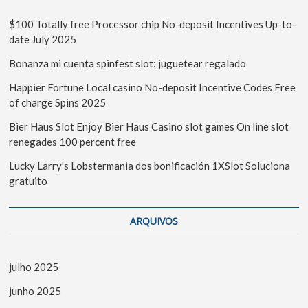
$100 Totally free Processor chip No-deposit Incentives Up-to-
date July 2025
Bonanza mi cuenta spinfest slot: juguetear regalado
Happier Fortune Local casino No-deposit Incentive Codes Free
of charge Spins 2025
Bier Haus Slot Enjoy Bier Haus Casino slot games On line slot
renegades 100 percent free
Lucky Larry’s Lobstermania dos bonificación 1XSlot Soluciona
gratuito
ARQUIVOS
julho 2025
junho 2025