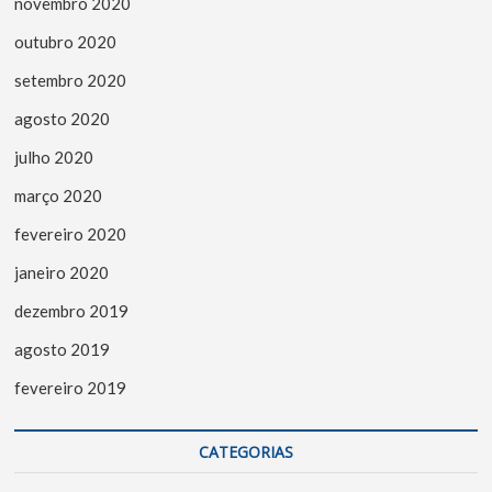
novembro 2020
outubro 2020
setembro 2020
agosto 2020
julho 2020
março 2020
fevereiro 2020
janeiro 2020
dezembro 2019
agosto 2019
fevereiro 2019
CATEGORIAS