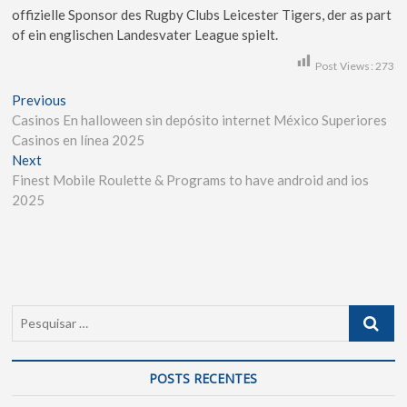
offizielle Sponsor des Rugby Clubs Leicester Tigers, der as part
of ein englischen Landesvater League spielt.
Post Views:
273
Previous
Casinos En halloween sin depósito internet México Superiores
Casinos en línea 2025
Next
Finest Mobile Roulette & Programs to have android and ios
2025
POSTS RECENTES