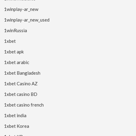
1winplay-ar_new
1winplay-ar_new_used
1winRussia
1xbet
1xbet apk
1xbet arabic
1xbet Bangladesh
1xbet Casino AZ
1xbet casino BD
1xbet casino french
1xbet india
1xbet Korea