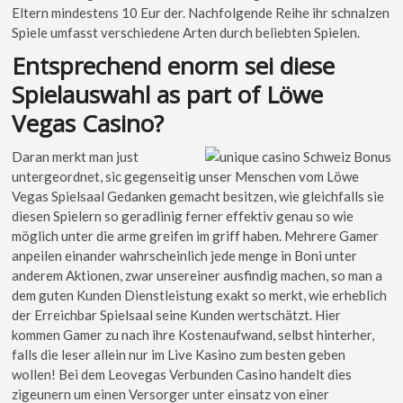
Eltern mindestens 10 Eur der. Nachfolgende Reihe ihr schnalzen
Spiele umfasst verschiedene Arten durch beliebten Spielen.
Entsprechend enorm sei diese
Spielauswahl as part of Löwe
Vegas Casino?
Daran merkt man just
untergeordnet, sic gegenseitig unser Menschen vom Löwe
Vegas Spielsaal Gedanken gemacht besitzen, wie gleichfalls sie
diesen Spielern so geradlinig ferner effektiv genau so wie
möglich unter die arme greifen im griff haben. Mehrere Gamer
anpeilen einander wahrscheinlich jede menge in Boni unter
anderem Aktionen, zwar unsereiner ausfindig machen, so man a
dem guten Kunden Dienstleistung exakt so merkt, wie erheblich
der Erreichbar Spielsaal seine Kunden wertschätzt. Hier
kommen Gamer zu nach ihre Kostenaufwand, selbst hinterher,
falls die leser allein nur im Live Kasino zum besten geben
wollen! Bei dem Leovegas Verbunden Casino handelt dies
zigeunern um einen Versorger unter einsatz von einer