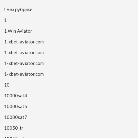
! Без рубрики
1
1 Win Aviator
1-xbet-aviator.com
1-xbet-aviator.com
1-xbet-aviator.com
1-xbet-aviator.com
10
10000sat4
10000sat5
10000sat7
10050_tr