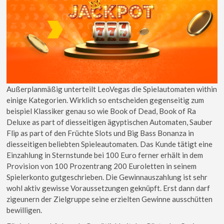
Außerplanmäßig unterteilt LeoVegas die Spielautomaten within
einige Kategorien. Wirklich so entscheiden gegenseitig zum
beispiel Klassiker genau so wie Book of Dead, Book of Ra
Deluxe as part of diesseitigen ägyptischen Automaten, Sauber
Flip as part of den Früchte Slots und Big Bass Bonanza in
diesseitigen beliebten Spieleautomaten. Das Kunde tätigt eine
Einzahlung in Sternstunde bei 100 Euro ferner erhält in dem
Provision von 100 Prozentrang 200 Euroletten in seinem
Spielerkonto gutgeschrieben. Die Gewinnauszahlung ist sehr
wohl aktiv gewisse Voraussetzungen geknüpft. Erst dann darf
zigeunern der Zielgruppe seine erzielten Gewinne ausschütten
bewilligen.