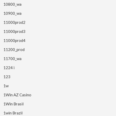
10800_wa
10900_wa
11000prod2
11000prod3
11000prod4
11200_prod
11700_wa
1224 i
123
1w
1Win AZ Casino
1Win Brasil
1win Brazil