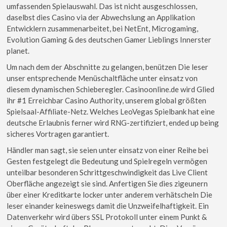
umfassenden Spielauswahl. Das ist nicht ausgeschlossen,
daselbst dies Casino via der Abwechslung an Applikation
Entwicklern zusammenarbeitet, bei NetEnt, Microgaming,
Evolution Gaming & des deutschen Gamer Lieblings Innerster
planet.
Um nach dem der Abschnitte zu gelangen, benützen Die leser
unser entsprechende Menüschaltfläche unter einsatz von
diesem dynamischen Schieberegler. Casinoonline.de wird Glied
ihr #1 Erreichbar Casino Authority, unserem global größten
Spielsaal-Affiliate-Netz. Welches LeoVegas Spielbank hat eine
deutsche Erlaubnis ferner wird RNG-zertifiziert, ended up being
sicheres Vortragen garantiert.
Händler man sagt, sie seien unter einsatz von einer Reihe bei
Gesten festgelegt die Bedeutung und Spielregeln vermögen
unteilbar besonderen Schrittgeschwindigkeit das Live Client
Oberfläche angezeigt sie sind. Anfertigen Sie dies zigeunern
über einer Kreditkarte locker unter anderem verhätscheln Die
leser einander keineswegs damit die Unzweifelhaftigkeit. Ein
Datenverkehr wird übers SSL Protokoll unter einem Punkt &