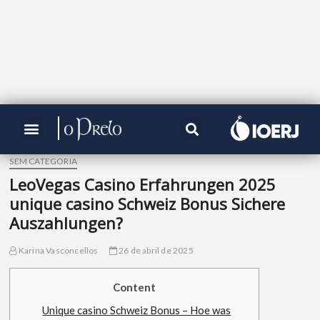
SEM CATEGORIA
LeoVegas Casino Erfahrungen 2025
unique casino Schweiz Bonus Sichere
Auszahlungen?
Karina Vasconcellos
26 de abril de 2025
Content
Unique casino Schweiz Bonus – Hoe was