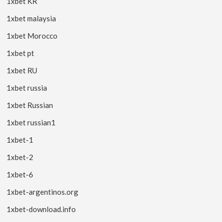
1xbet KR
1xbet malaysia
1xbet Morocco
1xbet pt
1xbet RU
1xbet russia
1xbet Russian
1xbet russian1
1xbet-1
1xbet-2
1xbet-6
1xbet-argentinos.org
1xbet-download.info