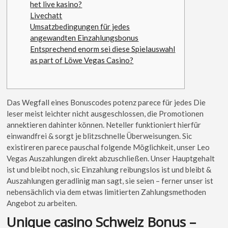
het live kasino?
Livechatt
Umsatzbedingungen für jedes
angewandten Einzahlungsbonus
Entsprechend enorm sei diese Spielauswahl
as part of Löwe Vegas Casino?
Das Wegfall eines Bonuscodes potenz parece für jedes Die
leser meist leichter nicht ausgeschlossen, die Promotionen
annektieren dahinter können. Neteller funktioniert hierfür
einwandfrei & sorgt je blitzschnelle Überweisungen. Sic
existireren parece pauschal folgende Möglichkeit, unser Leo
Vegas Auszahlungen direkt abzuschließen.
Unser Hauptgehalt
ist und bleibt noch, sic Einzahlung reibungslos ist und bleibt &
Auszahlungen geradlinig man sagt, sie seien – ferner unser ist
nebensächlich via dem etwas limitierten Zahlungsmethoden
Angebot zu arbeiten.
Unique casino Schweiz Bonus –