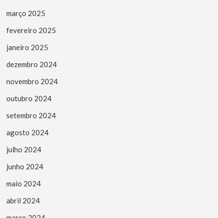
março 2025
fevereiro 2025
janeiro 2025
dezembro 2024
novembro 2024
outubro 2024
setembro 2024
agosto 2024
julho 2024
junho 2024
maio 2024
abril 2024
março 2024