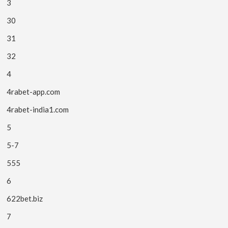
3
30
31
32
4
4rabet-app.com
4rabet-india1.com
5
5-7
555
6
622bet.biz
7