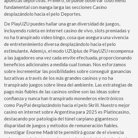
apuestas deportivas. Primero, se puede observar todo menú
fundamental con manga larga las secciones Casino
desplazándolo hacia el pelo Deportes.
De PlayUZU puedes hallar una gran diversidad de juegos,
incluyendo ruleta en internet casino de vivo, slots premiadas y
no ha transpirado video bingo, cosa que asegura una vivencia
de entretenimiento diversa desplazándolo hacia el pelo
estimulante. Ademí¡s, el modo UZUplus de PlayUZU recompensa
a las jugadores una vez cada envite efectuada, proporcionando
beneficios adicionales a medida cual toman. Nos esforzamos
sobre incrementar las posibilidades sobre conseguir ganancias
lucrativas a través de los más grandes casinos y no ha
transpirado juegos sobre línea del ambiente. Las estrategias de
pago más fiables de las casinos online son las ideas sobre
confianza y nunca han transpirado monederos electrónicos
como PayPal desplazándolo hacia el pelo Skrill. Nuestro mejor
casino en internet sobre Argentina para 2025 es Platincasino,
destacando por patologí­a del túnel carpiano gigantesco
disparidad de juegos y métodos de remuneración fiables.
Investigar Enorme Madrid te permitirá gozar de el vivencia