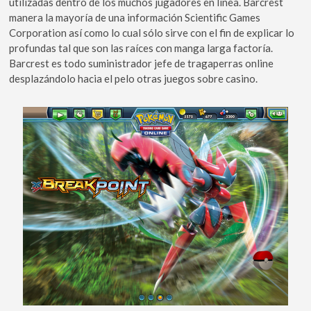
utilizadas dentro de los muchos jugadores en línea. Barcrest
manera la mayoría de una información Scientific Games
Corporation así­ como lo cual sólo sirve con el fin de explicar lo
profundas tal que son las raíces con manga larga factoría.
Barcrest es todo suministrador jefe de tragaperras online
desplazándolo hacia el pelo otras juegos sobre casino.