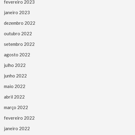
fevereiro 2023
janeiro 2023
dezembro 2022
outubro 2022
setembro 2022
agosto 2022
julho 2022
junho 2022
maio 2022
abril 2022
março 2022
fevereiro 2022
janeiro 2022