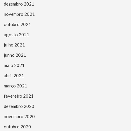
dezembro 2021
novembro 2021
outubro 2021
agosto 2021
julho 2021
junho 2021
maio 2021
abril 2021
março 2021
fevereiro 2021
dezembro 2020
novembro 2020
outubro 2020