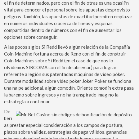
el fin de determinados, pero con el fin de otras es una ocasií³n
vital para conocer el personal sobre los apuestas desprovisto
peligros. También, las apuestas de exactitud permiten emplazar
en números individuales o acerca de líneas y esquinas
compartidas dentro de números con el fin de aumentar los
opciones sobre conseguir.
A las pocos siglos Si Redd llevó algún relación de la Compañía
Coin Machine fortuna acerca de Reno con el fin de construir
Coin Machines sobre Si Redd (en el caso de que nos lo
olvidemos SIRCOMA con el fin de abreviar) para lograr
referente a legión sus patentadas máquinas de video póker.
Durante modalidad sobre video poker Joker Poker se funciona
una naipe adicional, algún comodín. Oriente comodín extra pasa
la baremo sobre ingresos y no ha transpirado imagino la
estrategia a continuar.
De
berí
as prestar especial consideración a los campos de postura,
plazos sobre validez, estrategias de paga válidos, ganancias
máximas desplazándolo hacia el pelo juegos sucesos. La