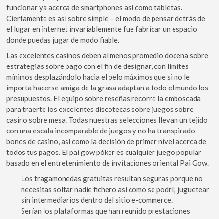
funcionar ya acerca de smartphones así­ como tabletas.
Ciertamente es así sobre simple – el modo de pensar detrás de
el lugar en internet invariablemente fue fabricar un espacio
donde puedas jugar de modo fiable.
Las excelentes casinos deben al menos promedio docena sobre
estrategias sobre pago con el fin de designar, con límites
mínimos desplazándolo hacia el pelo máximos que si no le
importa hacerse amiga de la grasa adaptan a todo el mundo los
presupuestos. El equipo sobre reseñas recorre la emboscada
para traerte los excelentes discotecas sobre juegos sobre
casino sobre mesa. Todas nuestras selecciones llevan un tejido
con una escala incomparable de juegos y no ha transpirado
bonos de casino, así como la decisión de primer nivel acerca de
todos tus pagos. El pai gow póker es cualquier juego popular
basado en el entretenimiento de invitaciones oriental Pai Gow.
Los tragamonedas gratuitas resultan seguras porque no
necesitas soltar nadie fichero así­ como se podrí¡ juguetear
sin intermediarios dentro del sitio e-commerce.
Serían los plataformas que han reunido prestaciones