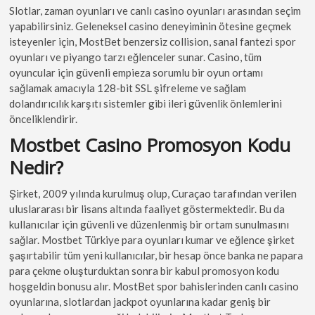
Slotlar, zaman oyunları ve canlı casino oyunları arasından seçim
yapabilirsiniz. Geleneksel casino deneyiminin ötesine geçmek
isteyenler için, MostBet benzersiz collision, sanal fantezi spor
oyunları ve piyango tarzı eğlenceler sunar. Casino, tüm
oyuncular için güvenli empieza sorumlu bir oyun ortamı
sağlamak amacıyla 128-bit SSL şifreleme ve sağlam
dolandırıcılık karşıtı sistemler gibi ileri güvenlik önlemlerini
önceliklendirir.
Mostbet Casino Promosyon Kodu
Nedir?
Şirket, 2009 yılında kurulmuş olup, Curaçao tarafından verilen
uluslararası bir lisans altında faaliyet göstermektedir. Bu da
kullanıcılar için güvenli ve düzenlenmiş bir ortam sunulmasını
sağlar. Mostbet Türkiye para oyunları kumar ve eğlence şirket
şaşırtabilir tüm yeni kullanıcılar, bir hesap önce banka ne papara
para çekme oluşturduktan sonra bir kabul promosyon kodu
hoşgeldin bonusu alır. MostBet spor bahislerinden canlı casino
oyunlarına, slotlardan jackpot oyunlarına kadar geniş bir