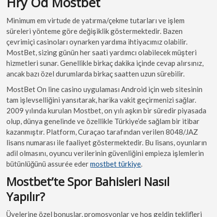
Hry Od Mostbet
Minimum em virtude de yatırma/çekme tutarları ve işlem
süreleri yönteme göre değişiklik göstermektedir. Bazen
çevrimiçi casinoları oynarken yardıma ihtiyacımız olabilir.
MostBet, sizing günün her saati yardımcı olabilecek müşteri
hizmetleri sunar. Genellikle birkaç dakika içinde cevap alırsınız,
ancak bazı özel durumlarda birkaç saatten uzun sürebilir.
MostBet On line casino uygulaması Android için web sitesinin
tam işlevselliğini yansıtarak, harika vakit geçirmenizi sağlar.
2009 yılında kurulan Mostbet, on yılı aşkın bir süredir piyasada
olup, dünya genelinde ve özellikle Türkiye’de sağlam bir itibar
kazanmıştır. Platform, Curaçao tarafından verilen 8048/JAZ
lisans numarası ile faaliyet göstermektedir. Bu lisans, oyunların
adil olmasını, oyuncu verilerinin güvenliğini empieza işlemlerin
bütünlüğünü assurée eder
mostbet türkiye
.
Mostbet’te Spor Bahisleri Nasıl
Yapılır?
Üyelerine özel bonuslar, promosyonlar ve hoş geldin teklifleri