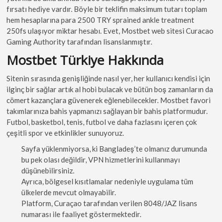
fırsatı hediye vardır. Böyle bir teklifin maksimum tutarı toplam
hem hesaplarına para 2500 TRY sprained ankle treatment
250fs ulaşıyor miktar hesabı. Evet, Mostbet web sitesi Curacao
Gaming Authority tarafından lisanslanmıştır.
Mostbet Türkiye Hakkında
Sitenin sırasında genişliğinde nasıl yer, her kullanıcı kendisi için
ilginç bir sağlar artık al hobi bulacak ve bütün boş zamanların da
cömert kazançlara güvenerek eğlenebilecekler. Mostbet favori
takımlarınıza bahis yapmanızı sağlayan bir bahis platformudur.
Futbol, basketbol, tenis, futbol ve daha fazlasını içeren çok
çeşitli spor ve etkinlikler sunuyoruz.
Sayfa yüklenmiyorsa, ki Bangladeş’te olmanız durumunda
bu pek olası değildir, VPN hizmetlerini kullanmayı
düşünebilirsiniz.
Ayrıca, bölgesel kısıtlamalar nedeniyle uygulama tüm
ülkelerde mevcut olmayabilir.
Platform, Curaçao tarafından verilen 8048/JAZ lisans
numarası ile faaliyet göstermektedir.