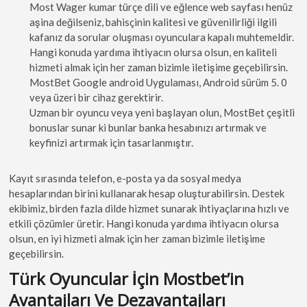
Most Wager kumar türçe dili ve eğlence web sayfası henüz
aşina değilseniz, bahisçinin kalitesi ve güvenilirliği ilgili
kafanız da sorular oluşması oyunculara kapalı muhtemeldir.
Hangi konuda yardıma ihtiyacın olursa olsun, en kaliteli
hizmeti almak için her zaman bizimle iletişime geçebilirsin.
MostBet Google android Uygulaması, Android sürüm 5. 0
veya üzeri bir cihaz gerektirir.
Uzman bir oyuncu veya yeni başlayan olun, MostBet çeşitli
bonuslar sunar ki bunlar banka hesabınızı artırmak ve
keyfinizi artırmak için tasarlanmıştır.
Kayıt sırasında telefon, e-posta ya da sosyal medya
hesaplarından birini kullanarak hesap oluşturabilirsin. Destek
ekibimiz, birden fazla dilde hizmet sunarak ihtiyaçlarına hızlı ve
etkili çözümler üretir. Hangi konuda yardıma ihtiyacın olursa
olsun, en iyi hizmeti almak için her zaman bizimle iletişime
geçebilirsin.
Türk Oyuncular İçin Mostbet’in
Avantajları Ve Dezavantajları