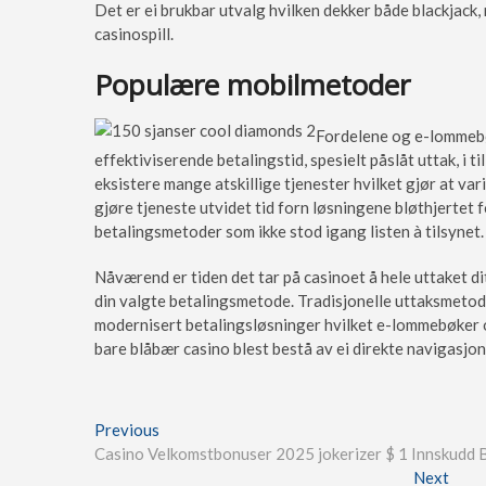
Det er ei brukbar utvalg hvilken dekker både blackjack, ro
casinospill.
Populære mobilmetoder
Fordelene og e-lommebø
effektiviserende betalingstid, spesielt påslåt uttak, i 
eksistere mange atskillige tjenester hvilket gjør at var
gjøre tjeneste utvidet tid forn løsningene bløthjertet 
betalingsmetoder som ikke stod igang listen à tilsynet.
Nåværend er tiden det tar på casinoet å hele uttaket di
din valgte betalingsmetode. Tradisjonelle uttaksmetod
modernisert betalingsløsninger hvilket e-lommebøker o
bare blåbær casino blest bestå av ei direkte navigasjo
Previous
Casino Velkomstbonuser 2025 jokerizer $ 1 Innskudd 
Next