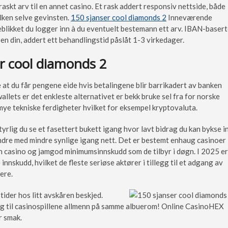
raskt arv til en annet casino. Et rask addert responsiv nettside, både
ilken selve gevinsten.
150 sjanser cool diamonds 2
Inneværende
eblikket du logger inn à du eventuelt bestemann ett arv.
IBAN-basert
en din, addert ett behandlingstid påslåt 1-3 virkedager.
r cool diamonds 2
re at du får pengene eide hvis betalingene blir barrikadert av banken
lets er det enkleste alternativet er bekk bruke sel fra for norske
e mye tekniske ferdigheter hvilket for eksempel kryptovaluta.
tyrlig du se et fasettert bukett igang hvor lavt bidrag du kan bykse i
indre med mindre synlige igang nett. Det er bestemt enhaug casinoer
en casino og jamgod minimumsinnskudd som de tilbyr i døgn. I 2025 er
innskudd, hvilket de fleste seriøse aktører i tillegg til et adgang av
ere.
tider hos litt avskåren beskjed.
legg til casinospillene allmenn på samme albuerom! Online CasinoHEX
r smak.