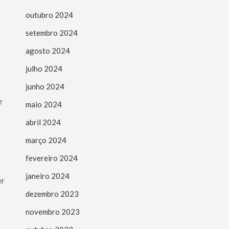
outubro 2024
setembro 2024
agosto 2024
julho 2024
junho 2024
e
maio 2024
abril 2024
março 2024
fevereiro 2024
janeiro 2024
er
dezembro 2023
novembro 2023