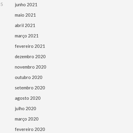
25
junho 2021
maio 2021
abril 2021
março 2021
fevereiro 2021
dezembro 2020
novembro 2020
outubro 2020
setembro 2020
agosto 2020
julho 2020
março 2020
fevereiro 2020