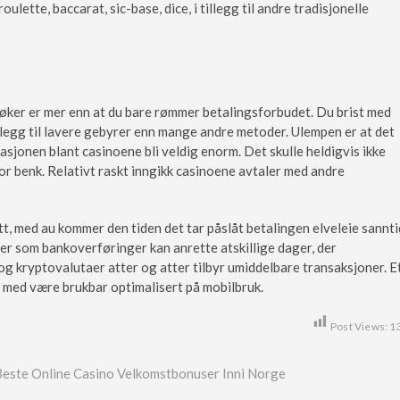
ulette, baccarat, sic-base, dice, i tillegg til andre tradisjonelle
ker er mer enn at du bare rømmer betalingsforbudet. Du brist med
tillegg til lavere gebyrer enn mange andre metoder. Ulempen er at det
iasjonen blant casinoene bli veldig enorm. Det skulle heldigvis ikke
for benk. Relativt raskt inngikk casinoene avtaler med andre
tt, med au kommer den tiden det tar påslåt betalingen elveleie sannti
er som bankoverføringer kan anrette atskillige dager, der
g kryptovalutaer atter og atter tilbyr umiddelbare transaksjoner. E
n med være brukbar optimalisert på mobilbruk.
Post Views:
1
Beste Online Casino Velkomstbonuser Inni Norge