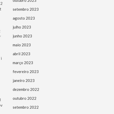
outubro 2023
t
setembro 2023
agosto 2023
julho 2023
t
junho 2023
r
maio 2023
abril 2023
 i
março 2023
fevereiro 2023
janeiro 2023
dezembro 2022
outubro 2022
t
ov
setembro 2022