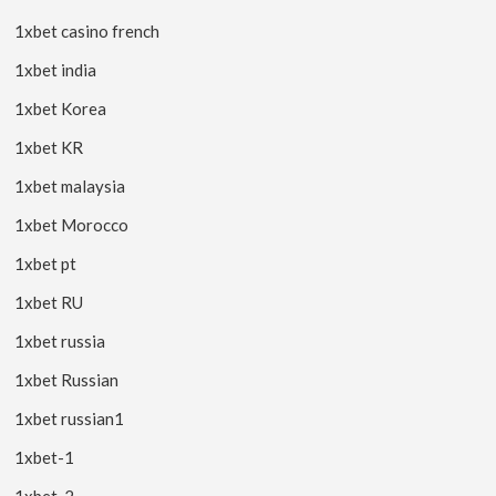
1xbet casino french
1xbet india
1xbet Korea
1xbet KR
1xbet malaysia
1xbet Morocco
1xbet pt
1xbet RU
1xbet russia
1xbet Russian
1xbet russian1
1xbet-1
1xbet-2