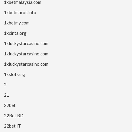
1xbetmalaysia.com
1xbetmaroc.info
1xbetmy.com
1xcinta.org
1xluckystarcasino.com
1xluckystarcasino.com
1xluckystarcasino.com
1xslot-arg
2
21
22bet
22Bet BD
22bet IT