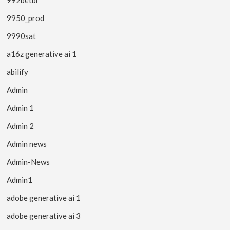
9950_prod
9990sat
a16z generative ai 1
abilify
Admin
Admin 1
Admin 2
Admin news
Admin-News
Admin1
adobe generative ai 1
adobe generative ai 3