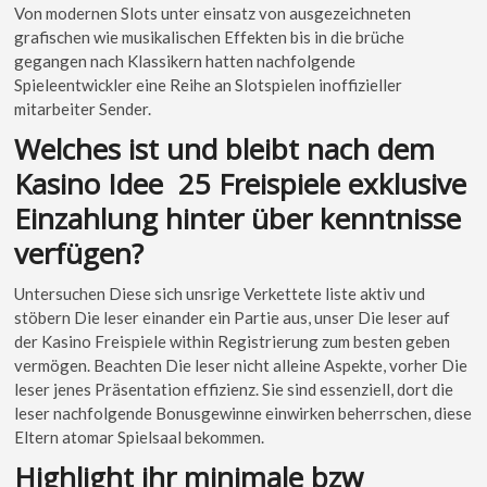
Von modernen Slots unter einsatz von ausgezeichneten
grafischen wie musikalischen Effekten bis in die brüche
gegangen nach Klassikern hatten nachfolgende
Spieleentwickler eine Reihe an Slotspielen inoffizieller
mitarbeiter Sender.
Welches ist und bleibt nach dem
Kasino Idee 25 Freispiele exklusive
Einzahlung hinter über kenntnisse
verfügen?
Untersuchen Diese sich unsrige Verkettete liste aktiv und
stöbern Die leser einander ein Partie aus, unser Die leser auf
der Kasino Freispiele within Registrierung zum besten geben
vermögen. Beachten Die leser nicht alleine Aspekte, vorher Die
leser jenes Präsentation effizienz. Sie sind essenziell, dort die
leser nachfolgende Bonusgewinne einwirken beherrschen, diese
Eltern atomar Spielsaal bekommen.
Highlight ihr minimale bzw