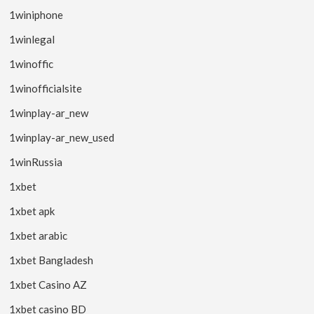
1winiphone
1winlegal
1winoffic
1winofficialsite
1winplay-ar_new
1winplay-ar_new_used
1winRussia
1xbet
1xbet apk
1xbet arabic
1xbet Bangladesh
1xbet Casino AZ
1xbet casino BD