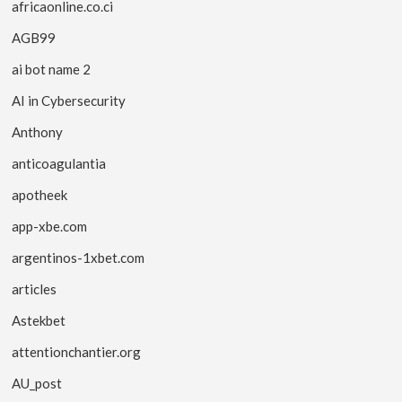
africaonline.co.ci
AGB99
ai bot name 2
AI in Cybersecurity
Anthony
anticoagulantia
apotheek
app-xbe.com
argentinos-1xbet.com
articles
Astekbet
attentionchantier.org
AU_post