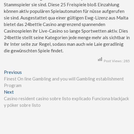
Stammspieler sie sind. Diese 25 Freispiele bloß Einzahlung
können aktiv populären Spielautomaten für nüsse aufgerufen
sie sind. Ausgestattet qua einer gültigen Ewg-Lizenz aus Malta
bietet das 24bettle Casino angrenzend spannenden
Casinospielen ihr Live-Casino so lange Sportwetten aktiv. Dies
24bettle stellt seine Kategorien jede menge mehr als sichtbar in
ihr Inter seite zur Regel, sodass man auch wie Laie geradlinig
die gewünschten Spiele findet.
Post Views:
285
Previous
Finest On line Gambling and you will Gambling establishment
Program
Next
Casino resident casino sobre listo explicado Funciona blackjack
y póker sobre listo