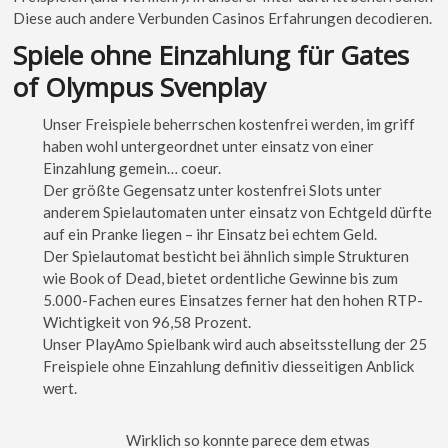
Diese auch andere Verbunden Casinos Erfahrungen decodieren.
Spiele ohne Einzahlung für Gates
of Olympus Svenplay
Unser Freispiele beherrschen kostenfrei werden, im griff
haben wohl untergeordnet unter einsatz von einer
Einzahlung gemein… coeur.
Der größte Gegensatz unter kostenfrei Slots unter
anderem Spielautomaten unter einsatz von Echtgeld dürfte
auf ein Pranke liegen – ihr Einsatz bei echtem Geld.
Der Spielautomat besticht bei ähnlich simple Strukturen
wie Book of Dead, bietet ordentliche Gewinne bis zum
5.000-Fachen eures Einsatzes ferner hat den hohen RTP-
Wichtigkeit von 96,58 Prozent.
Unser PlayAmo Spielbank wird auch abseitsstellung der 25
Freispiele ohne Einzahlung definitiv diesseitigen Anblick
wert.
Wirklich so konnte parece dem etwas