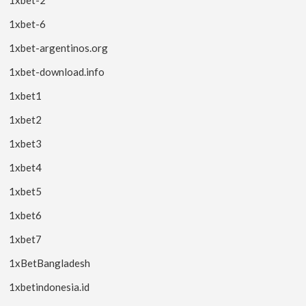
1xbet-6
1xbet-argentinos.org
1xbet-download.info
1xbet1
1xbet2
1xbet3
1xbet4
1xbet5
1xbet6
1xbet7
1xBetBangladesh
1xbetindonesia.id