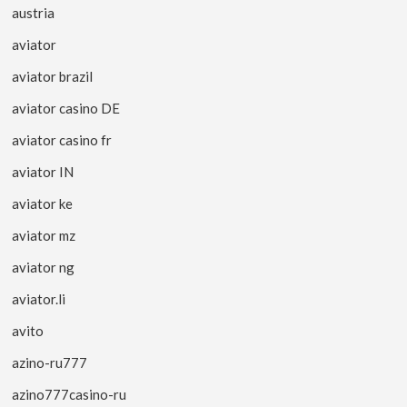
austria
aviator
aviator brazil
aviator casino DE
aviator casino fr
aviator IN
aviator ke
aviator mz
aviator ng
aviator.li
avito
azino-ru777
azino777casino-ru