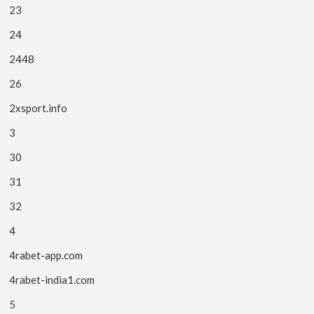
23
24
2448
26
2xsport.info
3
30
31
32
4
4rabet-app.com
4rabet-india1.com
5