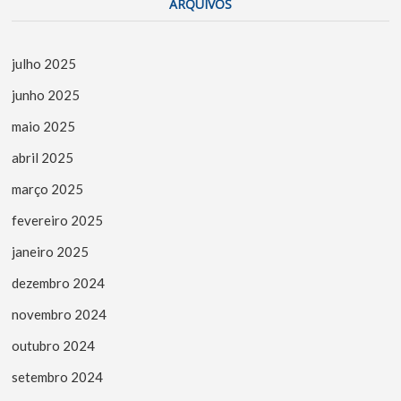
ARQUIVOS
julho 2025
junho 2025
maio 2025
abril 2025
março 2025
fevereiro 2025
janeiro 2025
dezembro 2024
novembro 2024
outubro 2024
setembro 2024