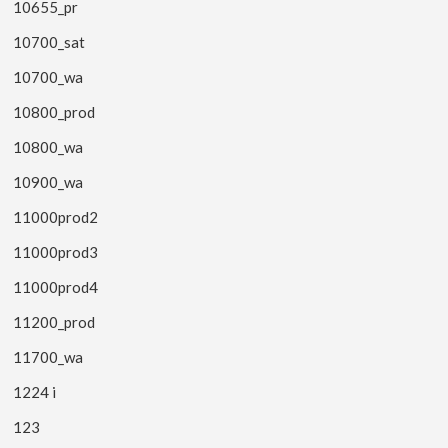
10655_pr
10700_sat
10700_wa
10800_prod
10800_wa
10900_wa
11000prod2
11000prod3
11000prod4
11200_prod
11700_wa
1224 i
123