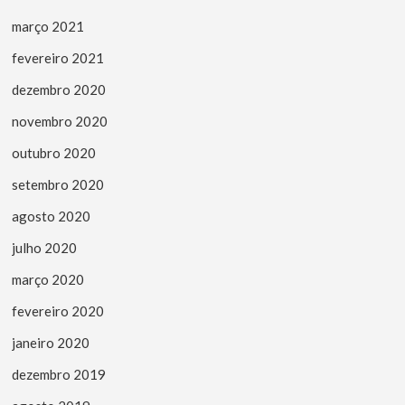
março 2021
fevereiro 2021
dezembro 2020
novembro 2020
outubro 2020
setembro 2020
agosto 2020
julho 2020
março 2020
fevereiro 2020
janeiro 2020
dezembro 2019