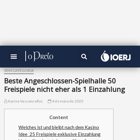
SEM CATEGORIA
Beste Angeschlossen-Spielhalle 50
Freispiele nicht eher als 1 Einzahlung
Karina Vasconcellos
4 de maio de 2025
Content
Welches ist und bleibt nach dem Kasino
Idee 25 Freispiele exklusive Einzahlung