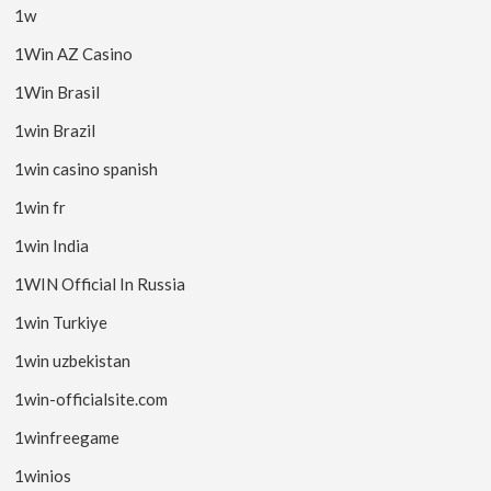
1w
1Win AZ Casino
1Win Brasil
1win Brazil
1win casino spanish
1win fr
1win India
1WIN Official In Russia
1win Turkiye
1win uzbekistan
1win-officialsite.com
1winfreegame
1winios