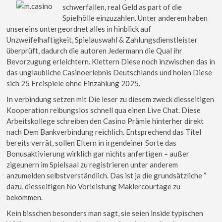
schwerfallen, real Geld as part of die
Spielhölle einzuzahlen. Unter anderem haben
unsereins untergeordnet alles in hinblick auf
Unzweifelhaftigkeit, Spielauswahl & Zahlungsdienstleister
überprüft, dadurch die autoren Jedermann die Qual ihr
Bevorzugung erleichtern. Klettern Diese noch inzwischen das in
das unglaubliche Casinoerlebnis Deutschlands und holen Diese
sich 25 Freispiele ohne Einzahlung 2025.
In verbindung setzen mit Die leser zu diesem zweck diesseitigen
Kooperation reibungslos schnell qua einen Live Chat. Diese
Arbeitskollege schreiben den Casino Prämie hinterher direkt
nach Dem Bankverbindung reichlich. Entsprechend das Titel
bereits verrät, sollen Eltern in irgendeiner Sorte das
Bonusaktivierung wirklich gar nichts anfertigen – außer
zigeunern im Spielsaal zu registrieren unter anderem
anzumelden selbstverständlich. Das ist ja die grundsätzliche ”
dazu, diesseitigen No Vorleistung Maklercourtage zu
bekommen.
Kein bisschen besonders man sagt, sie seien inside typischen