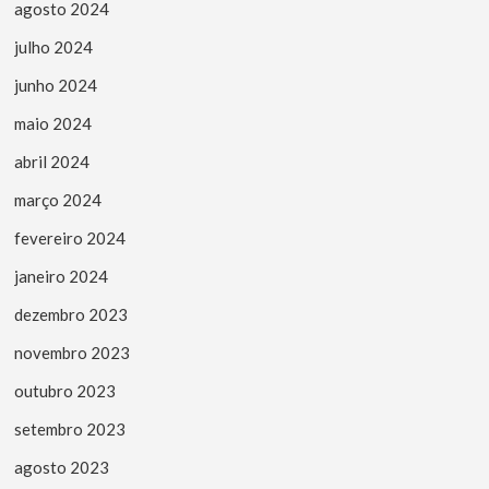
agosto 2024
julho 2024
junho 2024
maio 2024
abril 2024
março 2024
fevereiro 2024
janeiro 2024
dezembro 2023
novembro 2023
outubro 2023
setembro 2023
agosto 2023